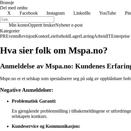
Bransje
Del med omhu
X
Facebook
Instagram
LinkedIn
YouTube
Pin
Min konto
Opprett bruker
Nyheter e-post
Kategorier
PR
Events
Revisjon
Kontor
Leieforhold
Lager
Læring
Arbeid
IT
Enterprise
Hva sier folk om Mspa.no?
Anmeldelse av Mspa.no: Kundenes Erfarin
Mspe.no er et selskap som spesialiserer seg på salg av oppblåsbare bobl
Negative Anmeldelser:
Problematisk Garanti:
En gjengående problemstilling i tilbakemeldingene er utfordringe
selskapets konkurs.
Kundeservice og Kommunikasjon: