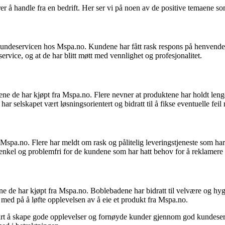
er å handle fra en bedrift. Her ser vi på noen av de positive temaene s
undeservicen hos Mspa.no. Kundene har fått rask respons på henvendelser
ervice, og at de har blitt møtt med vennlighet og profesjonalitet.
 de har kjøpt fra Mspa.no. Flere nevner at produktene har holdt lenge
r selskapet vært løsningsorientert og bidratt til å fikse eventuelle feil r
 Mspa.no. Flere har meldt om rask og pålitelig leveringstjeneste som ha
 enkel og problemfri for de kundene som har hatt behov for å reklamere 
e de har kjøpt fra Mspa.no. Boblebadene har bidratt til velvære og hyg
med på å løfte opplevelsen av å eie et produkt fra Mspa.no.
lart å skape gode opplevelser og fornøyde kunder gjennom god kundeserv