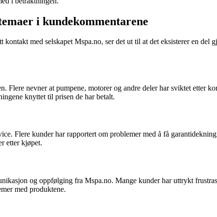
med i betraktningen.
e temaer i kundekommentarene
att kontakt med selskapet Mspa.no, ser det ut til at det eksisterer en de
en. Flere nevner at pumpene, motorer og andre deler har sviktet etter ko
ngene knyttet til prisen de har betalt.
rvice. Flere kunder har rapportert om problemer med å få garantideknin
 etter kjøpet.
asjon og oppfølging fra Mspa.no. Mange kunder har uttrykt frustrasj
lemer med produktene.