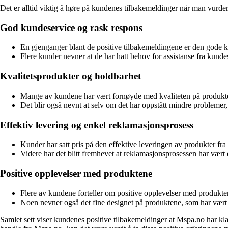
Det er alltid viktig å høre på kundenes tilbakemeldinger når man vurder
God kundeservice og rask respons
En gjenganger blant de positive tilbakemeldingene er den gode k
Flere kunder nevner at de har hatt behov for assistanse fra kundes
Kvalitetsprodukter og holdbarhet
Mange av kundene har vært fornøyde med kvaliteten på produktene
Det blir også nevnt at selv om det har oppstått mindre problemer, ha
Effektiv levering og enkel reklamasjonsprosess
Kunder har satt pris på den effektive leveringen av produkter fra
Videre har det blitt fremhevet at reklamasjonsprosessen har vært
Positive opplevelser med produktene
Flere av kundene forteller om positive opplevelser med produkten
Noen nevner også det fine designet på produktene, som har vært 
Samlet sett viser kundenes positive tilbakemeldinger at Mspa.no har k