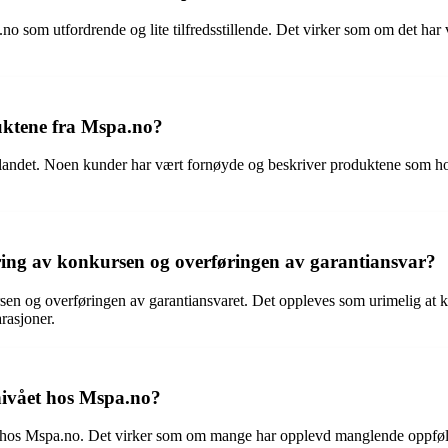
om utfordrende og lite tilfredsstillende. Det virker som om det har v
uktene fra Mspa.no?
landet. Noen kunder har vært fornøyde og beskriver produktene som ho
ing av konkursen og overføringen av garantiansvar?
en og overføringen av garantiansvaret. Det oppleves som urimelig at ku
rasjoner.
nivået hos Mspa.no?
 hos Mspa.no. Det virker som om mange har opplevd manglende oppfølgin