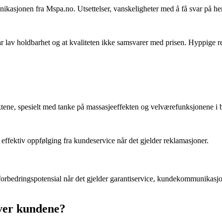
sjonen fra Mspa.no. Utsettelser, vanskeligheter med å få svar på he
r lav holdbarhet og at kvaliteten ikke samsvarer med prisen. Hyppige 
uktene, spesielt med tanke på massasjeeffekten og velværefunksjonene i
g effektiv oppfølging fra kundeservice når det gjelder reklamasjoner.
l forbedringspotensial når det gjelder garantiservice, kundekommunikas
iver kundene?