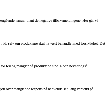
l gjengående temaer blant de negative tilbakemeldingene. Her går vi
rt tid, selv om produktene skal ha vært behandlet med forsiktighet. Det
g for feil og mangler på produktene sine. Noen nevner også
on over manglende respons på henvendelser, lang ventetid på