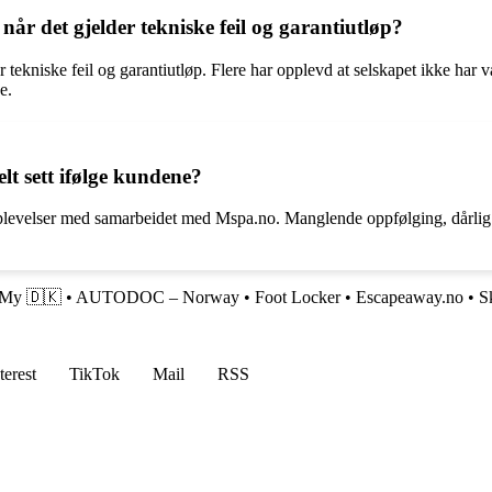
r det gjelder tekniske feil og garantiutløp?
ekniske feil og garantiutløp. Flere har opplevd at selskapet ikke har vær
e.
t sett ifølge kundene?
opplevelser med samarbeidet med Mspa.no. Manglende oppfølging, dårli
My 🇩🇰
•
AUTODOC – Norway
•
Foot Locker
•
Escapeaway.no
•
S
terest
TikTok
Mail
RSS