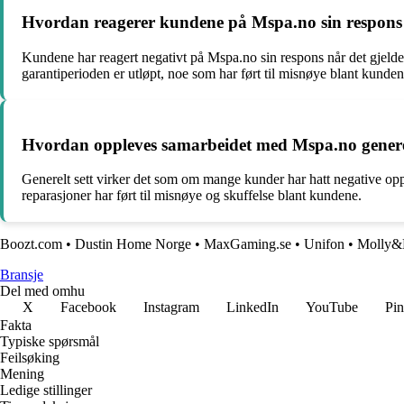
Hvordan reagerer kundene på Mspa.no sin respons nå
Kundene har reagert negativt på Mspa.no sin respons når det gjelder t
garantiperioden er utløpt, noe som har ført til misnøye blant kunden
Hvordan oppleves samarbeidet med Mspa.no generel
Generelt sett virker det som om mange kunder har hatt negative 
reparasjoner har ført til misnøye og skuffelse blant kundene.
Boozt.com
•
Dustin Home Norge
•
MaxGaming.se
•
Unifon
•
Molly&
Bransje
Del med omhu
X
Facebook
Instagram
LinkedIn
YouTube
Pin
Fakta
Typiske spørsmål
Feilsøking
Mening
Ledige stillinger