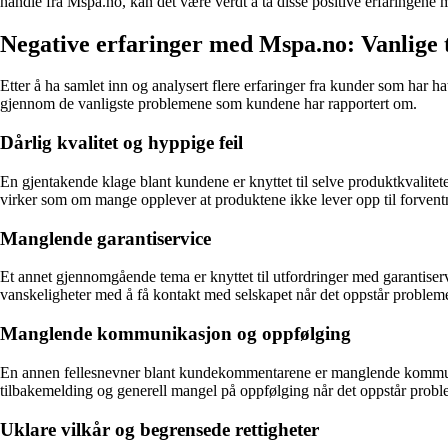
handle fra Mspa.no, kan det være verdt å ta disse positive erfaringene 
Negative erfaringer med Mspa.no: Vanlig
Etter å ha samlet inn og analysert flere erfaringer fra kunder som har h
gjennom de vanligste problemene som kundene har rapportert om.
Dårlig kvalitet og hyppige feil
En gjentakende klage blant kundene er knyttet til selve produktkvalitet
virker som om mange opplever at produktene ikke lever opp til forventni
Manglende garantiservice
Et annet gjennomgående tema er knyttet til utfordringer med garantise
vanskeligheter med å få kontakt med selskapet når det oppstår problemer
Manglende kommunikasjon og oppfølging
En annen fellesnevner blant kundekommentarene er manglende kommunik
tilbakemelding og generell mangel på oppfølging når det oppstår prob
Uklare vilkår og begrensede rettigheter