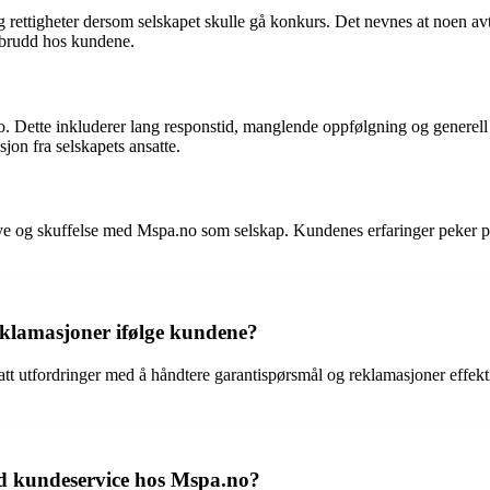
 rettigheter dersom selskapet skulle gå konkurs. Det nevnes at noen avtal
tsbrudd hos kundene.
. Dette inkluderer lang responstid, manglende oppfølgning og generell 
on fra selskapets ansatte.
g skuffelse med Mspa.no som selskap. Kundenes erfaringer peker på fle
klamasjoner ifølge kundene?
 hatt utfordringer med å håndtere garantispørsmål og reklamasjoner effe
 kundeservice hos Mspa.no?