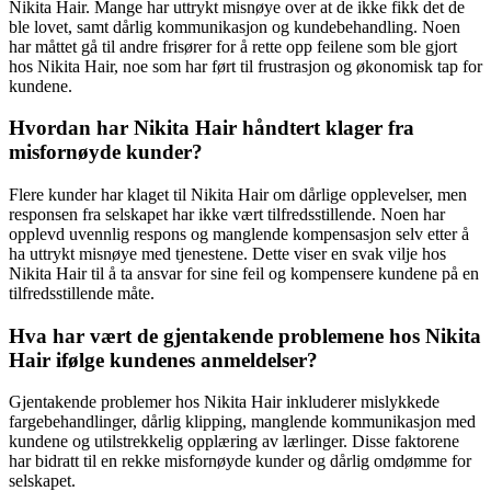
Nikita Hair. Mange har uttrykt misnøye over at de ikke fikk det de
ble lovet, samt dårlig kommunikasjon og kundebehandling. Noen
har måttet gå til andre frisører for å rette opp feilene som ble gjort
hos Nikita Hair, noe som har ført til frustrasjon og økonomisk tap for
kundene.
Hvordan har Nikita Hair håndtert klager fra
misfornøyde kunder?
Flere kunder har klaget til Nikita Hair om dårlige opplevelser, men
responsen fra selskapet har ikke vært tilfredsstillende. Noen har
opplevd uvennlig respons og manglende kompensasjon selv etter å
ha uttrykt misnøye med tjenestene. Dette viser en svak vilje hos
Nikita Hair til å ta ansvar for sine feil og kompensere kundene på en
tilfredsstillende måte.
Hva har vært de gjentakende problemene hos Nikita
Hair ifølge kundenes anmeldelser?
Gjentakende problemer hos Nikita Hair inkluderer mislykkede
fargebehandlinger, dårlig klipping, manglende kommunikasjon med
kundene og utilstrekkelig opplæring av lærlinger. Disse faktorene
har bidratt til en rekke misfornøyde kunder og dårlig omdømme for
selskapet.