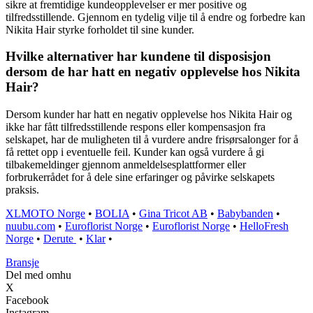
sikre at fremtidige kundeopplevelser er mer positive og
tilfredsstillende. Gjennom en tydelig vilje til å endre og forbedre kan
Nikita Hair styrke forholdet til sine kunder.
Hvilke alternativer har kundene til disposisjon
dersom de har hatt en negativ opplevelse hos Nikita
Hair?
Dersom kunder har hatt en negativ opplevelse hos Nikita Hair og
ikke har fått tilfredsstillende respons eller kompensasjon fra
selskapet, har de muligheten til å vurdere andre frisørsalonger for å
få rettet opp i eventuelle feil. Kunder kan også vurdere å gi
tilbakemeldinger gjennom anmeldelsesplattformer eller
forbrukerrådet for å dele sine erfaringer og påvirke selskapets
praksis.
XLMOTO Norge
•
BOLIA
•
Gina Tricot AB
•
Babybanden
•
nuubu.com
•
Euroflorist Norge
•
Euroflorist Norge
•
HelloFresh
Norge
•
Derute
•
Klar
•
Bransje
Del med omhu
X
Facebook
Instagram