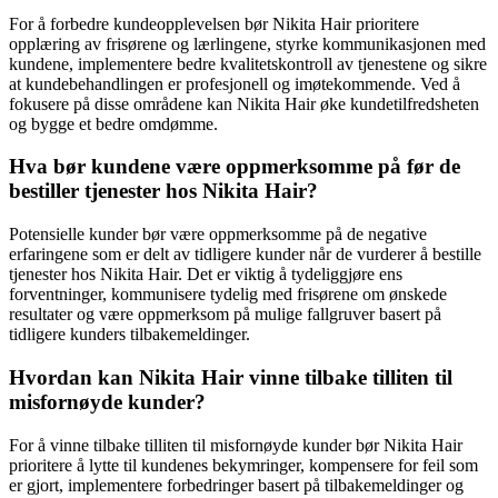
For å forbedre kundeopplevelsen bør Nikita Hair prioritere
opplæring av frisørene og lærlingene, styrke kommunikasjonen med
kundene, implementere bedre kvalitetskontroll av tjenestene og sikre
at kundebehandlingen er profesjonell og imøtekommende. Ved å
fokusere på disse områdene kan Nikita Hair øke kundetilfredsheten
og bygge et bedre omdømme.
Hva bør kundene være oppmerksomme på før de
bestiller tjenester hos Nikita Hair?
Potensielle kunder bør være oppmerksomme på de negative
erfaringene som er delt av tidligere kunder når de vurderer å bestille
tjenester hos Nikita Hair. Det er viktig å tydeliggjøre ens
forventninger, kommunisere tydelig med frisørene om ønskede
resultater og være oppmerksom på mulige fallgruver basert på
tidligere kunders tilbakemeldinger.
Hvordan kan Nikita Hair vinne tilbake tilliten til
misfornøyde kunder?
For å vinne tilbake tilliten til misfornøyde kunder bør Nikita Hair
prioritere å lytte til kundenes bekymringer, kompensere for feil som
er gjort, implementere forbedringer basert på tilbakemeldinger og