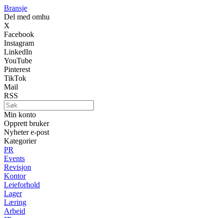
Bransje
Del med omhu
X
Facebook
Instagram
LinkedIn
YouTube
Pinterest
TikTok
Mail
RSS
Min konto
Opprett bruker
Nyheter e-post
Kategorier
PR
Events
Revisjon
Kontor
Leieforhold
Lager
Læring
Arbeid