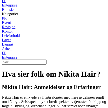
IT
Enterprise
Bransje
Kategorier
PR
Events
Revisjon
Kontor
Leieforhold
Lager
Læring
Arbeid
IT
Enterprise
Hva sier folk om Nikita Hair?
Nikita Hair: Anmeldelser og Erfaringer
Nikita Hair er en kjede av frisørsalonger med flere avdelinger rundt
om i Norge. Selskapet tilbyr et bredt spekter av tjenester, fra klipp og
farge til styling og kurbehandlinger. Vi har samlet noen utvalgte