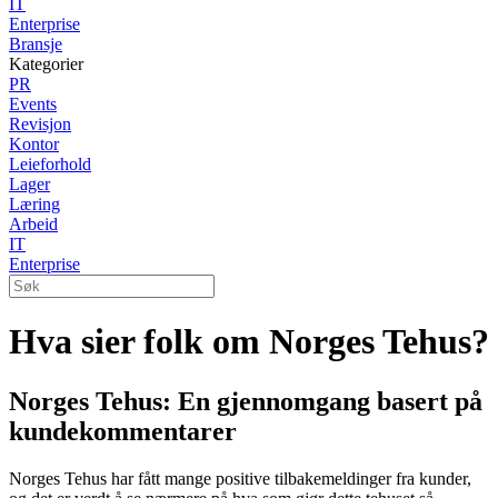
IT
Enterprise
Bransje
Kategorier
PR
Events
Revisjon
Kontor
Leieforhold
Lager
Læring
Arbeid
IT
Enterprise
Hva sier folk om Norges Tehus?
Norges Tehus: En gjennomgang basert på
kundekommentarer
Norges Tehus har fått mange positive tilbakemeldinger fra kunder,