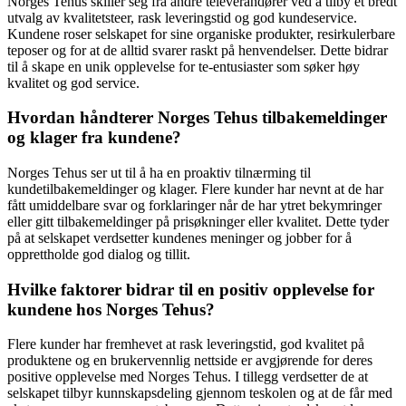
Norges Tehus skiller seg fra andre televerandører ved å tilby et bredt
utvalg av kvalitetsteer, rask leveringstid og god kundeservice.
Kundene roser selskapet for sine organiske produkter, resirkulerbare
teposer og for at de alltid svarer raskt på henvendelser. Dette bidrar
til å skape en unik opplevelse for te-entusiaster som søker høy
kvalitet og god service.
Hvordan håndterer Norges Tehus tilbakemeldinger
og klager fra kundene?
Norges Tehus ser ut til å ha en proaktiv tilnærming til
kundetilbakemeldinger og klager. Flere kunder har nevnt at de har
fått umiddelbare svar og forklaringer når de har ytret bekymringer
eller gitt tilbakemeldinger på prisøkninger eller kvalitet. Dette tyder
på at selskapet verdsetter kundenes meninger og jobber for å
opprettholde god dialog og tillit.
Hvilke faktorer bidrar til en positiv opplevelse for
kundene hos Norges Tehus?
Flere kunder har fremhevet at rask leveringstid, god kvalitet på
produktene og en brukervennlig nettside er avgjørende for deres
positive opplevelse med Norges Tehus. I tillegg verdsetter de at
selskapet tilbyr kunnskapsdeling gjennom teskolen og at de får med