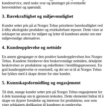
kundeservice, med raske svar og løsninger på eventuelle
henvendelser og spørsmål.
3. Bærekraftighet og miljøvennlighet
Kunder setter pris på at Norges Tehus prioriterer bærekraftighet ved
å tilby økologiske produkter og resirkulerbare teposer. Dette viser at
selskapet tar ansvar for miljøet og lytter til kundenes ønske om mer
miljøvennlige alternativer.
4. Kundeopplevelse og nettside
En annen gjenganger er den positive kundeopplevelsen hos Norges
Tehus. Kundene fremhever den brukervennlige nettsiden, detaljerte
beskrivelser av produktene og enkelheten i bestillingsprosessen. En
god kundeopplevelse er essensiell, og det ser ut til at Norges Tehus
har lykkes med å skape denne for sine kunder.
5. Kunnskapsformidling og engasjement
Til slutt, mange kunder setter pris på Norges Tehus engasjement for
å dele kunnskap om te gjennom teskolen. Dette elementet bidrar til å
skape en dypere forståelse og interesse for produktene, noe som
viser selskapets dedikasjon til kundenes te-opplevelse.