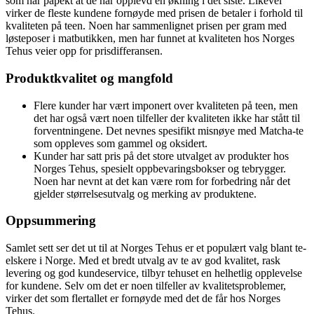
som har påpekt at de har opplevd en økning i det siste. Likevel
virker de fleste kundene fornøyde med prisen de betaler i forhold til
kvaliteten på teen. Noen har sammenlignet prisen per gram med
løsteposer i matbutikken, men har funnet at kvaliteten hos Norges
Tehus veier opp for prisdifferansen.
Produktkvalitet og mangfold
Flere kunder har vært imponert over kvaliteten på teen, men
det har også vært noen tilfeller der kvaliteten ikke har stått til
forventningene. Det nevnes spesifikt misnøye med Matcha-te
som oppleves som gammel og oksidert.
Kunder har satt pris på det store utvalget av produkter hos
Norges Tehus, spesielt oppbevaringsbokser og tebrygger.
Noen har nevnt at det kan være rom for forbedring når det
gjelder størrelsesutvalg og merking av produktene.
Oppsummering
Samlet sett ser det ut til at Norges Tehus er et populært valg blant te-
elskere i Norge. Med et bredt utvalg av te av god kvalitet, rask
levering og god kundeservice, tilbyr tehuset en helhetlig opplevelse
for kundene. Selv om det er noen tilfeller av kvalitetsproblemer,
virker det som flertallet er fornøyde med det de får hos Norges
Tehus.