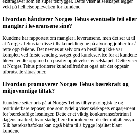
ekstragaver som en super tebrygger. Dette viser at selskapet legger
vekt på helhetsopplevelsen for kundene.
Hvordan håndterer Norges Tehus eventuelle feil eller
mangler i leveransene sine?
Kundene har rapportert om mangler i leveransene, men det ser ut til
at Norges Tehus tar disse tilbakemeldingene på alvor og jobber for å
rette opp feilene. Det nevnes at selv om en bestilling ikke var
komplett ved første sending, sørget god kundeservice for at kundene
likevel endte opp med en positiv opplevelse av selskapet. Dette viser
at Norges Tehus prioriterer kundetilfredshet også når det oppstår
uforutsette situasjoner.
Hvordan promoverer Norges Tehus bærekraft og
miljøvennlige tiltak?
Kundene setter pris på at Norges Tehus tilbyr økologisk te og
resirkulerbare teposer, noe som tydelig viser selskapets engasjement
for bærekraftige løsninger. Dette er et viktig konkurransefortrinn i
dagens marked, hvor stadig flere forbrukere verdsetter miljøhensyn.
Slik bærekraftsfokus kan også bidra til å bygge lojalitet blant
kundene.