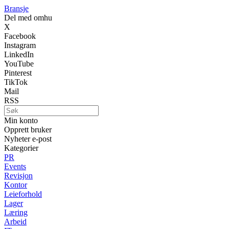
Bransje
Del med omhu
X
Facebook
Instagram
LinkedIn
YouTube
Pinterest
TikTok
Mail
RSS
Min konto
Opprett bruker
Nyheter e-post
Kategorier
PR
Events
Revisjon
Kontor
Leieforhold
Lager
Læring
Arbeid