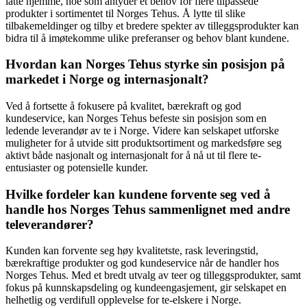
latte hjemme, noe som antyder et behov for flere tilpassede
produkter i sortimentet til Norges Tehus. Å lytte til slike
tilbakemeldinger og tilby et bredere spekter av tilleggsprodukter kan
bidra til å imøtekomme ulike preferanser og behov blant kundene.
Hvordan kan Norges Tehus styrke sin posisjon på
markedet i Norge og internasjonalt?
Ved å fortsette å fokusere på kvalitet, bærekraft og god
kundeservice, kan Norges Tehus befeste sin posisjon som en
ledende leverandør av te i Norge. Videre kan selskapet utforske
muligheter for å utvide sitt produktsortiment og markedsføre seg
aktivt både nasjonalt og internasjonalt for å nå ut til flere te-
entusiaster og potensielle kunder.
Hvilke fordeler kan kundene forvente seg ved å
handle hos Norges Tehus sammenlignet med andre
televerandører?
Kunden kan forvente seg høy kvalitetste, rask leveringstid,
bærekraftige produkter og god kundeservice når de handler hos
Norges Tehus. Med et bredt utvalg av teer og tilleggsprodukter, samt
fokus på kunnskapsdeling og kundeengasjement, gir selskapet en
helhetlig og verdifull opplevelse for te-elskere i Norge.