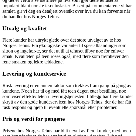
og det er verdt å se nærmere på hva som gjør dette tehuset så
populært blant norske te-entusiaster. Basert på kommentarene vi har
samlet, gir vi deg en detaljert oversikt over hva du kan forvente når
du handler hos Norges Tehus.
Utvalg og kvalitet
Flere kunder har uttrykt glede over det store utvalget av te hos
Norges Tehus. Fra økologiske varianter til spesialblandinger som
sitron og ingefær-te, ser det ut til at tehuset tilbyr noe for enhver
smak. Kvaliteten på teen roses også, med flere som fremhever den
rene smaken og lekre tebladene.
Levering og kundeservice
Rask levering er en annen faktor som trekkes fram gang på gang av
kundene. Noen har til og med fått teen dagen etter bestilling, noe
som viser effektiviteten i leveringstjenesten. I tillegg har flere kunder
skrytt av den gode kundeservicen hos Norges Tehus, der de har fått
rask respons og hjelp til eventuelle spørsmål eller problemer.
Pris og verdi for pengene
Prisene hos Norges Tehus har blitt nevnt av flere kunder, med noen