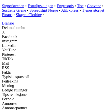
Signofsweden
•
Extraljuskungen
•
Engrospris
•
Tise
•
Convene
•
Søstrene Grene
•
Spreadshirt Norge
•
AliExpress
•
Tjenestetorget
Finans
•
Skagen Clothing
•
Bransje
Del med omhu
X
Facebook
Instagram
LinkedIn
YouTube
Pinterest
TikTok
Mail
RSS
Fakta
Typiske spørsmål
Feilsøking
Mening
Ledige stillinger
Tips redaksjonen
Forhold
Annonsør
Annonsepartner