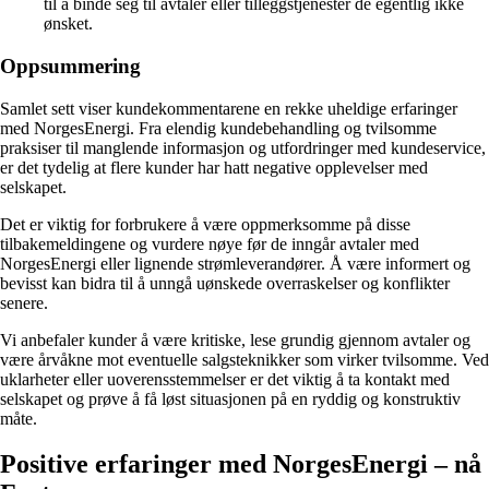
til å binde seg til avtaler eller tilleggstjenester de egentlig ikke
ønsket.
Oppsummering
Samlet sett viser kundekommentarene en rekke uheldige erfaringer
med NorgesEnergi. Fra elendig kundebehandling og tvilsomme
praksiser til manglende informasjon og utfordringer med kundeservice,
er det tydelig at flere kunder har hatt negative opplevelser med
selskapet.
Det er viktig for forbrukere å være oppmerksomme på disse
tilbakemeldingene og vurdere nøye før de inngår avtaler med
NorgesEnergi eller lignende strømleverandører. Å være informert og
bevisst kan bidra til å unngå uønskede overraskelser og konflikter
senere.
Vi anbefaler kunder å være kritiske, lese grundig gjennom avtaler og
være årvåkne mot eventuelle salgsteknikker som virker tvilsomme. Ved
uklarheter eller uoverensstemmelser er det viktig å ta kontakt med
selskapet og prøve å få løst situasjonen på en ryddig og konstruktiv
måte.
Positive erfaringer med NorgesEnergi – nå