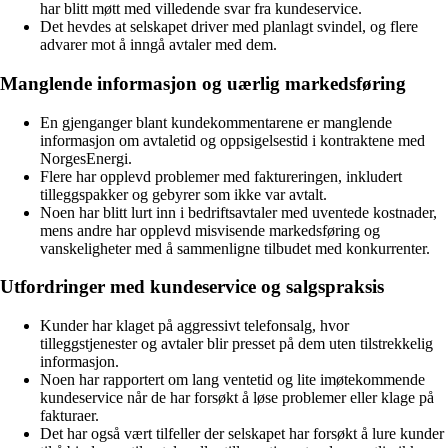
har blitt møtt med villedende svar fra kundeservice.
Det hevdes at selskapet driver med planlagt svindel, og flere
advarer mot å inngå avtaler med dem.
Manglende informasjon og uærlig markedsføring
En gjenganger blant kundekommentarene er manglende
informasjon om avtaletid og oppsigelsestid i kontraktene med
NorgesEnergi.
Flere har opplevd problemer med faktureringen, inkludert
tilleggspakker og gebyrer som ikke var avtalt.
Noen har blitt lurt inn i bedriftsavtaler med uventede kostnader,
mens andre har opplevd misvisende markedsføring og
vanskeligheter med å sammenligne tilbudet med konkurrenter.
Utfordringer med kundeservice og salgspraksis
Kunder har klaget på aggressivt telefonsalg, hvor
tilleggstjenester og avtaler blir presset på dem uten tilstrekkelig
informasjon.
Noen har rapportert om lang ventetid og lite imøtekommende
kundeservice når de har forsøkt å løse problemer eller klage på
fakturaer.
Det har også vært tilfeller der selskapet har forsøkt å lure kunder