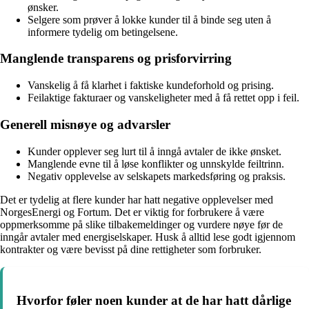
ønsker.
Selgere som prøver å lokke kunder til å binde seg uten å
informere tydelig om betingelsene.
Manglende transparens og prisforvirring
Vanskelig å få klarhet i faktiske kundeforhold og prising.
Feilaktige fakturaer og vanskeligheter med å få rettet opp i feil.
Generell misnøye og advarsler
Kunder opplever seg lurt til å inngå avtaler de ikke ønsket.
Manglende evne til å løse konflikter og unnskylde feiltrinn.
Negativ opplevelse av selskapets markedsføring og praksis.
Det er tydelig at flere kunder har hatt negative opplevelser med
NorgesEnergi og Fortum. Det er viktig for forbrukere å være
oppmerksomme på slike tilbakemeldinger og vurdere nøye før de
inngår avtaler med energiselskaper. Husk å alltid lese godt igjennom
kontrakter og være bevisst på dine rettigheter som forbruker.
Hvorfor føler noen kunder at de har hatt dårlige