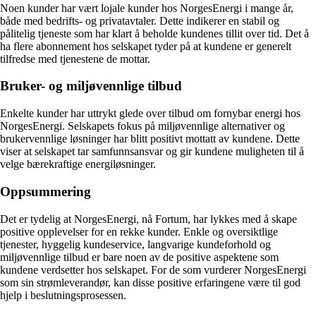
Noen kunder har vært lojale kunder hos NorgesEnergi i mange år,
både med bedrifts- og privatavtaler. Dette indikerer en stabil og
pålitelig tjeneste som har klart å beholde kundenes tillit over tid. Det å
ha flere abonnement hos selskapet tyder på at kundene er generelt
tilfredse med tjenestene de mottar.
Bruker- og miljøvennlige tilbud
Enkelte kunder har uttrykt glede over tilbud om fornybar energi hos
NorgesEnergi. Selskapets fokus på miljøvennlige alternativer og
brukervennlige løsninger har blitt positivt mottatt av kundene. Dette
viser at selskapet tar samfunnsansvar og gir kundene muligheten til å
velge bærekraftige energiløsninger.
Oppsummering
Det er tydelig at NorgesEnergi, nå Fortum, har lykkes med å skape
positive opplevelser for en rekke kunder. Enkle og oversiktlige
tjenester, hyggelig kundeservice, langvarige kundeforhold og
miljøvennlige tilbud er bare noen av de positive aspektene som
kundene verdsetter hos selskapet. For de som vurderer NorgesEnergi
som sin strømleverandør, kan disse positive erfaringene være til god
hjelp i beslutningsprosessen.