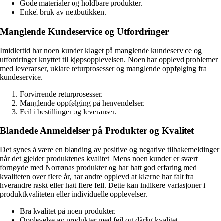
Gode materialer og holdbare produkter.
Enkel bruk av nettbutikken.
Manglende Kundeservice og Utfordringer
Imidlertid har noen kunder klaget på manglende kundeservice og
utfordringer knyttet til kjøpsopplevelsen. Noen har opplevd problemer
med leveranser, uklare returprosesser og manglende oppfølging fra
kundeservice.
Forvirrende returprosesser.
Manglende oppfølging på henvendelser.
Feil i bestillinger og leveranser.
Blandede Anmeldelser på Produkter og Kvalitet
Det synes å være en blanding av positive og negative tilbakemeldinger
når det gjelder produktenes kvalitet. Mens noen kunder er svært
fornøyde med Norrønas produkter og har hatt god erfaring med
kvaliteten over flere år, har andre opplevd at klærne har falt fra
hverandre raskt eller hatt flere feil. Dette kan indikere variasjoner i
produktkvaliteten eller individuelle opplevelser.
Bra kvalitet på noen produkter.
Opplevelse av produkter med feil og dårlig kvalitet.