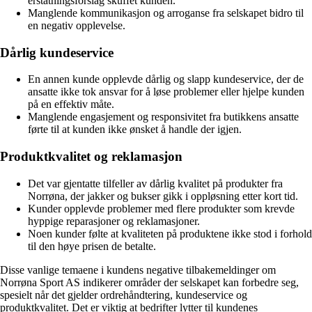
erstatningsforslag skuffet kunden.
Manglende kommunikasjon og arroganse fra selskapet bidro til
en negativ opplevelse.
Dårlig kundeservice
En annen kunde opplevde dårlig og slapp kundeservice, der de
ansatte ikke tok ansvar for å løse problemer eller hjelpe kunden
på en effektiv måte.
Manglende engasjement og responsivitet fra butikkens ansatte
førte til at kunden ikke ønsket å handle der igjen.
Produktkvalitet og reklamasjon
Det var gjentatte tilfeller av dårlig kvalitet på produkter fra
Norrøna, der jakker og bukser gikk i oppløsning etter kort tid.
Kunder opplevde problemer med flere produkter som krevde
hyppige reparasjoner og reklamasjoner.
Noen kunder følte at kvaliteten på produktene ikke stod i forhold
til den høye prisen de betalte.
Disse vanlige temaene i kundens negative tilbakemeldinger om
Norrøna Sport AS indikerer områder der selskapet kan forbedre seg,
spesielt når det gjelder ordrehåndtering, kundeservice og
produktkvalitet. Det er viktig at bedrifter lytter til kundenes