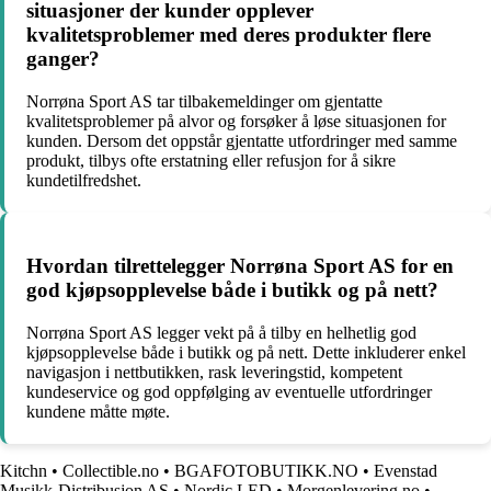
situasjoner der kunder opplever
kvalitetsproblemer med deres produkter flere
ganger?
Norrøna Sport AS tar tilbakemeldinger om gjentatte
kvalitetsproblemer på alvor og forsøker å løse situasjonen for
kunden. Dersom det oppstår gjentatte utfordringer med samme
produkt, tilbys ofte erstatning eller refusjon for å sikre
kundetilfredshet.
Hvordan tilrettelegger Norrøna Sport AS for en
god kjøpsopplevelse både i butikk og på nett?
Norrøna Sport AS legger vekt på å tilby en helhetlig god
kjøpsopplevelse både i butikk og på nett. Dette inkluderer enkel
navigasjon i nettbutikken, rask leveringstid, kompetent
kundeservice og god oppfølging av eventuelle utfordringer
kundene måtte møte.
Kitchn
•
Collectible.no
•
BGAFOTOBUTIKK.NO
•
Evenstad
Musikk-Distribusjon AS
•
Nordic LED
•
Morgenlevering.no
•