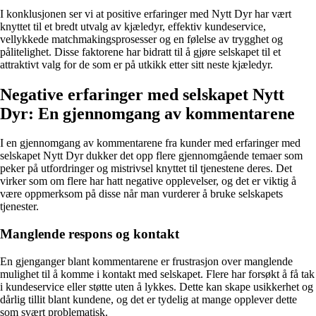
I konklusjonen ser vi at positive erfaringer med Nytt Dyr har vært
knyttet til et bredt utvalg av kjæledyr, effektiv kundeservice,
vellykkede matchmakingsprosesser og en følelse av trygghet og
pålitelighet. Disse faktorene har bidratt til å gjøre selskapet til et
attraktivt valg for de som er på utkikk etter sitt neste kjæledyr.
Negative erfaringer med selskapet Nytt
Dyr: En gjennomgang av kommentarene
I en gjennomgang av kommentarene fra kunder med erfaringer med
selskapet Nytt Dyr dukker det opp flere gjennomgående temaer som
peker på utfordringer og mistrivsel knyttet til tjenestene deres. Det
virker som om flere har hatt negative opplevelser, og det er viktig å
være oppmerksom på disse når man vurderer å bruke selskapets
tjenester.
Manglende respons og kontakt
En gjenganger blant kommentarene er frustrasjon over manglende
mulighet til å komme i kontakt med selskapet. Flere har forsøkt å få tak
i kundeservice eller støtte uten å lykkes. Dette kan skape usikkerhet og
dårlig tillit blant kundene, og det er tydelig at mange opplever dette
som svært problematisk.