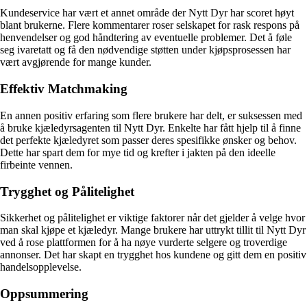
Kundeservice har vært et annet område der Nytt Dyr har scoret høyt
blant brukerne. Flere kommentarer roser selskapet for rask respons på
henvendelser og god håndtering av eventuelle problemer. Det å føle
seg ivaretatt og få den nødvendige støtten under kjøpsprosessen har
vært avgjørende for mange kunder.
Effektiv Matchmaking
En annen positiv erfaring som flere brukere har delt, er suksessen med
å bruke kjæledyrsagenten til Nytt Dyr. Enkelte har fått hjelp til å finne
det perfekte kjæledyret som passer deres spesifikke ønsker og behov.
Dette har spart dem for mye tid og krefter i jakten på den ideelle
firbeinte vennen.
Trygghet og Pålitelighet
Sikkerhet og pålitelighet er viktige faktorer når det gjelder å velge hvor
man skal kjøpe et kjæledyr. Mange brukere har uttrykt tillit til Nytt Dyr
ved å rose plattformen for å ha nøye vurderte selgere og troverdige
annonser. Det har skapt en trygghet hos kundene og gitt dem en positiv
handelsopplevelse.
Oppsummering