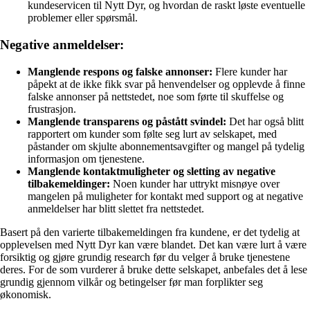
kundeservicen til Nytt Dyr, og hvordan de raskt løste eventuelle
problemer eller spørsmål.
Negative anmeldelser:
Manglende respons og falske annonser:
Flere kunder har
påpekt at de ikke fikk svar på henvendelser og opplevde å finne
falske annonser på nettstedet, noe som førte til skuffelse og
frustrasjon.
Manglende transparens og påstått svindel:
Det har også blitt
rapportert om kunder som følte seg lurt av selskapet, med
påstander om skjulte abonnementsavgifter og mangel på tydelig
informasjon om tjenestene.
Manglende kontaktmuligheter og sletting av negative
tilbakemeldinger:
Noen kunder har uttrykt misnøye over
mangelen på muligheter for kontakt med support og at negative
anmeldelser har blitt slettet fra nettstedet.
Basert på den varierte tilbakemeldingen fra kundene, er det tydelig at
opplevelsen med Nytt Dyr kan være blandet. Det kan være lurt å være
forsiktig og gjøre grundig research før du velger å bruke tjenestene
deres. For de som vurderer å bruke dette selskapet, anbefales det å lese
grundig gjennom vilkår og betingelser før man forplikter seg
økonomisk.