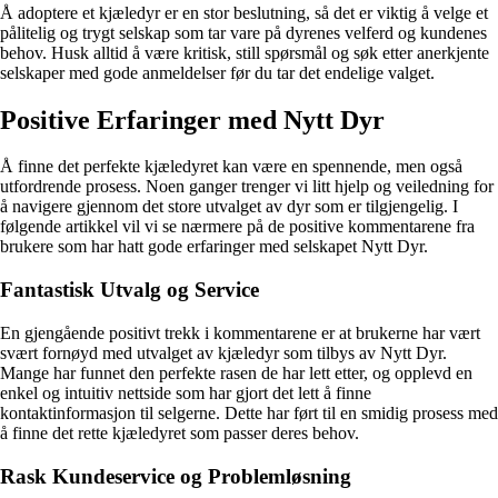
Å adoptere et kjæledyr er en stor beslutning, så det er viktig å velge et
pålitelig og trygt selskap som tar vare på dyrenes velferd og kundenes
behov. Husk alltid å være kritisk, still spørsmål og søk etter anerkjente
selskaper med gode anmeldelser før du tar det endelige valget.
Positive Erfaringer med Nytt Dyr
Å finne det perfekte kjæledyret kan være en spennende, men også
utfordrende prosess. Noen ganger trenger vi litt hjelp og veiledning for
å navigere gjennom det store utvalget av dyr som er tilgjengelig. I
følgende artikkel vil vi se nærmere på de positive kommentarene fra
brukere som har hatt gode erfaringer med selskapet Nytt Dyr.
Fantastisk Utvalg og Service
En gjengående positivt trekk i kommentarene er at brukerne har vært
svært fornøyd med utvalget av kjæledyr som tilbys av Nytt Dyr.
Mange har funnet den perfekte rasen de har lett etter, og opplevd en
enkel og intuitiv nettside som har gjort det lett å finne
kontaktinformasjon til selgerne. Dette har ført til en smidig prosess med
å finne det rette kjæledyret som passer deres behov.
Rask Kundeservice og Problemløsning