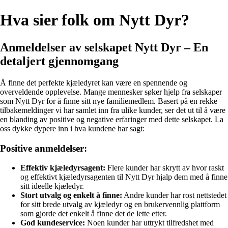
Hva sier folk om Nytt Dyr?
Anmeldelser av selskapet Nytt Dyr – En
detaljert gjennomgang
Å finne det perfekte kjæledyret kan være en spennende og
overveldende opplevelse. Mange mennesker søker hjelp fra selskaper
som Nytt Dyr for å finne sitt nye familiemedlem. Basert på en rekke
tilbakemeldinger vi har samlet inn fra ulike kunder, ser det ut til å være
en blanding av positive og negative erfaringer med dette selskapet. La
oss dykke dypere inn i hva kundene har sagt:
Positive anmeldelser:
Effektiv kjæledyrsagent:
Flere kunder har skrytt av hvor raskt
og effektivt kjæledyrsagenten til Nytt Dyr hjalp dem med å finne
sitt ideelle kjæledyr.
Stort utvalg og enkelt å finne:
Andre kunder har rost nettstedet
for sitt brede utvalg av kjæledyr og en brukervennlig plattform
som gjorde det enkelt å finne det de lette etter.
God kundeservice:
Noen kunder har uttrykt tilfredshet med