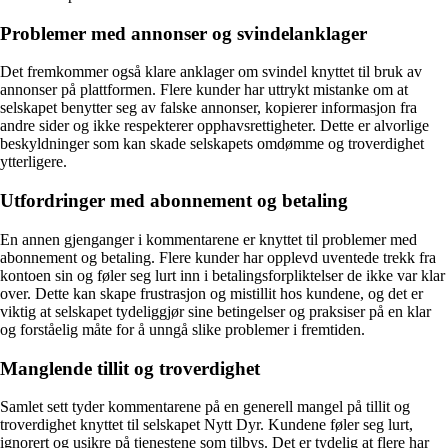
Problemer med annonser og svindelanklager
Det fremkommer også klare anklager om svindel knyttet til bruk av
annonser på plattformen. Flere kunder har uttrykt mistanke om at
selskapet benytter seg av falske annonser, kopierer informasjon fra
andre sider og ikke respekterer opphavsrettigheter. Dette er alvorlige
beskyldninger som kan skade selskapets omdømme og troverdighet
ytterligere.
Utfordringer med abonnement og betaling
En annen gjenganger i kommentarene er knyttet til problemer med
abonnement og betaling. Flere kunder har opplevd uventede trekk fra
kontoen sin og føler seg lurt inn i betalingsforpliktelser de ikke var klar
over. Dette kan skape frustrasjon og mistillit hos kundene, og det er
viktig at selskapet tydeliggjør sine betingelser og praksiser på en klar
og forståelig måte for å unngå slike problemer i fremtiden.
Manglende tillit og troverdighet
Samlet sett tyder kommentarene på en generell mangel på tillit og
troverdighet knyttet til selskapet Nytt Dyr. Kundene føler seg lurt,
ignorert og usikre på tjenestene som tilbys. Det er tydelig at flere har