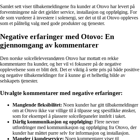
Samlet sett viser tilbakemeldingene fra kunder at Otovo har levert på
forventningene når det gjelder service, installasjon og oppfølging. For
de som vurderer å investere i solenergi, ser det ut til at Otovo oppleves
som et pålitelig valg med gode produkter og tjenester.
Negative erfaringer med Otovo: En
gjennomgang av kommentarer
Den norske solcelleleverandøren Otovo har mottatt en rekke
kommentarer fra kunder, og her vil vi fokusere på de negative
opplevelsene som er blitt delt. Det er viktig å sette pris på både positive
og negative tilbakemeldinger for å kunne gi et helhetlig bilde av
selskapets tjenester.
Utvalgte kommentarer med negative erfaringer:
Manglende fleksibilitet:
Noen kunder har gitt tilbakemeldinger
om at Otovo ikke var villige til å tilpasse seg spesifikke ønsker,
som for eksempel å plassere solcellepaneler innfelt i taket.
Dårlig kommunikasjon og oppfølging:
Flere nevner
utfordringer med kommunikasjon og oppfølging fra Otovo, der
kunder har måttet purre selv for informasjon og installasjon.
Mangler i kundeservice:
Noen kommentarer viser til