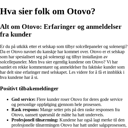
Hva sier folk om Otovo?
Alt om Otovo: Erfaringer og anmeldelser
fra kunder
Er du på utkikk etter et selskap som tilbyr solcellepaneler og solenergi?
Da er Otovo navnet du kanskje har kommet over. Otovo er et selskap
som har spesialisert seg på solenergi og tilbyr installasjon av
solcellepaneler. Men hva sier egentlig kundene om Otovo? Vi har
samlet en rekke kommentarer og anmeldelser fra faktiske kunder som
har delt sine erfaringer med selskapet. Les videre for å få et innblikk i
hva kundene har å si.
Positivt tilbakemeldinger
God service:
Flere kunder roser Otovo for deres gode service
og personlige oppfølging gjennom hele prosessen.
Rask respons:
Mange setter pris på den raske responsen fra
Otovo, uansett spørsmål de måtte ha hatt underveis.
Profesjonell tilnærming:
Kundene har også lagt merke til den
profesjonelle tilnærmingen Otovo har hatt under salgsprosessen,