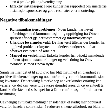
uten å prakke på unødvendige ting.
Effektiv installasjon:
Flere kunder har rapportert om smertefrie
installasjonsprosesser og gode resultater etter montering.
Negative tilbakemeldinger
Kommunikasjonsproblemer:
Noen kunder har nevnt
utfordringer med kommunikasjon og oppfølging fra Otovo,
spesielt når det gjelder tidsrammer og informasjonsflyt.
Uheldige leverandørvalg:
Det har vært tilfeller der kunder har
opplevd problemer knyttet til underleverandører som har
påvirket kvaliteten på arbeidet.
Mangel på veiledning:
Enkelte kunder har påpekt manglende
informasjon om støtteordninger og veiledning fra Otovo i
forbindelse med Enova støtte.
Samlet sett ser det ut til at Otovo har blitt møtt med en blanding av
positive tilbakemeldinger og noen utfordringer rundt kommunikasjon
og leveranse. Det er viktig å merke seg at hver kundes erfaring kan
variere, og det kan være lurt å gjøre grundig research og eventuelt ta
kontakt direkte med selskapet for å få mer informasjon før du tar en
beslutning.
Uavhengig av tilbakemeldinger er solenergi et stadig mer populært
valg for huseiere som ønsker å redusere sitt energiforbruk og bidra til