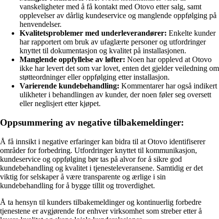
vanskeligheter med å få kontakt med Otovo etter salg, samt
opplevelser av dårlig kundeservice og manglende oppfølging på
henvendelser.
Kvalitetsproblemer med underleverandører:
Enkelte kunder
har rapportert om bruk av ufaglærte personer og utfordringer
knyttet til dokumentasjon og kvalitet på installasjonen.
Manglende oppfyllelse av løfter:
Noen har opplevd at Otovo
ikke har levert det som var lovet, enten det gjelder veiledning om
støtteordninger eller oppfølging etter installasjon.
Varierende kundebehandling:
Kommentarer har også indikert
ulikheter i behandlingen av kunder, der noen føler seg oversett
eller neglisjert etter kjøpet.
Oppsummering av negative tilbakemeldinger:
Å få innsikt i negative erfaringer kan bidra til at Otovo identifiserer
områder for forbedring. Utfordringer knyttet til kommunikasjon,
kundeservice og oppfølging bør tas på alvor for å sikre god
kundebehandling og kvalitet i tjenesteleveransene. Samtidig er det
viktig for selskaper å være transparente og ærlige i sin
kundebehandling for å bygge tillit og troverdighet.
Å ta hensyn til kunders tilbakemeldinger og kontinuerlig forbedre
tjenestene er avgjørende for enhver virksomhet som streber etter å