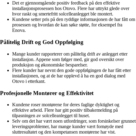
Det er gjennomgående positiv feedback på den effektive
installasjonsprosessen hos Otovo. Flere har uttrykt glede over
hvor raskt og smertefritt solcelleanlegget ble montert.
Kundene setter pris på den ryddige informasjonen de har fått om
prosessen og hvordan de kan søke støtte, for eksempel fra
Enova.
Pålitelig Drift og God Oppfølging
Mange kunder rapporterer om pålitelig drift av anlegget etter
installasjon. Appene som følger med, gir god oversikt over
produksjon og økonomiske besparelser.
Flere kunder har nevnt den gode oppfølgingen de har fått etter
installasjonen, og at de har opplevd å ha en god dialog med
Otovo i etterkant.
Profesjonelle Montører og Effektivitet
Kundene roser montørene for deres faglige dyktighet og
effektive arbeid. Flere har gitt positiv tilbakemelding på
tilpasningen av solcelleanlegget til huset.
Selv om det har vært noen utfordringer, som forsinkelser grunnet
leveringsproblemer, har mange kunder vært fornøyde med
sluttresultatet og den kompetansen montørene har vist.