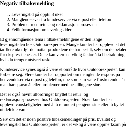
Negativ tilbakemelding
Leveringstid på opptil 3 uker
Manglende svar fra kundeservice via e-post eller telefon
Problemer med retur- og reklamasjonsprosessen
Feilinformasjon om leveringstider
Et gjennomgående tema i tilbakemeldingene er den lange
leveringstiden hos Outdoorexperten. Mange kunder har opplevd at det
tar flere uker før de mottar produktene de har bestilt, selv om de betaler
for ekspresstjenester. Dette kan være en viktig faktor å ta i betraktning
hvis du trenger utstyret raskt.
Kundeservice synes også å være et område hvor Outdoorexperten kan
forbedre seg. Flere kunder har rapportert om manglende respons på
henvendelser via e-post og telefon, noe som kan være frustrerende når
man har spørsmål eller problemer med bestillingene sine.
Det er også nevnt utfordringer knyttet til retur- og
reklamasjonsprosessen hos Outdoorexperten. Noen kunder har
opplevd vanskeligheter med å få refundert pengene sine eller få byttet
ut defekte varer.
Selv om det er noen positive tilbakemeldinger på pris, kvalitet og
leveringstid hos Outdoorexperten, er det viktig å være oppmerksom på