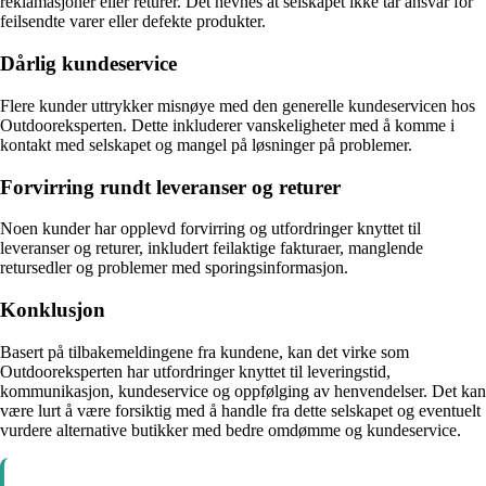
reklamasjoner eller returer. Det nevnes at selskapet ikke tar ansvar for
feilsendte varer eller defekte produkter.
Dårlig kundeservice
Flere kunder uttrykker misnøye med den generelle kundeservicen hos
Outdooreksperten. Dette inkluderer vanskeligheter med å komme i
kontakt med selskapet og mangel på løsninger på problemer.
Forvirring rundt leveranser og returer
Noen kunder har opplevd forvirring og utfordringer knyttet til
leveranser og returer, inkludert feilaktige fakturaer, manglende
retursedler og problemer med sporingsinformasjon.
Konklusjon
Basert på tilbakemeldingene fra kundene, kan det virke som
Outdooreksperten har utfordringer knyttet til leveringstid,
kommunikasjon, kundeservice og oppfølging av henvendelser. Det kan
være lurt å være forsiktig med å handle fra dette selskapet og eventuelt
vurdere alternative butikker med bedre omdømme og kundeservice.