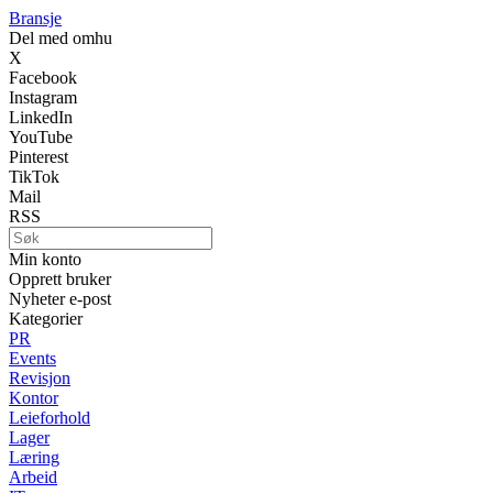
Bransje
Del med omhu
X
Facebook
Instagram
LinkedIn
YouTube
Pinterest
TikTok
Mail
RSS
Min konto
Opprett bruker
Nyheter e-post
Kategorier
PR
Events
Revisjon
Kontor
Leieforhold
Lager
Læring
Arbeid