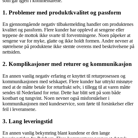
som går igjen i kommentarene.
1. Problemer med produktkvalitet og passform
En gjennomgående negativ tilbakemelding handler om produktenes
kvalitet og passform. Flere kunder har opplevd at sengene eller
teppene de mottok ikke svarte til forventningene. Noen påpeker at
sengene var for myke, glatte og ikke holdt formen. Andre nevner at
størrelsene på produktene ikke stemte overens med beskrivelsene på
nettsiden.
2. Komplikasjoner med returer og kommunikasjon
En annen vanlig negativ erfaring er knyttet til returprosessen og
kommunikasjonen med selskapet. Flere kunder har uttrykt misnøye
med at de måtte betale for returfrakt selv, i tillegg til at varen måtte
sendes til Nederland for retur. Dette har blitt sett på som både
kostbart og tungvint. Noen nevner også misforståelser i
kommunikasjonen med kundeservice, som førte til forsinkelser eller
feil i leveransene.
3. Lang leveringstid
En annen vanlig bekymring blant kundene er den lange