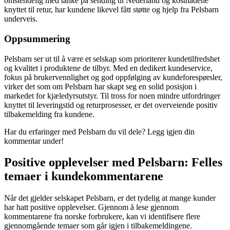
omstendelig med tanke på sending til Nederland og kostnadene
knyttet til retur, har kundene likevel fått støtte og hjelp fra Pelsbarn
underveis.
Oppsummering
Pelsbarn ser ut til å være et selskap som prioriterer kundetilfredshet
og kvalitet i produktene de tilbyr. Med en dedikert kundeservice,
fokus på brukervennlighet og god oppfølging av kundeforespørsler,
virker det som om Pelsbarn har skapt seg en solid posisjon i
markedet for kjæledyrsutstyr. Til tross for noen mindre utfordringer
knyttet til leveringstid og returprosesser, er det overveiende positiv
tilbakemelding fra kundene.
Har du erfaringer med Pelsbarn du vil dele? Legg igjen din
kommentar under!
Positive opplevelser med Pelsbarn: Felles
temaer i kundekommentarene
Når det gjelder selskapet Pelsbarn, er det tydelig at mange kunder
har hatt positive opplevelser. Gjennom å lese gjennom
kommentarene fra norske forbrukere, kan vi identifisere flere
gjennomgående temaer som går igjen i tilbakemeldingene.