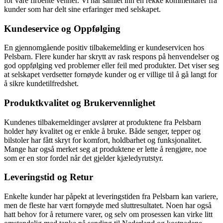
for våre firbente venner. Vi har samlet inn en rekke kommentarer fra
kunder som har delt sine erfaringer med selskapet.
Kundeservice og Oppfølging
En gjennomgående positiv tilbakemelding er kundeservicen hos
Pelsbarn. Flere kunder har skrytt av rask respons på henvendelser og
god oppfølging ved problemer eller feil med produkter. Det viser seg
at selskapet verdsetter fornøyde kunder og er villige til å gå langt for
å sikre kundetilfredshet.
Produktkvalitet og Brukervennlighet
Kundenes tilbakemeldinger avslører at produktene fra Pelsbarn
holder høy kvalitet og er enkle å bruke. Både senger, tepper og
bilstoler har fått skryt for komfort, holdbarhet og funksjonalitet.
Mange har også merket seg at produktene er lette å rengjøre, noe
som er en stor fordel når det gjelder kjæledyrutstyr.
Leveringstid og Retur
Enkelte kunder har påpekt at leveringstiden fra Pelsbarn kan variere,
men de fleste har vært fornøyde med sluttresultatet. Noen har også
hatt behov for å returnere varer, og selv om prosessen kan virke litt