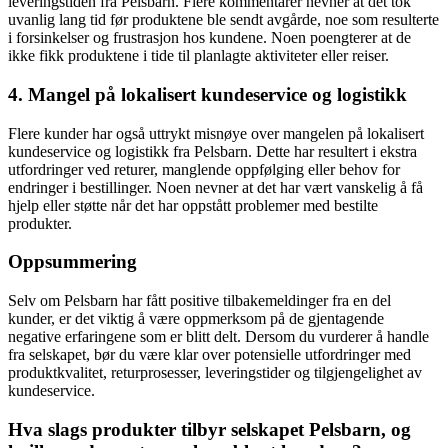
leveringstiden fra Pelsbarn. Flere kommentarer nevner at det tok
uvanlig lang tid før produktene ble sendt avgårde, noe som resulterte
i forsinkelser og frustrasjon hos kundene. Noen poengterer at de
ikke fikk produktene i tide til planlagte aktiviteter eller reiser.
4. Mangel på lokalisert kundeservice og logistikk
Flere kunder har også uttrykt misnøye over mangelen på lokalisert
kundeservice og logistikk fra Pelsbarn. Dette har resultert i ekstra
utfordringer ved returer, manglende oppfølging eller behov for
endringer i bestillinger. Noen nevner at det har vært vanskelig å få
hjelp eller støtte når det har oppstått problemer med bestilte
produkter.
Oppsummering
Selv om Pelsbarn har fått positive tilbakemeldinger fra en del
kunder, er det viktig å være oppmerksom på de gjentagende
negative erfaringene som er blitt delt. Dersom du vurderer å handle
fra selskapet, bør du være klar over potensielle utfordringer med
produktkvalitet, returprosesser, leveringstider og tilgjengelighet av
kundeservice.
Hva slags produkter tilbyr selskapet Pelsbarn, og