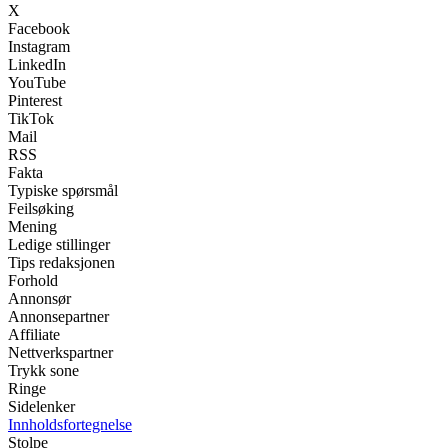
X
Facebook
Instagram
LinkedIn
YouTube
Pinterest
TikTok
Mail
RSS
Fakta
Typiske spørsmål
Feilsøking
Mening
Ledige stillinger
Tips redaksjonen
Forhold
Annonsør
Annonsepartner
Affiliate
Nettverkspartner
Trykk sone
Ringe
Sidelenker
Innholdsfortegnelse
Stolpe