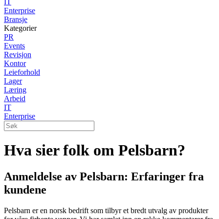
IT
Enterprise
Bransje
Kategorier
PR
Events
Revisjon
Kontor
Leieforhold
Lager
Læring
Arbeid
IT
Enterprise
Hva sier folk om Pelsbarn?
Anmeldelse av Pelsbarn: Erfaringer fra
kundene
Pelsbarn er en norsk bedrift som tilbyr et bredt utvalg av produkter