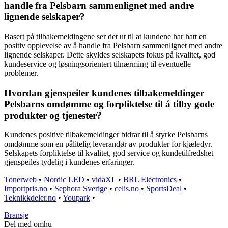
handle fra Pelsbarn sammenlignet med andre
lignende selskaper?
Basert på tilbakemeldingene ser det ut til at kundene har hatt en
positiv opplevelse av å handle fra Pelsbarn sammenlignet med andre
lignende selskaper. Dette skyldes selskapets fokus på kvalitet, god
kundeservice og løsningsorientert tilnærming til eventuelle
problemer.
Hvordan gjenspeiler kundenes tilbakemeldinger
Pelsbarns omdømme og forpliktelse til å tilby gode
produkter og tjenester?
Kundenes positive tilbakemeldinger bidrar til å styrke Pelsbarns
omdømme som en pålitelig leverandør av produkter for kjæledyr.
Selskapets forpliktelse til kvalitet, god service og kundetilfredshet
gjenspeiles tydelig i kundenes erfaringer.
Tonerweb
•
Nordic LED
•
vidaXL
•
BRL Electronics
•
Importpris.no
•
Sephora Sverige
•
celis.no
•
SportsDeal
•
Teknikkdeler.no
•
Youpark
•
Bransje
Del med omhu