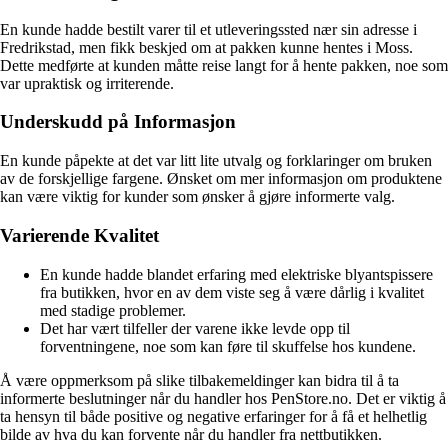
En kunde hadde bestilt varer til et utleveringssted nær sin adresse i
Fredrikstad, men fikk beskjed om at pakken kunne hentes i Moss.
Dette medførte at kunden måtte reise langt for å hente pakken, noe som
var upraktisk og irriterende.
Underskudd på Informasjon
En kunde påpekte at det var litt lite utvalg og forklaringer om bruken
av de forskjellige fargene. Ønsket om mer informasjon om produktene
kan være viktig for kunder som ønsker å gjøre informerte valg.
Varierende Kvalitet
En kunde hadde blandet erfaring med elektriske blyantspissere
fra butikken, hvor en av dem viste seg å være dårlig i kvalitet
med stadige problemer.
Det har vært tilfeller der varene ikke levde opp til
forventningene, noe som kan føre til skuffelse hos kundene.
Å være oppmerksom på slike tilbakemeldinger kan bidra til å ta
informerte beslutninger når du handler hos PenStore.no. Det er viktig å
ta hensyn til både positive og negative erfaringer for å få et helhetlig
bilde av hva du kan forvente når du handler fra nettbutikken.