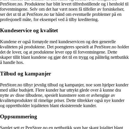
PenStore.no. Produktene har blitt levert tilfredsstillende og i henhold til
forventningene. Selv om det har vært noen få tilfeller av forsinkelser,
ser det ut til at PenStore.no tar hånd om eventuelle problemer på en
profesjonell måte, for eksempel ved å tilby kreditering.
Kundeservice og kvalitet
Kundene er også fornøyde med kundeservicen og den generelle
kvaliteten på produktene. Det poengteres spesielt at PenStore.no holder
det de lover, og at produktene lever opp til forventningene. Dette
skaper tillit blant kundene og gjør det til en trygg og pålitelig nettbutikk
å handle hos.
Tilbud og kampanjer
PenStore.no tilbyr jevnlig tilbud og kampanjer, noe som hjelper kunder
med ulike budsjett. Flere kunder har uttrykt glede over å kunne dra
nytte av disse tilbudene, spesielt kunstnere som er avhengige av
kvalitetsprodukter til rimelige priser. Dette tiltrekker også nye kunder
og opprettholder lojaliteten blant eksisterende kunder.
Oppsummering
Samlet sett er PenStore.no en nettbutikk som har skapt lojalitet blant