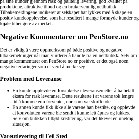
på sine kunder gjennom rask og pålitelig levering, god kvalitet på
produktene, attraktive tilbud og en brukervennlig nettbutikk.
Tilbakemeldingene indikerer at selskapet har lykkes med å skape en
positiv kundeopplevelse, som har resultert i mange fornøyde kunder og
lojale tilhengere av merket.
Negative Kommentarer om PenStore.no
Det er viktig å være oppmerksom på både positive og negative
tilbakemeldinger når man vurderer å handle fra en nettbutikk. Selv om
mange kommentarer om PenStore.no er positive, er det også noen
negative erfaringer som er verd å merke seg.
Problem med Leveranse
En kunde opplevde en forsinkelse i leveransen etter å ha betalt
ekstra for rask leveranse. Dette resulterte i at varene tok lengre
tid å komme enn forventet, noe som var skuffende.
En annen kunde fikk ikke alle varene han bestilte, og opplevde
at konvolutten varene ble sendt i kunne lett åpnes og lukkes.
Selv om butikken tilbød kreditering, var det likevel en uheldig
situasjon.
Vareutlevering til Feil Sted