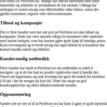
som tilbys av PenStore.no. Mange har uttrykt tilfredshet med både
materialer og utførelse av produktene de har mottatt. I tillegg har
selskapet et variert utvalg som tilfredsstiller ulike behov, enten det
gjelder kunstnere, tegnere eller skriveentusiaster.
Tilbud og kampanjer
Det er flere kunder som har satt pris på PenStore.no sine tilbud og
kampanjer. Dette har vært spesielt viktig for kunstnere eller studenter
med stramt budsjett, som har kunnet gjøre gode kjøp til rimelige priser.
Rask leveringstid og et bredt utvalg har også bidratt til at kundene har
kunnet handle enkelt og effektivt.
Kundevennlig nettbutikk
Flere kunder har uttalt at PenStore.no sin nettbutikk er enkel å
navigere, og at de har hatt en positiv opplevelse med å handle der.
Varsel om lagerstatus og rask levering har gjort det enkelt for kundene
å få tak i det de trenger på kort tid. Dette har skapt en god
kundeopplevelse og sikret tilbakevendende kunder.
Oppsummering
Samlet sett ser det ut til at PenStore.no har klart å gjøre et godt inntrykk