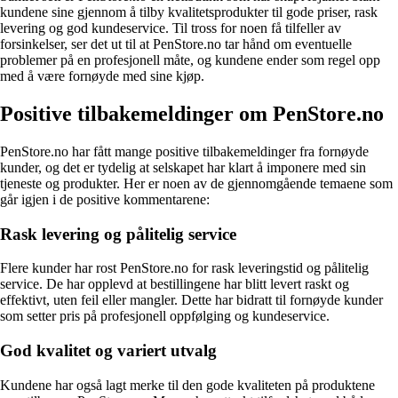
kundene sine gjennom å tilby kvalitetsprodukter til gode priser, rask
levering og god kundeservice. Til tross for noen få tilfeller av
forsinkelser, ser det ut til at PenStore.no tar hånd om eventuelle
problemer på en profesjonell måte, og kundene ender som regel opp
med å være fornøyde med sine kjøp.
Positive tilbakemeldinger om PenStore.no
PenStore.no har fått mange positive tilbakemeldinger fra fornøyde
kunder, og det er tydelig at selskapet har klart å imponere med sin
tjeneste og produkter. Her er noen av de gjennomgående temaene som
går igjen i de positive kommentarene:
Rask levering og pålitelig service
Flere kunder har rost PenStore.no for rask leveringstid og pålitelig
service. De har opplevd at bestillingene har blitt levert raskt og
effektivt, uten feil eller mangler. Dette har bidratt til fornøyde kunder
som setter pris på profesjonell oppfølging og kundeservice.
God kvalitet og variert utvalg
Kundene har også lagt merke til den gode kvaliteten på produktene