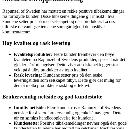
Rapunzel of Sweden har mottatt en rekke positive tilbakemeldinger
fra fornøyde kunder. Disse tilbakemeldingene gir innsikt i hva
kundene setter pris på med selskapet og dets produkter. La oss
utforske de vanligste temaene som går igjen i de positive
kommentarene:
Høy kvalitet og rask levering
Kvalitetsprodukter:
Flere kunder fremhever den høye
kvaliteten på Rapunzel of Swedens produkter, spesielt når det
gjelder hårforlengelser. Dette viser at selskapet legger stor
vekt på å tilby produkter av topp kvalitet.
Rask levering:
Kundene setter pris på den raske
leveringstiden som selskapet tilbyr. Dette gjør det mulig for
dem å motta produktene raskt og effektivt.
Brukervennlig nettside og god kundestøtte
Intuitiv nettside:
Flere kunder roser Rapunzel of Swedens
nettside for å være brukervennlig og enkel å navigere. Dette
gir en sømløs handleopplevelse for kundene.
Kundestøtte:
Positive tilbakemeldinger nevner også den gode
kundestøtten kundene har mottatt fra selskapet. Rask respons