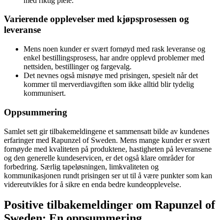
med riktig pleie.
Varierende opplevelser med kjøpsprosessen og
leveranse
Mens noen kunder er svært fornøyd med rask leveranse og
enkel bestillingsprosess, har andre opplevd problemer med
nettsiden, bestillinger og fargevalg.
Det nevnes også misnøye med prisingen, spesielt når det
kommer til merverdiavgiften som ikke alltid blir tydelig
kommunisert.
Oppsummering
Samlet sett gir tilbakemeldingene et sammensatt bilde av kundenes
erfaringer med Rapunzel of Sweden. Mens mange kunder er svært
fornøyde med kvaliteten på produktene, hastigheten på leveransene
og den generelle kundeservicen, er det også klare områder for
forbedring. Særlig tapeløsningen, limkvaliteten og
kommunikasjonen rundt prisingen ser ut til å være punkter som kan
videreutvikles for å sikre en enda bedre kundeopplevelse.
Positive tilbakemeldinger om Rapunzel of
Sweden: En oppsummering