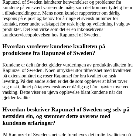
Rapunzel of Sweden håndterer henvendelser og problemer fra
kundene på en svært varierende måte, som det kommer tydelig frem
i tilbakemeldingene. Mens noen kunder rapporterer om dårlig
respons på e-post og behov for å ringe et svensk nummer for
kontakt, roser andre selskapet for rask hjelp og veiledning i valg av
produkter. Det kan virke som det er en inkonsekvens i
kundeserviceopplevelsen hos Rapunzel of Sweden.
Hvordan vurderer kundene kvaliteten på
produktene fra Rapunzel of Sweden?
Kundene er delt når det gjelder vurderingen av produktkvaliteten fra
Rapunzel of Sweden. Noen uttrykker stor tilfredshet med kvaliteten
på extensionhåret og roser Rapunzel for bra kvalitet og rask
levering. På den andre siden er det de som opplever at håret tover
seg raskt, limet på tapeextensions er dårlig og håret røyter mye ved
vasking. Dette viser en ujevn opplevelse blant kundene når det
gjelder kvalitet.
Hvordan beskriver Rapunzel of Sweden seg selv på
nettsiden sin, og stemmer dette overens med
kundenes erfaringer?
På Rapunzel of Swedens nettside fremheves det trolig kvaliteten på