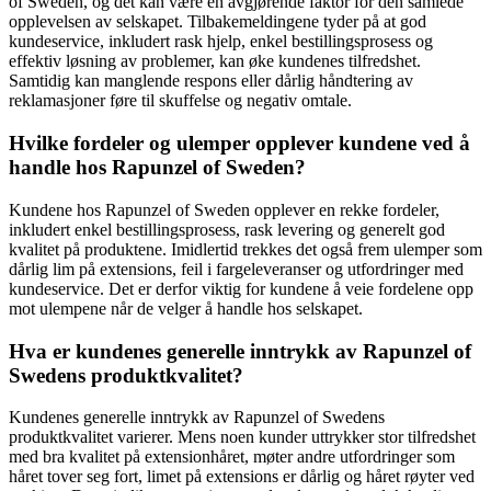
of Sweden, og det kan være en avgjørende faktor for den samlede
opplevelsen av selskapet. Tilbakemeldingene tyder på at god
kundeservice, inkludert rask hjelp, enkel bestillingsprosess og
effektiv løsning av problemer, kan øke kundenes tilfredshet.
Samtidig kan manglende respons eller dårlig håndtering av
reklamasjoner føre til skuffelse og negativ omtale.
Hvilke fordeler og ulemper opplever kundene ved å
handle hos Rapunzel of Sweden?
Kundene hos Rapunzel of Sweden opplever en rekke fordeler,
inkludert enkel bestillingsprosess, rask levering og generelt god
kvalitet på produktene. Imidlertid trekkes det også frem ulemper som
dårlig lim på extensions, feil i fargeleveranser og utfordringer med
kundeservice. Det er derfor viktig for kundene å veie fordelene opp
mot ulempene når de velger å handle hos selskapet.
Hva er kundenes generelle inntrykk av Rapunzel of
Swedens produktkvalitet?
Kundenes generelle inntrykk av Rapunzel of Swedens
produktkvalitet varierer. Mens noen kunder uttrykker stor tilfredshet
med bra kvalitet på extensionhåret, møter andre utfordringer som
håret tover seg fort, limet på extensions er dårlig og håret røyter ved