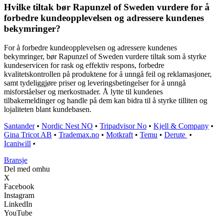
Hvilke tiltak bør Rapunzel of Sweden vurdere for å
forbedre kundeopplevelsen og adressere kundenes
bekymringer?
For å forbedre kundeopplevelsen og adressere kundenes
bekymringer, bør Rapunzel of Sweden vurdere tiltak som å styrke
kundeservicen for rask og effektiv respons, forbedre
kvalitetskontrollen på produktene for å unngå feil og reklamasjoner,
samt tydeliggjøre priser og leveringsbetingelser for å unngå
misforståelser og merkostnader. Å lytte til kundenes
tilbakemeldinger og handle på dem kan bidra til å styrke tilliten og
lojaliteten blant kundebasen.
Santander
•
Nordic Nest NO
•
Tripadvisor No
•
Kjell & Company
•
Gina Tricot AB
•
Trademax.no
•
Motkraft
•
Temu
•
Derute
•
Icaniwill
•
Bransje
Del med omhu
X
Facebook
Instagram
LinkedIn
YouTube