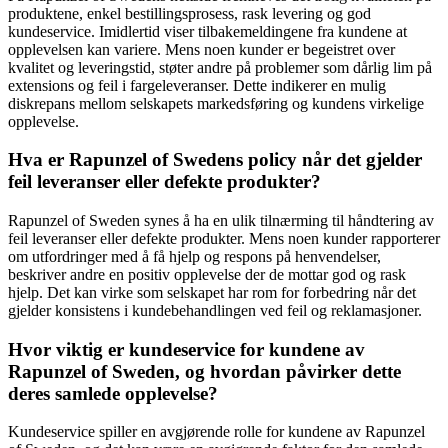
produktene, enkel bestillingsprosess, rask levering og god
kundeservice. Imidlertid viser tilbakemeldingene fra kundene at
opplevelsen kan variere. Mens noen kunder er begeistret over
kvalitet og leveringstid, støter andre på problemer som dårlig lim på
extensions og feil i fargeleveranser. Dette indikerer en mulig
diskrepans mellom selskapets markedsføring og kundens virkelige
opplevelse.
Hva er Rapunzel of Swedens policy når det gjelder
feil leveranser eller defekte produkter?
Rapunzel of Sweden synes å ha en ulik tilnærming til håndtering av
feil leveranser eller defekte produkter. Mens noen kunder rapporterer
om utfordringer med å få hjelp og respons på henvendelser,
beskriver andre en positiv opplevelse der de mottar god og rask
hjelp. Det kan virke som selskapet har rom for forbedring når det
gjelder konsistens i kundebehandlingen ved feil og reklamasjoner.
Hvor viktig er kundeservice for kundene av
Rapunzel of Sweden, og hvordan påvirker dette
deres samlede opplevelse?
Kundeservice spiller en avgjørende rolle for kundene av Rapunzel