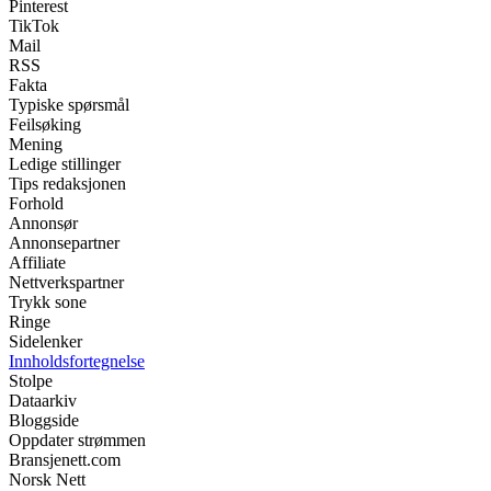
Pinterest
TikTok
Mail
RSS
Fakta
Typiske spørsmål
Feilsøking
Mening
Ledige stillinger
Tips redaksjonen
Forhold
Annonsør
Annonsepartner
Affiliate
Nettverkspartner
Trykk sone
Ringe
Sidelenker
Innholdsfortegnelse
Stolpe
Dataarkiv
Bloggside
Oppdater strømmen
Bransjenett.com
Norsk Nett