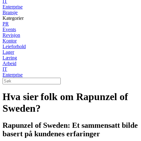
IT
Enterprise
Bransje
Kategorier
PR
Events
Revisjon
Kontor
Leieforhold
Lager
Læring
Arbeid
IT
Enterprise
Hva sier folk om Rapunzel of
Sweden?
Rapunzel of Sweden: Et sammensatt bilde
basert på kundenes erfaringer