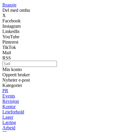
Bransje
Del med omhu
X
Facebook
Instagram
LinkedIn
YouTube
Pinterest
TikTok
Mail
RSS
Min konto
Opprett bruker
Nyheter e-post
Kategorier
PR
Events
Revisjon
Kontor
Leieforhold
Lager
Læring
Arbeid