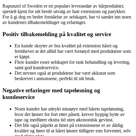
Rapunzel of Sweden er en populær leverandør av hårprodukter,
spesielt kjent for sitt brede utvalg av hair extensions og parykker.
For å gi deg en bedre forståelse av selskapet, har vi samlet inn noen
av kundenes tilbakemeldinger og erfaringer.
Positiv tilbakemelding på kvalitet og service
En kunde skryter av bra kvalitet på extension håret og
fremhever at det alltid har vært fornøyd med produktene som
er kjøpt.
Flere kunder roser selskapet for rask behandling og levering,
samt god kundeservice.
Det nevnes også at produktene har vært akkurat som
beskrevet i annonsene, perfekt til sitt bruk.
Negative erfaringer med tapeløsning og
kundeservice
Noen kunder har uttrykt misnøye med hårets tapeløsning,
hvor det løsner for fort etter påsett, krever hyppig bytte av
tape og medfører ekstra tid uten økonomisk gevinst.
Det blir også påpekt at limet på extensionene er av dårlig
kvalitet og fører til at håret løsner tidligere enn forventet, selv