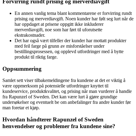
Forvirring rundt prising og merverdiavgift
En annen vanlig tema blant kommentarene er forvirring rundt
prising og merverdiavgift. Noen kunder har følt seg lurt når de
har oppdaget at prisene oppgitt ikke inkluderer
merverdiavgift, noe som har ført til uforutsette
ekstrakostnader.
Det har også vært tilfeller der kunder har mottatt produkter
med feil farge på grunn av misforståelser under
bestillingsprosessen, og opplevd utfordringer med å bytte
produkt til riktig farge.
Oppsummering
Samlet sett viser tilbakemeldingene fra kundene at det er viktig å
være oppmerksom på potensielle utfordringer knyttet til
kundeservice, produktkvalitet, og prising når man vurderer å handle
fra Rapunzel of Sweden. Det kan være lurt å gjøre grundige
undersøkelser og eventuelt be om anbefalinger fra andre kunder før
man foretar et kjøp.
Hvordan håndterer Rapunzel of Sweden
henvendelser og problemer fra kundene sine?