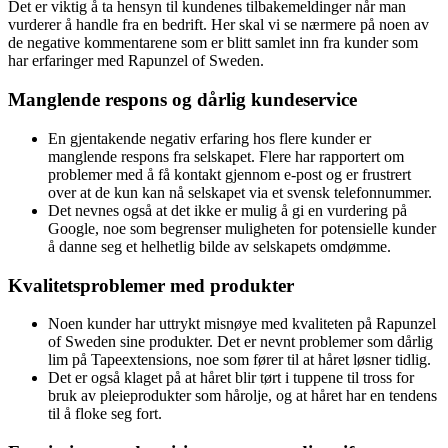
Det er viktig å ta hensyn til kundenes tilbakemeldinger når man
vurderer å handle fra en bedrift. Her skal vi se nærmere på noen av
de negative kommentarene som er blitt samlet inn fra kunder som
har erfaringer med Rapunzel of Sweden.
Manglende respons og dårlig kundeservice
En gjentakende negativ erfaring hos flere kunder er
manglende respons fra selskapet. Flere har rapportert om
problemer med å få kontakt gjennom e-post og er frustrert
over at de kun kan nå selskapet via et svensk telefonnummer.
Det nevnes også at det ikke er mulig å gi en vurdering på
Google, noe som begrenser muligheten for potensielle kunder
å danne seg et helhetlig bilde av selskapets omdømme.
Kvalitetsproblemer med produkter
Noen kunder har uttrykt misnøye med kvaliteten på Rapunzel
of Sweden sine produkter. Det er nevnt problemer som dårlig
lim på Tapeextensions, noe som fører til at håret løsner tidlig.
Det er også klaget på at håret blir tørt i tuppene til tross for
bruk av pleieprodukter som hårolje, og at håret har en tendens
til å floke seg fort.