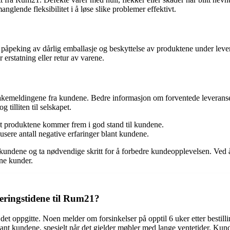
manglende fleksibilitet i å løse slike problemer effektivt.
peking av dårlig emballasje og beskyttelse av produktene under lever
 erstatning eller retur av varene.
lbakemeldingene fra kundene. Bedre informasjon om forventede leverans
 tilliten til selskapet.
 at produktene kommer frem i god stand til kundene.
usere antall negative erfaringer blant kundene.
a kundene og ta nødvendige skritt for å forbedre kundeopplevelsen. Ved 
ne kunder.
eringstidene til Rum21?
det oppgitte. Noen melder om forsinkelser på opptil 6 uker etter besti
øye blant kundene, spesielt når det gjelder møbler med lange ventetider.