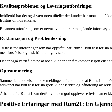
Kvalitetsproblemer og Leveringsutfordringer
Imidlertid har det også vært noen tilfeller der kunder har mottatt defek
frustrasjon hos enkelte.
En annen utfordring som er nevnt av kunder er manglende informasjon o
Reklamasjon og Problemløsning
Til tross for utfordringer som har oppstått, har Rum21 blitt rost for si
med forståelse og rask håndtering av saken.
Det er også verdt å nevne at noen kunder har fått kompensasjon eller ers
Oppsummering
Sammenfattende viser tilbakemeldingene fra kundene at Rum21 har både 
selskapet har blitt rost for sin gode kundeservice og håndtering av rekl
Å handle fra Rum21 kan derfor være en god opplevelse hvis man er klar
Positive Erfaringer med Rum21: En Gjen