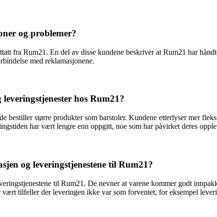
oner og problemer?
ottatt fra Rum21. En del av disse kundene beskriver at Rum21 har hånd
 forbindelse med reklamasjonene.
 leveringstjenester hos Rum21?
 bestiller større produkter som barstoler. Kundene etterlyser mer fleksi
gstiden har vært lengre enn oppgitt, noe som har påvirket deres opplev
sjen og leveringstjenestene til Rum21?
 leveringstjenestene til Rum21. De nevner at varene kommer godt innpa
rt tilfeller der leveringen ikke var som forventet, for eksempel leveri