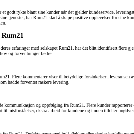
t godt rykte blant sine kunder når det gjelder kundeservice, leverings
jenester, har Rum21 klart å skape positive opplevelser for sine kunder o
den.
m Rum21
deres erfaringer med selskapet Rum21, har det blitt identifisert flere 
hov og forventninger bedre.
21. Flere kommentarer viser til betydelige forsinkelser i leveransen av
 som hadde forventet raskere levering.
nde kommunikasjon og oppfølging fra Rum21. Flere kunder rapporterer 
rt til misforståelser, ekstra arbeid for kundene og i noen tilfeller unødv
a Rum21. Defekte varer med hull, flekker eller skader har blitt nevnt, 