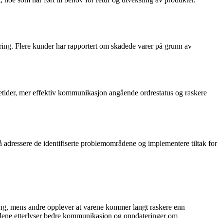
ing. Flere kunder har rapportert om skadede varer på grunn av
etider, mer effektiv kommunikasjon angående ordrestatus og raskere
å adressere de identifiserte problemområdene og implementere tiltak for
lling, mens andre opplever at varene kommer langt raskere enn
 Kundene etterlyser bedre kommunikasjon og oppdateringer om