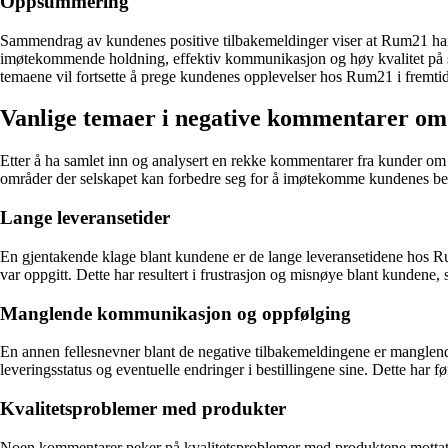
Oppsummering
Sammendrag av kundenes positive tilbakemeldinger viser at Rum21 har e
imøtekommende holdning, effektiv kommunikasjon og høy kvalitet på sine t
temaene vil fortsette å prege kundenes opplevelser hos Rum21 i fremti
Vanlige temaer i negative kommentarer o
Etter å ha samlet inn og analysert en rekke kommentarer fra kunder om 
områder der selskapet kan forbedre seg for å imøtekomme kundenes be
Lange leveransetider
En gjentakende klage blant kundene er de lange leveransetidene hos Rum
var oppgitt. Dette har resultert i frustrasjon og misnøye blant kundene,
Manglende kommunikasjon og oppfølging
En annen fellesnevner blant de negative tilbakemeldingene er mangle
leveringsstatus og eventuelle endringer i bestillingene sine. Dette har fø
Kvalitetsproblemer med produkter
Noen kommentarer peker på kvalitetsproblemer med produktene mottatt fr