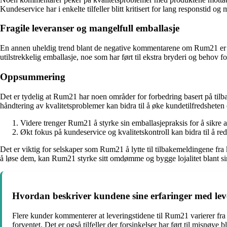
Kundeservice har i enkelte tilfeller blitt kritisert for lang responstid og 
Fragile leveranser og mangelfull emballasje
En annen uheldig trend blant de negative kommentarene om Rum21 er på
utilstrekkelig emballasje, noe som har ført til ekstra bryderi og behov for
Oppsummering
Det er tydelig at Rum21 har noen områder for forbedring basert på ti
håndtering av kvalitetsproblemer kan bidra til å øke kundetilfredsheten og
Videre trenger Rum21 å styrke sin emballasjepraksis for å sikre
Økt fokus på kundeservice og kvalitetskontroll kan bidra til å red
Det er viktig for selskaper som Rum21 å lytte til tilbakemeldingene fr
å løse dem, kan Rum21 styrke sitt omdømme og bygge lojalitet blant si
Hvordan beskriver kundene sine erfaringer med lev
Flere kunder kommenterer at leveringstidene til Rum21 varierer fra 
forventet. Det er også tilfeller der forsinkelser har ført til misn