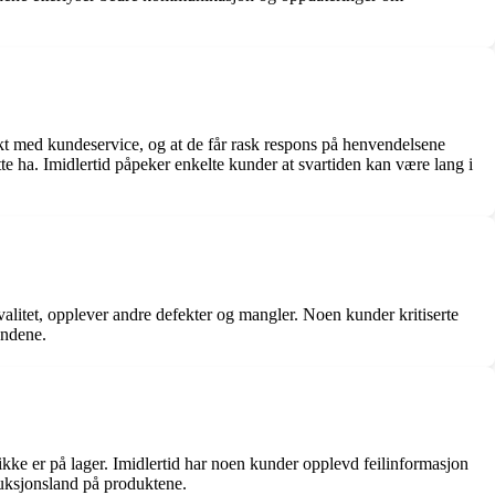
t med kundeservice, og at de får rask respons på henvendelsene
 ha. Imidlertid påpeker enkelte kunder at svartiden kan være lang i
litet, opplever andre defekter og mangler. Noen kunder kritiserte
undene.
kke er på lager. Imidlertid har noen kunder opplevd feilinformasjon
uksjonsland på produktene.