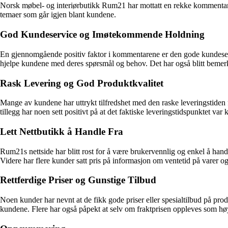
Norsk møbel- og interiørbutikk Rum21 har mottatt en rekke kommentarer f
temaer som går igjen blant kundene.
God Kundeservice og Imøtekommende Holdning
En gjennomgående positiv faktor i kommentarene er den gode kundeservi
hjelpe kundene med deres spørsmål og behov. Det har også blitt bemerk
Rask Levering og God Produktkvalitet
Mange av kundene har uttrykt tilfredshet med den raske leveringstiden
tillegg har noen sett positivt på at det faktiske leveringstidspunktet v
Lett Nettbutikk å Handle Fra
Rum21s nettside har blitt rost for å være brukervennlig og enkel å handl
Videre har flere kunder satt pris på informasjon om ventetid på varer o
Rettferdige Priser og Gunstige Tilbud
Noen kunder har nevnt at de fikk gode priser eller spesialtilbud på produ
kundene. Flere har også påpekt at selv om fraktprisen oppleves som høy 