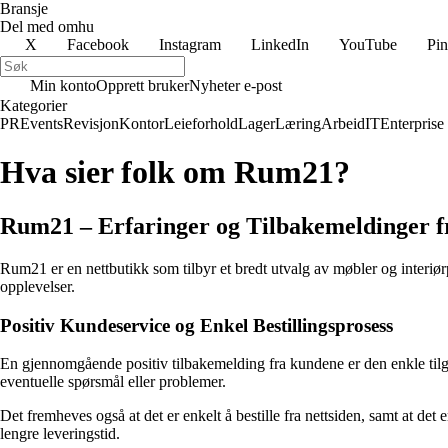
Bransje
Del med omhu
X
Facebook
Instagram
LinkedIn
YouTube
Pin
Min konto
Opprett bruker
Nyheter e-post
Kategorier
PR
Events
Revisjon
Kontor
Leieforhold
Lager
Læring
Arbeid
IT
Enterprise
Hva sier folk om Rum21?
Rum21 – Erfaringer og Tilbakemeldinger 
Rum21 er en nettbutikk som tilbyr et bredt utvalg av møbler og interiø
opplevelser.
Positiv Kundeservice og Enkel Bestillingsprosess
En gjennomgående positiv tilbakemelding fra kundene er den enkle tilg
eventuelle spørsmål eller problemer.
Det fremheves også at det er enkelt å bestille fra nettsiden, samt at det
lengre leveringstid.