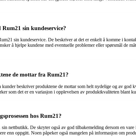
 Rum21 sin kundeservice?
um21 sin kundeservice. De beskriver at det er enkelt å komme i kontak
sker å hjelpe kundene med eventuelle problemer eller spørsmål de måtte
ktene de mottar fra Rum21?
 kunder beskriver produktene de mottar som helt nydelige og av god kva
virker som det er en variasjon i opplevelsen av produktkvaliteten blant k
ingsprosessen hos Rum21?
 sin nettbutikk. De skryter også av god tilbakemelding dersom en vare i
enere enn oppgitt. Noen påpeker også mangelen på informasjon om prod