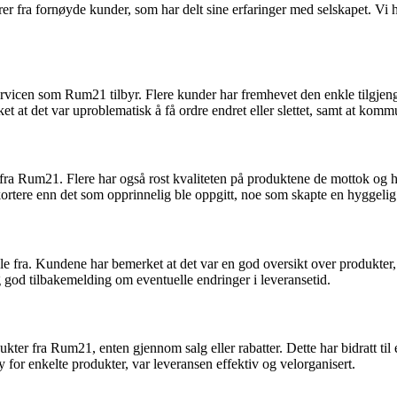
ra fornøyde kunder, som har delt sine erfaringer med selskapet. Vi har 
cen som Rum21 tilbyr. Flere kunder har fremhevet den enkle tilgjengeli
et at det var uproblematisk å få ordre endret eller slettet, samt at 
 fra Rum21. Flere har også rost kvaliteten på produktene de mottok og 
ar kortere enn det som opprinnelig ble oppgitt, noe som skapte en hyggeli
e fra. Kundene har bemerket at det var en god oversikt over produkter, m
g god tilbakemelding om eventuelle endringer i leveransetid.
kter fra Rum21, enten gjennom salg eller rabatter. Dette har bidratt til 
for enkelte produkter, var leveransen effektiv og velorganisert.