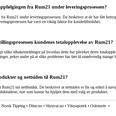
pfølgingen fra Rum21 under leveringsprosessen?
år fra Rum21 under leveringsprosessen. De beskriver at de har fått be
ringsprosessen har vært en viktig faktor for kundetilfredshet.
stillingsprosessen kundenes totalopplevelse av Rum21?
gir ulike tilbakemeldinger på hvordan dette har påvirket deres totalop
ordringer, peker andre på at slike problemer har ført til unødvendig man
odukter og nettsiden til Rum21?
 i Rum21 sin nettbutikk. De beskriver at nettsiden er fin og enkel å nav
duktsidene, noe som kunne ha hjulpet dem med valg av produkter.
•
Norsk Tipping
•
Ditur.no
•
Skruvat.no
•
Vitusapotek
•
Oslomote
•