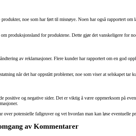
te produkter, noe som har ført til misnøye. Noen har også rapportert om l
m produksjonsland for produktene. Dette gjør det vanskeligere for noe
n håndtering av reklamasjoner. Flere kunder har rapportert om en god oppl
tatning når det har oppstått problemer, noe som viser at selskapet tar ku
positive og negative sider. Det er viktig å være oppmerksom på eventu
amasjoner.
 over potensielle fallgruver og vet hvordan man kan løse eventuelle p
nomgang av Kommentarer