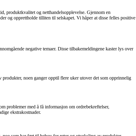
tid, produktkvalitet og netthandelsopplevelse. Gjennom en
g opprettholde tilliten til selskapet. Vi håper at disse felles positive
gjennomgående negative temaer. Disse tilbakemeldingene kaster lys over
 produkter, noen ganger opptil flere uker utover det som opprinnelig
om problemer med å få informasjon om ordrebekreftelser,
endige ekstrakostnader.
noe som har ført til behov for retur og utveksling av produkter.