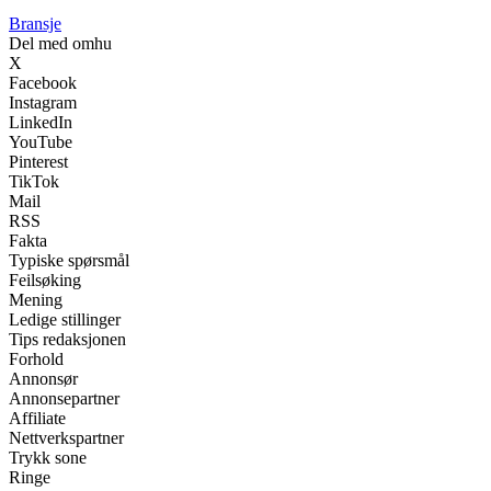
Bransje
Del med omhu
X
Facebook
Instagram
LinkedIn
YouTube
Pinterest
TikTok
Mail
RSS
Fakta
Typiske spørsmål
Feilsøking
Mening
Ledige stillinger
Tips redaksjonen
Forhold
Annonsør
Annonsepartner
Affiliate
Nettverkspartner
Trykk sone
Ringe