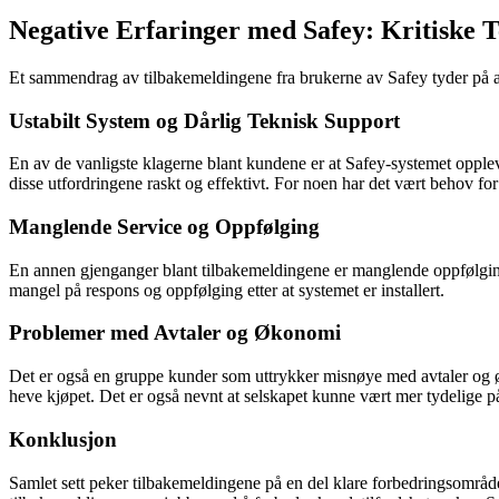
Negative Erfaringer med Safey: Kritiske 
Et sammendrag av tilbakemeldingene fra brukerne av Safey tyder på a
Ustabilt System og Dårlig Teknisk Support
En av de vanligste klagerne blant kundene er at Safey-systemet oppleve
disse utfordringene raskt og effektivt. For noen har det vært behov for
Manglende Service og Oppfølging
En annen gjenganger blant tilbakemeldingene er manglende oppfølging 
mangel på respons og oppfølging etter at systemet er installert.
Problemer med Avtaler og Økonomi
Det er også en gruppe kunder som uttrykker misnøye med avtaler og øk
heve kjøpet. Det er også nevnt at selskapet kunne vært mer tydelige p
Konklusjon
Samlet sett peker tilbakemeldingene på en del klare forbedringsområder