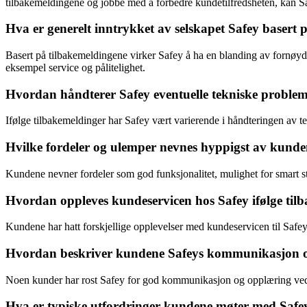
tilbakemeldingene og jobbe med å forbedre kundetilfredsheten, kan Sa
Hva er generelt inntrykket av selskapet Safey basert
Basert på tilbakemeldingene virker Safey å ha en blanding av fornøy
eksempel service og pålitelighet.
Hvordan håndterer Safey eventuelle tekniske probleme
Ifølge tilbakemeldinger har Safey vært varierende i håndteringen av 
Hvilke fordeler og ulemper nevnes hyppigst av kund
Kundene nevner fordeler som god funksjonalitet, mulighet for smart s
Hvordan oppleves kundeservicen hos Safey ifølge til
Kundene har hatt forskjellige opplevelser med kundeservicen til Safey,
Hvordan beskriver kundene Safeys kommunikasjon og 
Noen kunder har rost Safey for god kommunikasjon og opplæring ved 
Hva er typiske utfordringer kundene møter med Safey