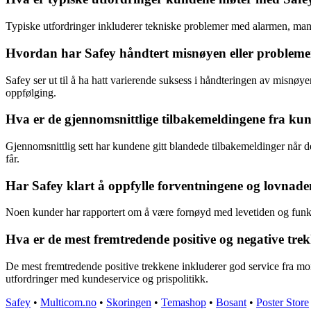
Typiske utfordringer inkluderer tekniske problemer med alarmen, mang
Hvordan har Safey håndtert misnøyen eller problemer
Safey ser ut til å ha hatt varierende suksess i håndteringen av misn
oppfølging.
Hva er de gjennomsnittlige tilbakemeldingene fra kund
Gjennomsnittlig sett har kundene gitt blandede tilbakemeldinger når det
får.
Har Safey klart å oppfylle forventningene og lovnade
Noen kunder har rapportert om å være fornøyd med levetiden og funksj
Hva er de mest fremtredende positive og negative tre
De mest fremtredende positive trekkene inkluderer god service fra mon
utfordringer med kundeservice og prispolitikk.
Safey
•
Multicom.no
•
Skoringen
•
Temashop
•
Bosant
•
Poster Store