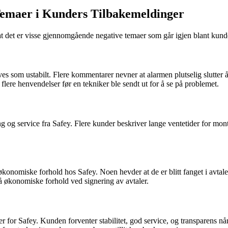
Temaer i Kunders Tilbakemeldinger
t det er visse gjennomgående negative temaer som går igjen blant kund
s som ustabilt. Flere kommentarer nevner at alarmen plutselig slutter å 
 flere henvendelser før en tekniker ble sendt ut for å se på problemet.
og service fra Safey. Flere kunder beskriver lange ventetider for mont
onomiske forhold hos Safey. Noen hevder at de er blitt fanget i avtal
å økonomiske forhold ved signering av avtaler.
 for Safey. Kunden forventer stabilitet, god service, og transparens når