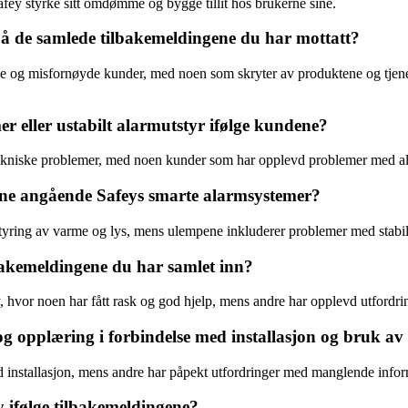
fey styrke sitt omdømme og bygge tillit hos brukerne sine.
 på de samlede tilbakemeldingene du har mottatt?
de og misfornøyde kunder, med noen som skryter av produktene og tjene
r eller ustabilt alarmutstyr ifølge kundene?
tekniske problemer, med noen kunder som har opplevd problemer med alar
ene angående Safeys smarte alarmsystemer?
tyring av varme og lys, mens ulempene inkluderer problemer med stabil
bakemeldingene du har samlet inn?
 hvor noen har fått rask og god hjelp, mens andre har opplevd utfordrin
opplæring i forbindelse med installasjon og bruk av
installasjon, mens andre har påpekt utfordringer med manglende infor
 ifølge tilbakemeldingene?