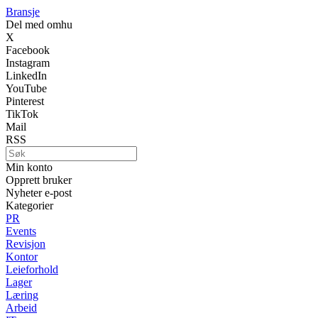
Bransje
Del med omhu
X
Facebook
Instagram
LinkedIn
YouTube
Pinterest
TikTok
Mail
RSS
Min konto
Opprett bruker
Nyheter e-post
Kategorier
PR
Events
Revisjon
Kontor
Leieforhold
Lager
Læring
Arbeid