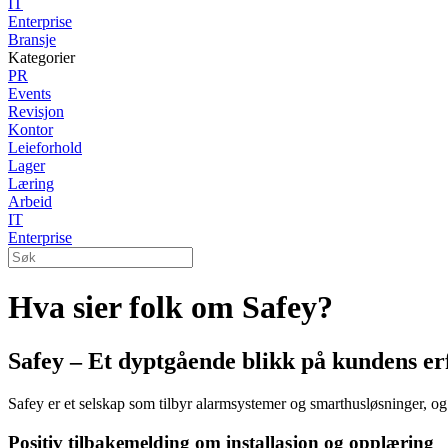
IT
Enterprise
Bransje
Kategorier
PR
Events
Revisjon
Kontor
Leieforhold
Lager
Læring
Arbeid
IT
Enterprise
Hva sier folk om Safey?
Safey – Et dyptgående blikk på kundens er
Safey er et selskap som tilbyr alarmsystemer og smarthusløsninger, og b
Positiv tilbakemelding om installasjon og opplæring