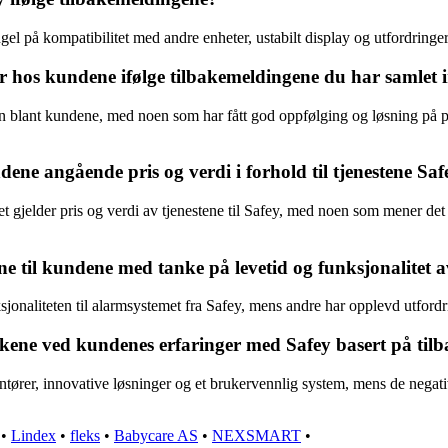
el på kompatibilitet med andre enheter, ustabilt display og utfordring
 hos kundene ifølge tilbakemeldingene du har samlet 
øyen blant kundene, med noen som har fått god oppfølging og løsning på
ene angående pris og verdi i forhold til tjenestene Saf
 gjelder pris og verdi av tjenestene til Safey, med noen som mener det e
ne til kundene med tanke på levetid og funksjonalitet 
onaliteten til alarmsystemet fra Safey, mens andre har opplevd utfordr
kkene ved kundenes erfaringer med Safey basert på ti
tører, innovative løsninger og et brukervennlig system, mens de negati
•
Lindex
•
fleks
•
Babycare AS
•
NEXSMART
•