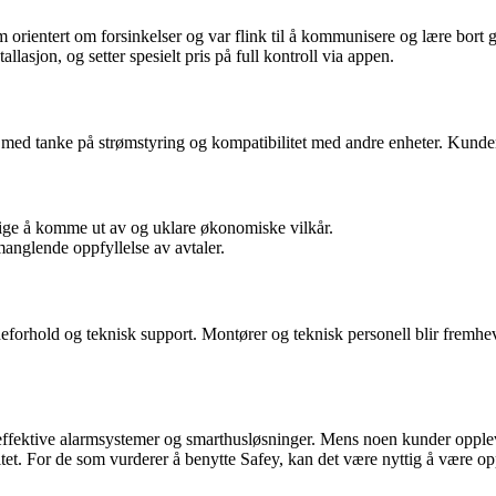
 orientert om forsinkelser og var flink til å kommunisere og lære bort
asjon, og setter spesielt pris på full kontroll via appen.
lt med tanke på strømstyring og kompatibilitet med andre enheter. Kund
ige å komme ut av og uklare økonomiske vilkår.
 manglende oppfyllelse av avtaler.
eforhold og teknisk support. Montører og teknisk personell blir fremh
de effektive alarmsystemer og smarthusløsninger. Mens noen kunder oppl
tet. For de som vurderer å benytte Safey, kan det være nyttig å være 