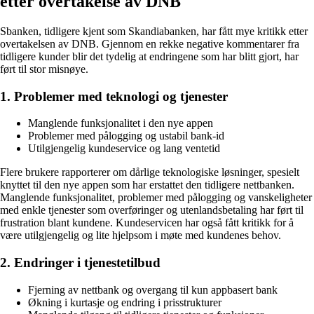
etter overtakelse av DNB
Sbanken, tidligere kjent som Skandiabanken, har fått mye kritikk etter
overtakelsen av DNB. Gjennom en rekke negative kommentarer fra
tidligere kunder blir det tydelig at endringene som har blitt gjort, har
ført til stor misnøye.
1. Problemer med teknologi og tjenester
Manglende funksjonalitet i den nye appen
Problemer med pålogging og ustabil bank-id
Utilgjengelig kundeservice og lang ventetid
Flere brukere rapporterer om dårlige teknologiske løsninger, spesielt
knyttet til den nye appen som har erstattet den tidligere nettbanken.
Manglende funksjonalitet, problemer med pålogging og vanskeligheter
med enkle tjenester som overføringer og utenlandsbetaling har ført til
frustration blant kundene. Kundeservicen har også fått kritikk for å
være utilgjengelig og lite hjelpsom i møte med kundenes behov.
2. Endringer i tjenestetilbud
Fjerning av nettbank og overgang til kun appbasert bank
Økning i kurtasje og endring i prisstrukturer