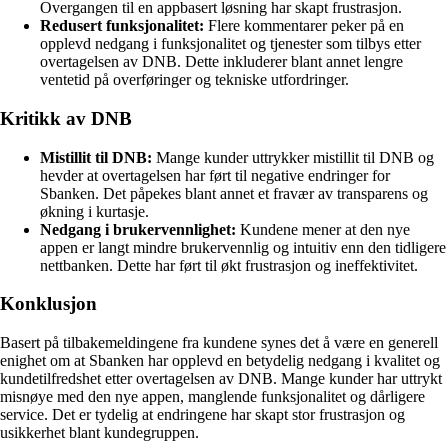
Overgangen til en appbasert løsning har skapt frustrasjon.
Redusert funksjonalitet:
Flere kommentarer peker på en
opplevd nedgang i funksjonalitet og tjenester som tilbys etter
overtagelsen av DNB. Dette inkluderer blant annet lengre
ventetid på overføringer og tekniske utfordringer.
Kritikk av DNB
Mistillit til DNB:
Mange kunder uttrykker mistillit til DNB og
hevder at overtagelsen har ført til negative endringer for
Sbanken. Det påpekes blant annet et fravær av transparens og
økning i kurtasje.
Nedgang i brukervennlighet:
Kundene mener at den nye
appen er langt mindre brukervennlig og intuitiv enn den tidligere
nettbanken. Dette har ført til økt frustrasjon og ineffektivitet.
Konklusjon
Basert på tilbakemeldingene fra kundene synes det å være en generell
enighet om at Sbanken har opplevd en betydelig nedgang i kvalitet og
kundetilfredshet etter overtagelsen av DNB. Mange kunder har uttrykt
misnøye med den nye appen, manglende funksjonalitet og dårligere
service. Det er tydelig at endringene har skapt stor frustrasjon og
usikkerhet blant kundegruppen.