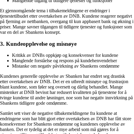
Manglende tilgang til tidligere tjenester og funksjoner
Et gjennomgående tema i tilbakemeldingene er endringer i
tjenestetilbudet etter overtakelsen av DNB. Kundene reagerer negativt
på fjerning av nettbanken, overgang til kun appbasert bank og økning i
priser. Mange savner tilgangen til tidligere tjenester og funksjoner som
var en del av Sbankens konsept.
3. Kundeopplevelse og misnøye
Kritikk av DNBs oppkjøp og konsekvenser for kundene
Manglende forståelse og respons på kundehenvendelser
Mistanke om negativ påvirkning av Sbankens omdømme
Kundenes generelle opplevelse av Sbanken har endret seg drastisk
etter overtakelsen av DNB. Det er en utbredt misnøye og frustrasjon
blant kundene, som føler seg oversett og dårlig behandlet. Mange
mistenker at DNB bevisst har redusert kvaliteten på tjenestene for å
tvinge kundene til andre løsninger, noe som har negativ innvirkning på
Sbankens tidligere gode omdømme.
Samlet sett viser de negative tilbakemeldingene fra kundene at
endringene som har blitt gjort etter overtakelsen av DNB har fått store
konsekvenser for Sbankens omdømme og kundenes opplevelse av
banken. Det er tydelig at det er mye arbeid som må gjøres for å