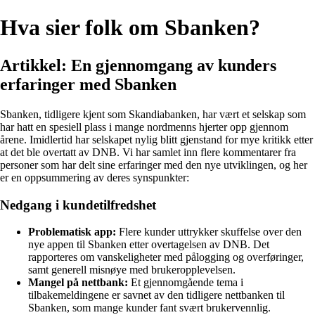
Hva sier folk om Sbanken?
Artikkel: En gjennomgang av kunders
erfaringer med Sbanken
Sbanken, tidligere kjent som Skandiabanken, har vært et selskap som
har hatt en spesiell plass i mange nordmenns hjerter opp gjennom
årene. Imidlertid har selskapet nylig blitt gjenstand for mye kritikk etter
at det ble overtatt av DNB. Vi har samlet inn flere kommentarer fra
personer som har delt sine erfaringer med den nye utviklingen, og her
er en oppsummering av deres synspunkter:
Nedgang i kundetilfredshet
Problematisk app:
Flere kunder uttrykker skuffelse over den
nye appen til Sbanken etter overtagelsen av DNB. Det
rapporteres om vanskeligheter med pålogging og overføringer,
samt generell misnøye med brukeropplevelsen.
Mangel på nettbank:
Et gjennomgående tema i
tilbakemeldingene er savnet av den tidligere nettbanken til
Sbanken, som mange kunder fant svært brukervennlig.