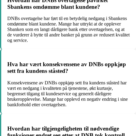
Hvordan har DNBs overtagelse påvirket
Sbankens omdømme blant kundene?
DNBs overtagelse har ført til en betydelig nedgang i Sbankens
omdømme blant kundene. Mange har uttrykt at de opplever
Sbanken som en langt dårligere bank etter overtagelsen, og at
de vurderer å bytte til andre banker på grunn av redusert kvalitet
og service.
Hva har vært konsekvensene av DNBs oppkjøp
sett fra kundens ståsted?
Konsekvensene av DNBs oppkjøp sett fra kundens ståsted har
vært en nedgang i kvaliteten på tjenestene, økt kurtasje,
begrenset tilgang til kundeservice og generelt dårligere
brukeropplevelse. Mange har opplevd en negativ endring i sine
bankforhold etter overtagelsen.
Hvordan har tilgjengeligheten til nødvendige
funksjoner endret seg etter at DNB tok kontroll