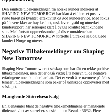
Den samlede tilbakemeldingen fra norske kunder indikerer at
SHAPING NEW TOMORROW har klart å etablere et positivt
rykte basert på kvalitet, effektivitet og god kundeservice. Med fokus
på å levere klær av høy kvalitet, rask leveringstid og utmerket
kundesupport, har selskapet klart å bygge lojalitet blant kundene
sine. Med fortsatt oppmerksomhet på disse områdene kan
SHAPING NEW TOMORROW fortsette å tiltrekke seg og glede
kunder i Norge og utover.
Negative Tilbakemeldinger om Shaping
New Tomorrow
Shaping New Tomorrow er et selskap som har fått en rekke positive
tilbakemeldinger, men det er også viktig å ta hensyn til de negative
erfaringene noen kunder har hatt. Det er verdt å se nærmere på felles
temaer i tilbakemeldingene som peker på uønskede opplevelser med
selskapet.
Manglende Størrelsesutvalg
En gjenganger blant de negative tilbakemeldingene er manglende
tilgjengelighet av størrelser, spesielt innen Regular 36/32. Flere