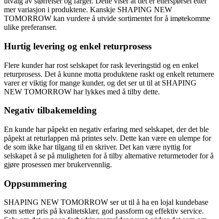
utvalg av størrelser og farger. Dette viser at det er etterspørsel etter
mer variasjon i produktene. Kanskje SHAPING NEW
TOMORROW kan vurdere å utvide sortimentet for å imøtekomme
ulike preferanser.
Hurtig levering og enkel returprosess
Flere kunder har rost selskapet for rask leveringstid og en enkel
returprosess. Det å kunne motta produktene raskt og enkelt returnere
varer er viktig for mange kunder, og det ser ut til at SHAPING
NEW TOMORROW har lykkes med å tilby dette.
Negativ tilbakemelding
En kunde har påpekt en negativ erfaring med selskapet, der det ble
påpekt at returlappen må printes selv. Dette kan være en ulempe for
de som ikke har tilgang til en skriver. Det kan være nyttig for
selskapet å se på muligheten for å tilby alternative returmetoder for å
gjøre prosessen mer brukervennlig.
Oppsummering
SHAPING NEW TOMORROW ser ut til å ha en lojal kundebase
som setter pris på kvalitetsklær, god passform og effektiv service.