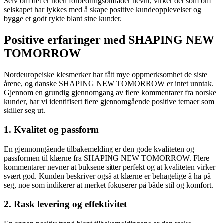
Selv om det er noen forbedringsområder nevnt, virker det som om
selskapet har lykkes med å skape positive kundeopplevelser og
bygge et godt rykte blant sine kunder.
Positive erfaringer med SHAPING NEW
TOMORROW
Nordeuropeiske klesmerker har fått mye oppmerksomhet de siste
årene, og danske SHAPING NEW TOMORROW er intet unntak.
Gjennom en grundig gjennomgang av flere kommentarer fra norske
kunder, har vi identifisert flere gjennomgående positive temaer som
skiller seg ut.
1. Kvalitet og passform
En gjennomgående tilbakemelding er den gode kvaliteten og
passformen til klærne fra SHAPING NEW TOMORROW. Flere
kommentarer nevner at buksene sitter perfekt og at kvaliteten virker
svært god. Kunden beskriver også at klærne er behagelige å ha på
seg, noe som indikerer at merket fokuserer på både stil og komfort.
2. Rask levering og effektivitet