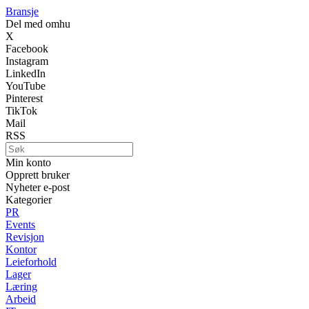
Bransje
Del med omhu
X
Facebook
Instagram
LinkedIn
YouTube
Pinterest
TikTok
Mail
RSS
Min konto
Opprett bruker
Nyheter e-post
Kategorier
PR
Events
Revisjon
Kontor
Leieforhold
Lager
Læring
Arbeid