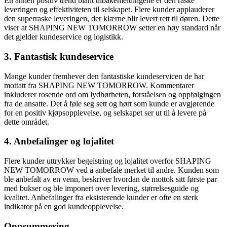
En annen positiv trend blant tilbakemeldingene er den raske
leveringen og effektiviteten til selskapet. Flere kunder applauderer
den superraske leveringen, der klærne blir levert rett til døren. Dette
viser at SHAPING NEW TOMORROW setter en høy standard når
det gjelder kundeservice og logistikk.
3. Fantastisk kundeservice
Mange kunder fremhever den fantastiske kundeservicen de har
mottatt fra SHAPING NEW TOMORROW. Kommentarer
inkluderer rosende ord om lydhørheten, forståelsen og oppfølgingen
fra de ansatte. Det å føle seg sett og hørt som kunde er avgjørende
for en positiv kjøpsopplevelse, og selskapet ser ut til å levere på
dette området.
4. Anbefalinger og lojalitet
Flere kunder uttrykker begeistring og lojalitet overfor SHAPING
NEW TOMORROW ved å anbefale merket til andre. Kunden som
ble anbefalt av en venn, beskriver hvordan de mottok sitt første par
med bukser og ble imponert over levering, størrelsesguide og
kvalitet. Anbefalinger fra eksisterende kunder er ofte en sterk
indikator på en god kundeopplevelse.
Oppsummering