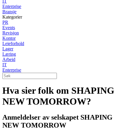
IT
Enterprise
Bransje
Kategorier
PR
Events
Revisjon
Kontor
Leieforhold
Lager
Læring
Arbeid
IT
Enterprise
Hva sier folk om SHAPING
NEW TOMORROW?
Anmeldelser av selskapet SHAPING
NEW TOMORROW