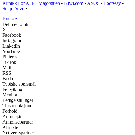
Klinikk For Alle – Majorstuen
•
Kiwi.com
•
ASOS
•
Footway
•
Snap Drive
•
Bransje
Del med omhu
X
Facebook
Instagram
LinkedIn
YouTube
Pinterest
TikTok
Mail
RSS
Fakta
Typiske spørsmål
Feilsøking
Mening
Ledige stillinger
Tips redaksjonen
Forhold
Annonsør
Annonsepartner
Affiliate
Nettverkspartner