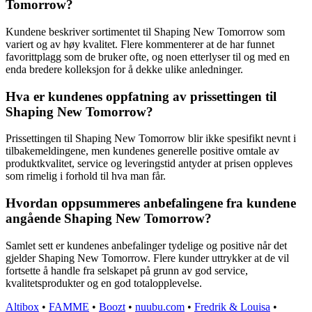
Tomorrow?
Kundene beskriver sortimentet til Shaping New Tomorrow som
variert og av høy kvalitet. Flere kommenterer at de har funnet
favorittplagg som de bruker ofte, og noen etterlyser til og med en
enda bredere kolleksjon for å dekke ulike anledninger.
Hva er kundenes oppfatning av prissettingen til
Shaping New Tomorrow?
Prissettingen til Shaping New Tomorrow blir ikke spesifikt nevnt i
tilbakemeldingene, men kundenes generelle positive omtale av
produktkvalitet, service og leveringstid antyder at prisen oppleves
som rimelig i forhold til hva man får.
Hvordan oppsummeres anbefalingene fra kundene
angående Shaping New Tomorrow?
Samlet sett er kundenes anbefalinger tydelige og positive når det
gjelder Shaping New Tomorrow. Flere kunder uttrykker at de vil
fortsette å handle fra selskapet på grunn av god service,
kvalitetsprodukter og en god totalopplevelse.
Altibox
•
FAMME
•
Boozt
•
nuubu.com
•
Fredrik & Louisa
•