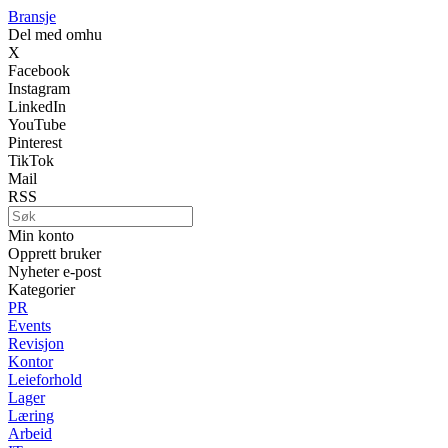
Bransje
Del med omhu
X
Facebook
Instagram
LinkedIn
YouTube
Pinterest
TikTok
Mail
RSS
Min konto
Opprett bruker
Nyheter e-post
Kategorier
PR
Events
Revisjon
Kontor
Leieforhold
Lager
Læring
Arbeid