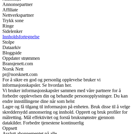
Annonsepartner
Affiliate
Nettverkspartner
Trykk sone
Ringe
Sidelenker
Innholdsfortegnelse
Stolpe
Dataarkiv
Bloggside
Oppdater strømmen
Bransjenett.com
Norsk Nett
pr@norsknett.com
For å sikre en god og personlig opplevelse bruker vi
informasjonskapsler. Se hvordan her.
Vi bruker informasjonskapsler sammen med våre partnere for å
forbedre opplevelsen din og behandle personopplysninger. Du kan
endre innstillingene dine når som helst
Lagre og få tilgang til informasjon på enheten. Bruk disse til å velge
skreddersydd annonsering og innhold. Opprett og bruk profiler for
målretting. Mål effektivitet og forstå bruksmønstre gjennom
datakilder. Forbedre tjenestene kontinuerlig
Oppsett
Avslutt abonnementet på alle