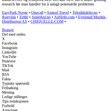
research før man handler for å unngå potensielle problemer.
EasyPark Norge
•
Onecall
•
Amisol Travel
•
Teknikkdeler.no
•
Rugvista
•
Zettle
•
Superkul.no
•
AirHelp.com
•
Evenstad Musikk-
Distribusjon AS
•
CHIQUELLE.COM
•
Bransje
Del med omhu
X
Facebook
Instagram
LinkedIn
YouTube
Pinterest
TikTok
Mail
RSS
Fakta
Typiske spørsmål
Feilsøking
Mening
Ledige stillinger
Tips redaksjonen
Forhold
Annonsør