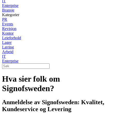
IT
Enterprise
Bransje
Kategorier
PR
Events
Revisjon
Kontor
Leieforhold
Lager
Læring
Arbeid
IT
Enterprise
Hva sier folk om
Signofsweden?
Anmeldelse av Signofsweden: Kvalitet,
Kundeservice og Levering