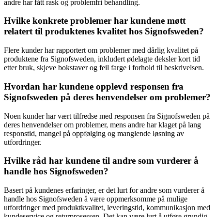
andre har fått rask og problemfri behandling.
Hvilke konkrete problemer har kundene møtt
relatert til produktenes kvalitet hos Signofsweden?
Flere kunder har rapportert om problemer med dårlig kvalitet på
produktene fra Signofsweden, inkludert ødelagte deksler kort tid
etter bruk, skjeve bokstaver og feil farge i forhold til beskrivelsen.
Hvordan har kundene opplevd responsen fra
Signofsweden på deres henvendelser om problemer?
Noen kunder har vært tilfredse med responsen fra Signofsweden på
deres henvendelser om problemer, mens andre har klaget på lang
responstid, mangel på oppfølging og manglende løsning av
utfordringer.
Hvilke råd har kundene til andre som vurderer å
handle hos Signofsweden?
Basert på kundenes erfaringer, er det lurt for andre som vurderer å
handle hos Signofsweden å være oppmerksomme på mulige
utfordringer med produktkvalitet, leveringstid, kommunikasjon med
kundeservice og returprosessen. Det kan være lurt å utføre grundig