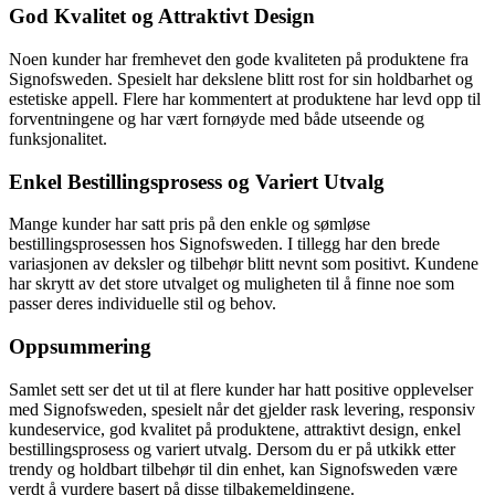
God Kvalitet og Attraktivt Design
Noen kunder har fremhevet den gode kvaliteten på produktene fra
Signofsweden. Spesielt har dekslene blitt rost for sin holdbarhet og
estetiske appell. Flere har kommentert at produktene har levd opp til
forventningene og har vært fornøyde med både utseende og
funksjonalitet.
Enkel Bestillingsprosess og Variert Utvalg
Mange kunder har satt pris på den enkle og sømløse
bestillingsprosessen hos Signofsweden. I tillegg har den brede
variasjonen av deksler og tilbehør blitt nevnt som positivt. Kundene
har skrytt av det store utvalget og muligheten til å finne noe som
passer deres individuelle stil og behov.
Oppsummering
Samlet sett ser det ut til at flere kunder har hatt positive opplevelser
med Signofsweden, spesielt når det gjelder rask levering, responsiv
kundeservice, god kvalitet på produktene, attraktivt design, enkel
bestillingsprosess og variert utvalg. Dersom du er på utkikk etter
trendy og holdbart tilbehør til din enhet, kan Signofsweden være
verdt å vurdere basert på disse tilbakemeldingene.