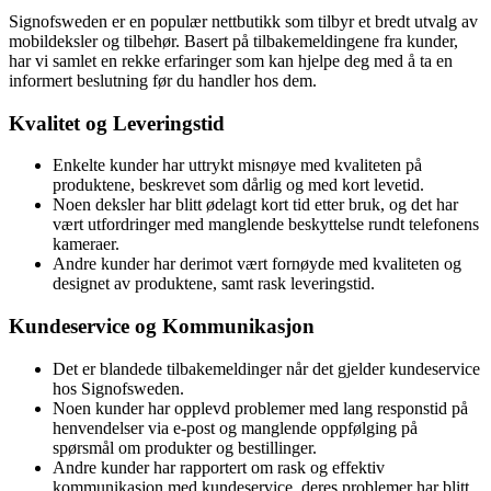
Signofsweden er en populær nettbutikk som tilbyr et bredt utvalg av
mobildeksler og tilbehør. Basert på tilbakemeldingene fra kunder,
har vi samlet en rekke erfaringer som kan hjelpe deg med å ta en
informert beslutning før du handler hos dem.
Kvalitet og Leveringstid
Enkelte kunder har uttrykt misnøye med kvaliteten på
produktene, beskrevet som dårlig og med kort levetid.
Noen deksler har blitt ødelagt kort tid etter bruk, og det har
vært utfordringer med manglende beskyttelse rundt telefonens
kameraer.
Andre kunder har derimot vært fornøyde med kvaliteten og
designet av produktene, samt rask leveringstid.
Kundeservice og Kommunikasjon
Det er blandede tilbakemeldinger når det gjelder kundeservice
hos Signofsweden.
Noen kunder har opplevd problemer med lang responstid på
henvendelser via e-post og manglende oppfølging på
spørsmål om produkter og bestillinger.
Andre kunder har rapportert om rask og effektiv
kommunikasjon med kundeservice, deres problemer har blitt