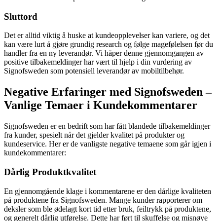
Sluttord
Det er alltid viktig å huske at kundeopplevelser kan variere, og det
kan være lurt å gjøre grundig research og følge magefølelsen før du
handler fra en ny leverandør. Vi håper denne gjennomgangen av
positive tilbakemeldinger har vært til hjelp i din vurdering av
Signofsweden som potensiell leverandør av mobiltilbehør.
Negative Erfaringer med Signofsweden –
Vanlige Temaer i Kundekommentarer
Signofsweden er en bedrift som har fått blandede tilbakemeldinger
fra kunder, spesielt når det gjelder kvalitet på produkter og
kundeservice. Her er de vanligste negative temaene som går igjen i
kundekommentarer:
Dårlig Produktkvalitet
En gjennomgående klage i kommentarene er den dårlige kvaliteten
på produktene fra Signofsweden. Mange kunder rapporterer om
deksler som ble ødelagt kort tid etter bruk, feiltrykk på produktene,
og generelt dårlig utførelse. Dette har ført til skuffelse og misnøye