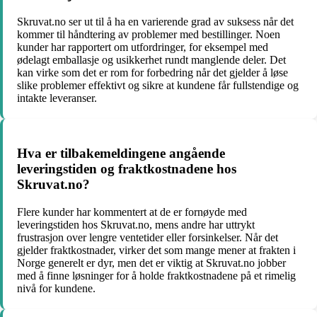
Skruvat.no ser ut til å ha en varierende grad av suksess når det
kommer til håndtering av problemer med bestillinger. Noen
kunder har rapportert om utfordringer, for eksempel med
ødelagt emballasje og usikkerhet rundt manglende deler. Det
kan virke som det er rom for forbedring når det gjelder å løse
slike problemer effektivt og sikre at kundene får fullstendige og
intakte leveranser.
Hva er tilbakemeldingene angående
leveringstiden og fraktkostnadene hos
Skruvat.no?
Flere kunder har kommentert at de er fornøyde med
leveringstiden hos Skruvat.no, mens andre har uttrykt
frustrasjon over lengre ventetider eller forsinkelser. Når det
gjelder fraktkostnader, virker det som mange mener at frakten i
Norge generelt er dyr, men det er viktig at Skruvat.no jobber
med å finne løsninger for å holde fraktkostnadene på et rimelig
nivå for kundene.