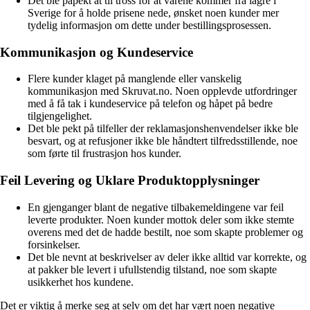
Det ble påpekt at til tross for at varene kommer fra lagre i
Sverige for å holde prisene nede, ønsket noen kunder mer
tydelig informasjon om dette under bestillingsprosessen.
Kommunikasjon og Kundeservice
Flere kunder klaget på manglende eller vanskelig
kommunikasjon med Skruvat.no. Noen opplevde utfordringer
med å få tak i kundeservice på telefon og håpet på bedre
tilgjengelighet.
Det ble pekt på tilfeller der reklamasjonshenvendelser ikke ble
besvart, og at refusjoner ikke ble håndtert tilfredsstillende, noe
som førte til frustrasjon hos kunder.
Feil Levering og Uklare Produktopplysninger
En gjenganger blant de negative tilbakemeldingene var feil
leverte produkter. Noen kunder mottok deler som ikke stemte
overens med det de hadde bestilt, noe som skapte problemer og
forsinkelser.
Det ble nevnt at beskrivelser av deler ikke alltid var korrekte, og
at pakker ble levert i ufullstendig tilstand, noe som skapte
usikkerhet hos kundene.
Det er viktig å merke seg at selv om det har vært noen negative