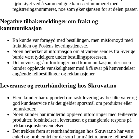
kjøretøyet ved å sammenligne karosserinummeret med
registreringsnummeret, noe som øker sjansen for at delen passer.
Negative tilbakemeldinger om frakt og
kommunikasjon
En kunde var fornøyd med bestillingen, men misfornøyd med
frakttiden og Postens leveringstjeneste.
Noen bemerker at informasjon om at varene sendes fra Sverige
burde vært tydeligere under bestillingsprosessen.
Det nevnes også utfordringer med kommunikasjon, der noen
kunder opplevde vanskeligheter med å få svar på henvendelser
angående feilbestillinger og reklamasjoner.
Leveranse og returhåndtering hos Skruvat.no
Flere kunder har rapportert om rask levering av bestilte varer og
god kundeservice når det gjelder spørsmål om produkter eller
bonuskoder.
Noen kunder har imidlertid opplevd utfordringer med feilleverte
produkter, forsinkelser i leveransen og manglende respons på
reklamasjonshenvendelser.
Det trekkes frem at returhåndteringen hos Skruvat.no har vært
enkel og problemfri for de som har måttet returnere feilbestilte