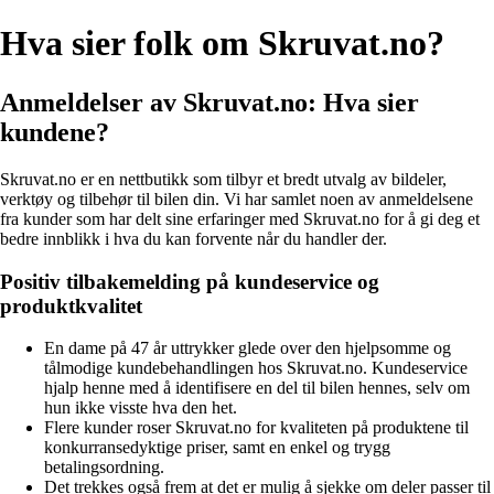
Hva sier folk om Skruvat.no?
Anmeldelser av Skruvat.no: Hva sier
kundene?
Skruvat.no er en nettbutikk som tilbyr et bredt utvalg av bildeler,
verktøy og tilbehør til bilen din. Vi har samlet noen av anmeldelsene
fra kunder som har delt sine erfaringer med Skruvat.no for å gi deg et
bedre innblikk i hva du kan forvente når du handler der.
Positiv tilbakemelding på kundeservice og
produktkvalitet
En dame på 47 år uttrykker glede over den hjelpsomme og
tålmodige kundebehandlingen hos Skruvat.no. Kundeservice
hjalp henne med å identifisere en del til bilen hennes, selv om
hun ikke visste hva den het.
Flere kunder roser Skruvat.no for kvaliteten på produktene til
konkurransedyktige priser, samt en enkel og trygg
betalingsordning.
Det trekkes også frem at det er mulig å sjekke om deler passer til