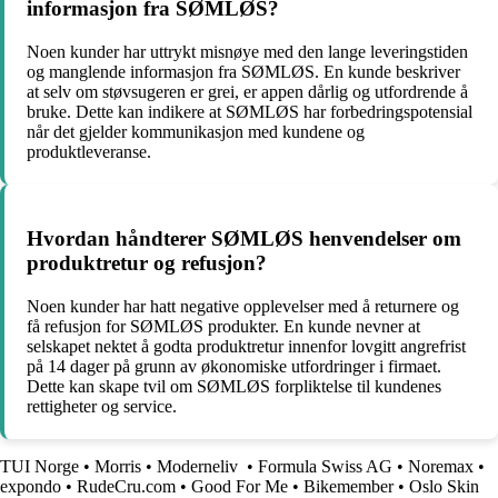
informasjon fra SØMLØS?
Noen kunder har uttrykt misnøye med den lange leveringstiden
og manglende informasjon fra SØMLØS. En kunde beskriver
at selv om støvsugeren er grei, er appen dårlig og utfordrende å
bruke. Dette kan indikere at SØMLØS har forbedringspotensial
når det gjelder kommunikasjon med kundene og
produktleveranse.
Hvordan håndterer SØMLØS henvendelser om
produktretur og refusjon?
Noen kunder har hatt negative opplevelser med å returnere og
få refusjon for SØMLØS produkter. En kunde nevner at
selskapet nektet å godta produktretur innenfor lovgitt angrefrist
på 14 dager på grunn av økonomiske utfordringer i firmaet.
Dette kan skape tvil om SØMLØS forpliktelse til kundenes
rettigheter og service.
TUI Norge
•
Morris
•
Moderneliv
•
Formula Swiss AG
•
Noremax
•
expondo
•
RudeCru.com
•
Good For Me
•
Bikemember
•
Oslo Skin