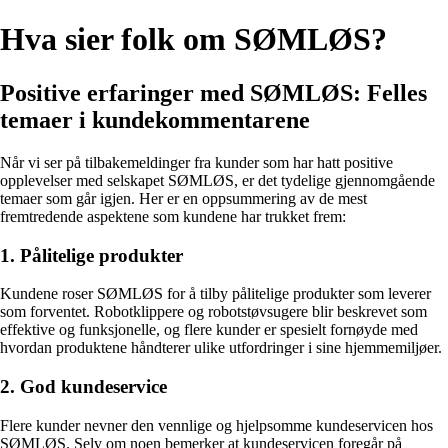
Hva sier folk om SØMLØS?
Positive erfaringer med SØMLØS: Felles
temaer i kundekommentarene
Når vi ser på tilbakemeldinger fra kunder som har hatt positive
opplevelser med selskapet SØMLØS, er det tydelige gjennomgående
temaer som går igjen. Her er en oppsummering av de mest
fremtredende aspektene som kundene har trukket frem:
1. Pålitelige produkter
Kundene roser SØMLØS for å tilby pålitelige produkter som leverer
som forventet. Robotklippere og robotstøvsugere blir beskrevet som
effektive og funksjonelle, og flere kunder er spesielt fornøyde med
hvordan produktene håndterer ulike utfordringer i sine hjemmemiljøer.
2. God kundeservice
Flere kunder nevner den vennlige og hjelpsomme kundeservicen hos
SØMLØS. Selv om noen bemerker at kundeservicen foregår på