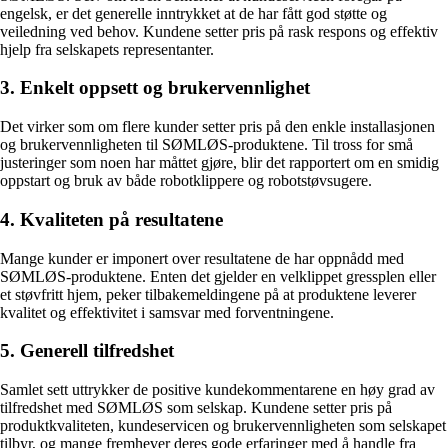
engelsk, er det generelle inntrykket at de har fått god støtte og
veiledning ved behov. Kundene setter pris på rask respons og effektiv
hjelp fra selskapets representanter.
3. Enkelt oppsett og brukervennlighet
Det virker som om flere kunder setter pris på den enkle installasjonen
og brukervennligheten til SØMLØS-produktene. Til tross for små
justeringer som noen har måttet gjøre, blir det rapportert om en smidig
oppstart og bruk av både robotklippere og robotstøvsugere.
4. Kvaliteten på resultatene
Mange kunder er imponert over resultatene de har oppnådd med
SØMLØS-produktene. Enten det gjelder en velklippet gressplen eller
et støvfritt hjem, peker tilbakemeldingene på at produktene leverer
kvalitet og effektivitet i samsvar med forventningene.
5. Generell tilfredshet
Samlet sett uttrykker de positive kundekommentarene en høy grad av
tilfredshet med SØMLØS som selskap. Kundene setter pris på
produktkvaliteten, kundeservicen og brukervennligheten som selskapet
tilbyr, og mange fremhever deres gode erfaringer med å handle fra