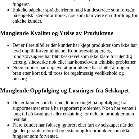
fungerer.
Enkelte påpeker språkbarrieren med kundeservice som foregår
på engelsk istedenfor norsk, noe som kan være en utfordring for
enkelte kunder.
Manglende Kvalitet og Ytelse av Produktene
Det er flere tilfeller der kunder har kjøpt produkter som ikke har
levd opp til forventningene. Robotgressklippere og
robotstøvsugere har blitt beskrevet som ikke klare for ulendig
terreng, slitesterke nok eller har konsekvent tekniske problemer.
Noen kunder har opplevd at produktene har sluttet å fungere
brått etter kort tid, til tross for regelmessig vedlikehold og
omsorg.
Manglende Oppfølging og Løsninger fra Selskapet
Det er kunder som har meldt om mangel på oppfølging fra
supportteamet etter å ha rapportert problemer. Noen har ventet i
lang tid på løsninger eller erstatning for defekte produkter uten
resultat.
Flere kunder har følt seg ignorert eller lurt av selskapet når det
gjelder garanti, returrett og erstatning for produkter som ikke
fungerer som forventet.