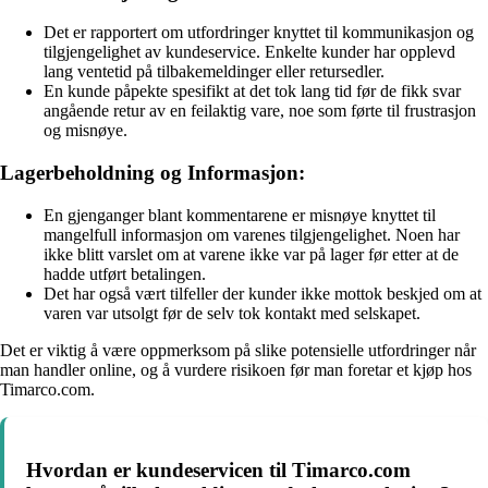
Det er rapportert om utfordringer knyttet til kommunikasjon og
tilgjengelighet av kundeservice. Enkelte kunder har opplevd
lang ventetid på tilbakemeldinger eller retursedler.
En kunde påpekte spesifikt at det tok lang tid før de fikk svar
angående retur av en feilaktig vare, noe som førte til frustrasjon
og misnøye.
Lagerbeholdning og Informasjon:
En gjenganger blant kommentarene er misnøye knyttet til
mangelfull informasjon om varenes tilgjengelighet. Noen har
ikke blitt varslet om at varene ikke var på lager før etter at de
hadde utført betalingen.
Det har også vært tilfeller der kunder ikke mottok beskjed om at
varen var utsolgt før de selv tok kontakt med selskapet.
Det er viktig å være oppmerksom på slike potensielle utfordringer når
man handler online, og å vurdere risikoen før man foretar et kjøp hos
Timarco.com.
Hvordan er kundeservicen til Timarco.com