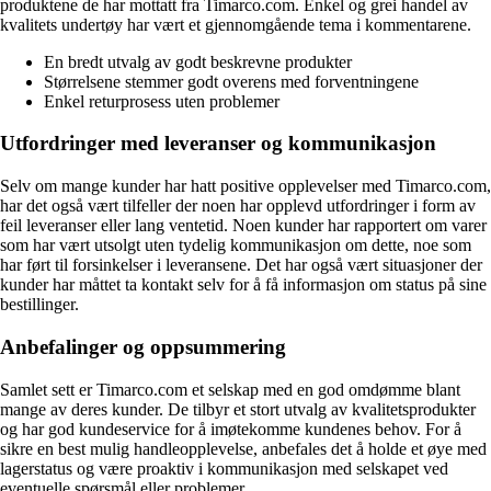
produktene de har mottatt fra Timarco.com. Enkel og grei handel av
kvalitets undertøy har vært et gjennomgående tema i kommentarene.
En bredt utvalg av godt beskrevne produkter
Størrelsene stemmer godt overens med forventningene
Enkel returprosess uten problemer
Utfordringer med leveranser og kommunikasjon
Selv om mange kunder har hatt positive opplevelser med Timarco.com,
har det også vært tilfeller der noen har opplevd utfordringer i form av
feil leveranser eller lang ventetid. Noen kunder har rapportert om varer
som har vært utsolgt uten tydelig kommunikasjon om dette, noe som
har ført til forsinkelser i leveransene. Det har også vært situasjoner der
kunder har måttet ta kontakt selv for å få informasjon om status på sine
bestillinger.
Anbefalinger og oppsummering
Samlet sett er Timarco.com et selskap med en god omdømme blant
mange av deres kunder. De tilbyr et stort utvalg av kvalitetsprodukter
og har god kundeservice for å imøtekomme kundenes behov. For å
sikre en best mulig handleopplevelse, anbefales det å holde et øye med
lagerstatus og være proaktiv i kommunikasjon med selskapet ved
eventuelle spørsmål eller problemer.