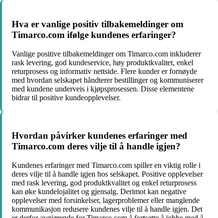
Hva er vanlige positiv tilbakemeldinger om
Timarco.com ifølge kundenes erfaringer?
Vanlige positive tilbakemeldinger om Timarco.com inkluderer
rask levering, god kundeservice, høy produktkvalitet, enkel
returprosess og informativ nettside. Flere kunder er fornøyde
med hvordan selskapet håndterer bestillinger og kommuniserer
med kundene underveis i kjøpsprosessen. Disse elementene
bidrar til positive kundeopplevelser.
Hvordan påvirker kundenes erfaringer med
Timarco.com deres vilje til å handle igjen?
Kundenes erfaringer med Timarco.com spiller en viktig rolle i
deres vilje til å handle igjen hos selskapet. Positive opplevelser
med rask levering, god produktkvalitet og enkel returprosess
kan øke kundelojalitet og gjensalg. Derimot kan negative
opplevelser med forsinkelser, lagerproblemer eller manglende
kommunikasjon redusere kundenes vilje til å handle igjen. Det
er derfor avgjørende for Timarco.com å fortsette å jobbe med å