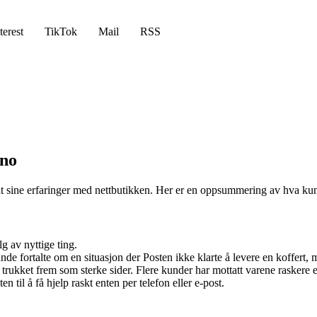
terest
TikTok
Mail
RSS
.no
elt sine erfaringer med nettbutikken. Her er en oppsummering av hva ku
g av nyttige ting.
e fortalte om en situasjon der Posten ikke klarte å levere en koffert, 
t trukket frem som sterke sider. Flere kunder har mottatt varene raskere 
til å få hjelp raskt enten per telefon eller e-post.