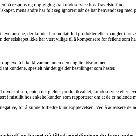
n på respons og oppfølging fra kundeservice hos Travelstuff.no.
elskapet, mens andre har følt seg ignorert når de har henvendt seg med 
 leveransene, der kunder har mottatt feil produkter eller mangler i fors
 der selskapet ikke har vært villige til å kompensere for feilene som har
r opplevd å ikke få varene innen den angitte tidsrammen.
nt kundene, spesielt når det gjelder bestillinger som haster.
ravelstuff.no, enten det gjelder produktkvalitet, kundeservice eller lev
rt i mistillit hos enkelte kunder, som rapporterer om at de er nølende m
 og negative, for å kunne forbedre kundeopplevelsen. Ved å adressere de n
elstuff.no basert på tilbakemeldingene du har samlet