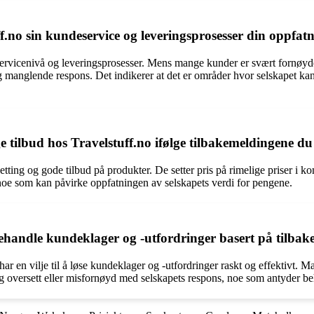
no sin kundeservice og leveringsprosesser din oppfatn
deservicenivå og leveringsprosesser. Mens mange kunder er svært forn
g manglende respons. Det indikerer at det er områder hvor selskapet kan 
 tilbud hos Travelstuff.no ifølge tilbakemeldingene du
ting og gode tilbud på produkter. De setter pris på rimelige priser i kom
 noe som kan påvirke oppfatningen av selskapets verdi for pengene.
behandle kundeklager og -utfordringer basert på tilba
har en vilje til å løse kundeklager og -utfordringer raskt og effektivt. 
t seg oversett eller misfornøyd med selskapets respons, noe som antyder b