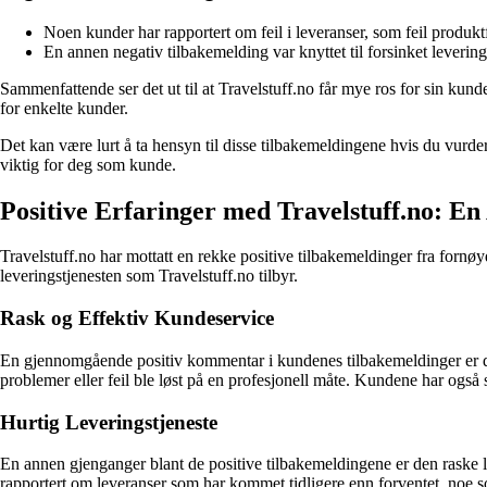
Noen kunder har rapportert om feil i leveranser, som feil produktf
En annen negativ tilbakemelding var knyttet til forsinket levering
Sammenfattende ser det ut til at Travelstuff.no får mye ros for sin kunde
for enkelte kunder.
Det kan være lurt å ta hensyn til disse tilbakemeldingene hvis du vurdere
viktig for deg som kunde.
Positive Erfaringer med Travelstuff.no: E
Travelstuff.no har mottatt en rekke positive tilbakemeldinger fra fornø
leveringstjenesten som Travelstuff.no tilbyr.
Rask og Effektiv Kundeservice
En gjennomgående positiv kommentar i kundenes tilbakemeldinger er den
problemer eller feil ble løst på en profesjonell måte. Kundene har ogs
Hurtig Leveringstjeneste
En annen gjenganger blant de positive tilbakemeldingene er den raske le
rapportert om leveranser som har kommet tidligere enn forventet, noe s