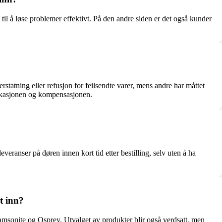
 til å løse problemer effektivt. På den andre siden er det også kunder
 erstatning eller refusjon for feilsendte varer, mens andre har måttet
nikasjonen og kompensasjonen.
leveranser på døren innen kort tid etter bestilling, selv uten å ha
t inn?
amsonite og Osprey. Utvalget av produkter blir også verdsatt, men