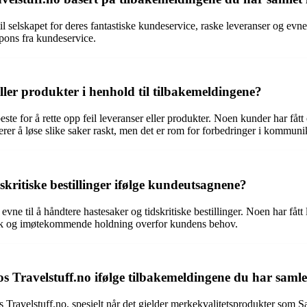
il selskapet for deres fantastiske kundeservice, raske leveranser og evne
pons fra kundeservice.
ller produkter i henhold til tilbakemeldingene?
beste for å rette opp feil leveranser eller produkter. Noen kunder har fått
rer å løse slike saker raskt, men det er rom for forbedringer i kommu
kritiske bestillinger ifølge kundeutsagnene?
evne til å håndtere hastesaker og tidskritiske bestillinger. Noen har fått 
istikk og imøtekommende holdning overfor kundens behov.
s Travelstuff.no ifølge tilbakemeldingene du har samle
Travelstuff.no, spesielt når det gjelder merkekvalitetsprodukter som S