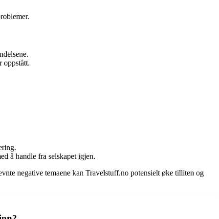
problemer.
endelsene.
 oppstått.
ering.
ed å handle fra selskapet igjen.
evnte negative temaene kan Travelstuff.no potensielt øke tilliten og
 inn?