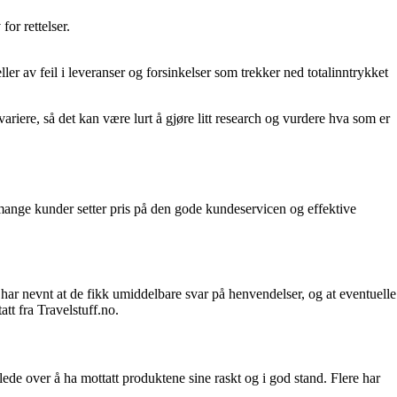
or rettelser.
ler av feil i leveranser og forsinkelser som trekker ned totalinntrykket
ariere, så det kan være lurt å gjøre litt research og vurdere hva som er
t mange kunder setter pris på den gode kundeservicen og effektive
ar nevnt at de fikk umiddelbare svar på henvendelser, og at eventuelle
tt fra Travelstuff.no.
ede over å ha mottatt produktene sine raskt og i god stand. Flere har