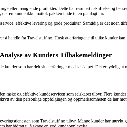
arge eller manglende produkter. Dette har resultert i skuffelse og behov f
, der en kunde ikke mottok pakken i tide til en planlagt tur.
service, effektive levering og gode produkter. Samtidig er det noen tilfel
r å handle fra Travelstuff.no. Husk at erfaringene til ulike kunder kan v
n Analyse av Kunders Tilbakemeldinger
yde kunder som har delt sine erfaringer med selskapet. Det er tydelig a
 raske og effektive kundeservicen som selskapet tilbyr. Flere kunder h
å skrytt av den personlige oppfølgingen og oppmerksomheten de har motta
veringstjenesten som Travelstuff.no tilbyr. Mange kunder har uttrykt gl
om har bidratt til å skape en god kundeopplevelse.