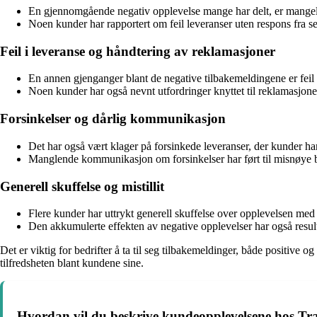
En gjennomgående negativ opplevelse mange har delt, er mangele
Noen kunder har rapportert om feil leveranser uten respons fra s
Feil i leveranse og håndtering av reklamasjoner
En annen gjenganger blant de negative tilbakemeldingene er feil i
Noen kunder har også nevnt utfordringer knyttet til reklamasjoner,
Forsinkelser og dårlig kommunikasjon
Det har også vært klager på forsinkede leveranser, der kunder ha
Manglende kommunikasjon om forsinkelser har ført til misnøye bla
Generell skuffelse og mistillit
Flere kunder har uttrykt generell skuffelse over opplevelsen med T
Den akkumulerte effekten av negative opplevelser har også resulte
Det er viktig for bedrifter å ta til seg tilbakemeldinger, både positive
tilfredsheten blant kundene sine.
Hvordan vil du beskrive kundeopplevelsene hos Trav