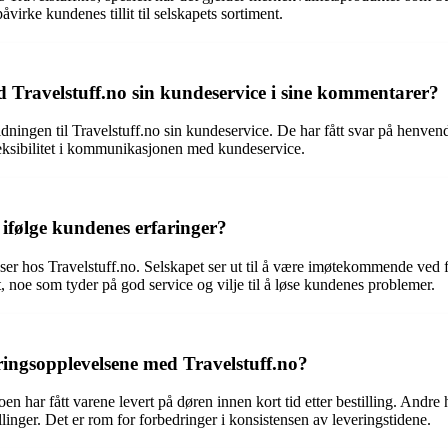
påvirke kundenes tillit til selskapets sortiment.
ravelstuff.no sin kundeservice i sine kommentarer?
gen til Travelstuff.no sin kundeservice. De har fått svar på henvendels
fleksibilitet i kommunikasjonen med kundeservice.
 ifølge kundenes erfaringer?
ser hos Travelstuff.no. Selskapet ser ut til å være imøtekommende ved fe
t, noe som tyder på god service og vilje til å løse kundenes problemer.
ringsopplevelsene med Travelstuff.no?
noen har fått varene levert på døren innen kort tid etter bestilling. Andr
tillinger. Det er rom for forbedringer i konsistensen av leveringstidene.