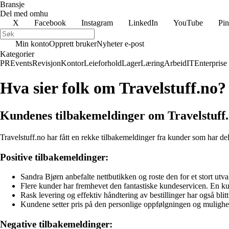
Bransje
Del med omhu
X
Facebook
Instagram
LinkedIn
YouTube
Pin
Min konto
Opprett bruker
Nyheter e-post
Kategorier
PR
Events
Revisjon
Kontor
Leieforhold
Lager
Læring
Arbeid
IT
Enterprise
Hva sier folk om Travelstuff.no?
Kundenes tilbakemeldinger om Travelstuff
Travelstuff.no har fått en rekke tilbakemeldinger fra kunder som har d
Positive tilbakemeldinger:
Sandra Bjørn anbefalte nettbutikken og roste den for et stort utval
Flere kunder har fremhevet den fantastiske kundeservicen. En kund
Rask levering og effektiv håndtering av bestillinger har også blit
Kundene setter pris på den personlige oppfølgningen og muligheten 
Negative tilbakemeldinger: