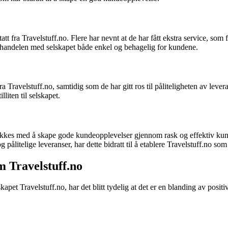
fra Travelstuff.no. Flere har nevnt at de har fått ekstra service, som for
t handelen med selskapet både enkel og behagelig for kundene.
a Travelstuff.no, samtidig som de har gitt ros til påliteligheten av lev
lliten til selskapet.
lykkes med å skape gode kundeopplevelser gjennom rask og effektiv kund
ålitelige leveranser, har dette bidratt til å etablere Travelstuff.no som
 Travelstuff.no
t Travelstuff.no, har det blitt tydelig at det er en blanding av positiv