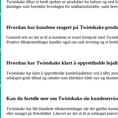
Twistshake tilbyr et bredt spekter av produkter for babyer og små ba
løsninger som forenkler hverdagen for småbarnsforeldre, samt deres
Hvordan har kundene reagert på Twistshake-produk
Generelt sett ser det ut til at kundene er svært fornøyde med Twi
Positive tilbakemeldinger handler også om rask levering og et bredt 
Hvordan har Twistshake klart å opprettholde lojalit
Twistshake har klart å opprettholde kundelojaliteten ved å tilby prod
selskapet gode tilbud og rabatter som tiltrekker både nye og eksist
Kan du fortelle mer om Twistshake sin kundeservic
Twistshake har fått blandede tilbakemeldinger når det gjelder kund
eller mangel på fleksibilitet. Likevel ser det ut til at selskapet prø