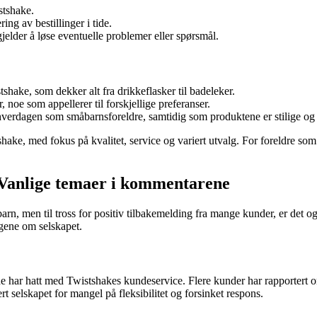
stshake.
ing av bestillinger i tide.
jelder å løse eventuelle problemer eller spørsmål.
hake, som dekker alt fra drikkeflasker til badeleker.
, noe som appellerer til forskjellige preferanser.
 hverdagen som småbarnsforeldre, samtidig som produktene er stilige og 
e, med fokus på kvalitet, service og variert utvalg. For foreldre som sø
 Vanlige temaer i kommentarene
rn, men til tross for positiv tilbakemelding fra mange kunder, er det og
ngene om selskapet.
e har hatt med Twistshakes kundeservice. Flere kunder har rapportert om
ert selskapet for mangel på fleksibilitet og forsinket respons.