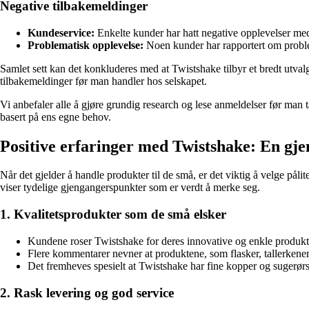
Negative tilbakemeldinger
Kundeservice:
Enkelte kunder har hatt negative opplevelser med 
Problematisk opplevelse:
Noen kunder har rapportert om problem
Samlet sett kan det konkluderes med at Twistshake tilbyr et bredt utval
tilbakemeldinger før man handler hos selskapet.
Vi anbefaler alle å gjøre grundig research og lese anmeldelser før man 
basert på ens egne behov.
Positive erfaringer med Twistshake: En 
Når det gjelder å handle produkter til de små, er det viktig å velge p
viser tydelige gjengangerspunkter som er verdt å merke seg.
1. Kvalitetsprodukter som de små elsker
Kundene roser Twistshake for deres innovative og enkle produkter
Flere kommentarer nevner at produktene, som flasker, tallerkener, 
Det fremheves spesielt at Twistshake har fine kopper og sugerør
2. Rask levering og god service