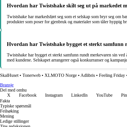
Hvordan har Twistshake skilt seg ut på markedet m
Twistshake har markedsført seg som et selskap som bryr seg om bære
produkter som poser for gjenbruk og materialer som tåler hyppig b
Hvordan har Twistshake bygget et sterkt samfunn 
Twistshake har bygget et sterkt samfunn rundt merkevaren sin ved å
med kundene. Selskapet arrangerer også konkurranser og kampanje
SkalHuset
•
Tonerweb
•
XLMOTO Norge
•
Adlibris
•
Feeling Friday
Bransje
Del med omhu
X
Facebook
Instagram
LinkedIn
YouTube
Pin
Fakta
Typiske spørsmål
Feilsøking
Mening
Ledige stillinger
Tips redaksjonen