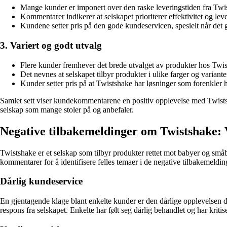
Mange kunder er imponert over den raske leveringstiden fra Twi
Kommentarer indikerer at selskapet prioriterer effektivitet og lever
Kundene setter pris på den gode kundeservicen, spesielt når det g
3. Variert og godt utvalg
Flere kunder fremhever det brede utvalget av produkter hos Twists
Det nevnes at selskapet tilbyr produkter i ulike farger og varianter
Kunder setter pris på at Twistshake har løsninger som forenkler
Samlet sett viser kundekommentarene en positiv opplevelse med Twistshak
selskap som mange stoler på og anbefaler.
Negative tilbakemeldinger om Twistshake:
Twistshake er et selskap som tilbyr produkter rettet mot babyer og småba
kommentarer for å identifisere felles temaer i de negative tilbakemeldi
Dårlig kundeservice
En gjentagende klage blant enkelte kunder er den dårlige opplevelsen d
respons fra selskapet. Enkelte har følt seg dårlig behandlet og har kritis