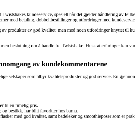
Twistshakes kundeservice, spesielt når det gjelder håndtering av feilbes
er med betaling, dobbeltbestillinger og utfordringer med kundeservice,
g av produkter av god kvalitet, men med noen utfordringer knyttet til ku
tar en beslutning om å handle fra Twistshake. Husk at erfaringer kan var
gjennomgang av kundekommentarene
ålitelige selskaper som tilbyr kvalitetsprodukter og god service. En gj
 til en rimelig pris.
og bestikk, har blitt favoritter hos barna.
sflasker med god kvalitet, samt badeleker og smoothieposer som er prak