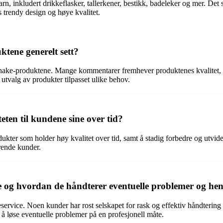
rn, inkludert drikkeflasker, tallerkener, bestikk, badeleker og mer. Det
 trendy design og høye kvalitet.
tene generelt sett?
stshake-produktene. Mange kommentarer fremhever produktenes kvalitet, 
utvalg av produkter tilpasset ulike behov.
eten til kundene sine over tid?
ukter som holder høy kvalitet over tid, samt å stadig forbedre og utvide 
erende kunder.
e og hvordan de håndterer eventuelle problemer og he
eservice. Noen kunder har rost selskapet for rask og effektiv håndterin
ver å løse eventuelle problemer på en profesjonell måte.