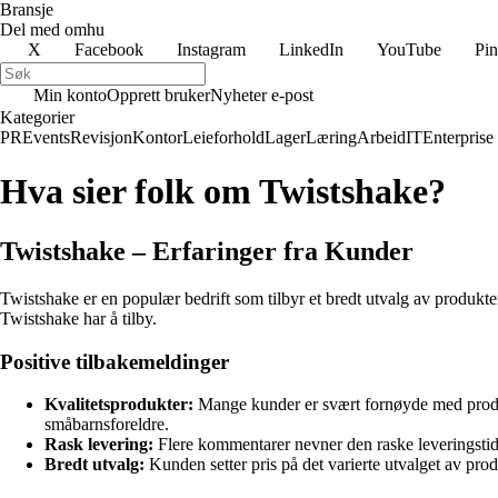
Bransje
Del med omhu
X
Facebook
Instagram
LinkedIn
YouTube
Pin
Min konto
Opprett bruker
Nyheter e-post
Kategorier
PR
Events
Revisjon
Kontor
Leieforhold
Lager
Læring
Arbeid
IT
Enterprise
Hva sier folk om Twistshake?
Twistshake – Erfaringer fra Kunder
Twistshake er en populær bedrift som tilbyr et bredt utvalg av produkter
Twistshake har å tilby.
Positive tilbakemeldinger
Kvalitetsprodukter:
Mange kunder er svært fornøyde med produkt
småbarnsforeldre.
Rask levering:
Flere kommentarer nevner den raske leveringstide
Bredt utvalg:
Kunden setter pris på det varierte utvalget av pro