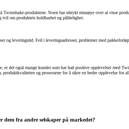
på Twistshake-produktene. Noen har uttrykt misnøye over at visse produ
g tvil om produktets holdbarhet og pålitelighet.
esser og leveringstid. Feil i leveringsadresser, problemer med pakkeforlø
ngene, er det også mange kunder som har hatt positive opplevelser med T
roduktkvaliteten og prosessene for å sikre en bedre opplevelse for al
ler dem fra andre selskaper på markedet?