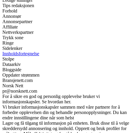
Ledige stillinger
Tips redaksjonen
Forhold
Annonsør
Annonsepartner
Affiliate
Nettverkspartner
Trykk sone
Ringe
Sidelenker
Innholdsfortegnelse
Stolpe
Dataarkiv
Bloggside
Oppdater strømmen
Bransjenett.com
Norsk Nett
pr@norsknett.com
For å sikre en god og personlig opplevelse bruker vi
informasjonskapsler. Se hvordan her.
Vi bruker informasjonskapsler sammen med våre partnere for å
forbedre opplevelsen din og behandle personopplysninger. Du kan
endre innstillingene dine når som helst
Lagre og få tilgang til informasjon på enheten. Bruk disse til å velge
skreddersydd annonsering og innhold. Opprett og bruk profiler for