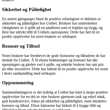
Sikkerhet og Pålitelighet
En annen gjenganger blant de positive erfaringene er følelsen av
sikkerhet og pålitelighet hos Unibet. Brukere har understreket
viktigheten av å spille på en plattform som er legitim og trygg, og
flere har uttrykt tillit til Unibets operasjoner. Dette har ført til en
positiv opplevelse for noen brukere av selskapet.
Bonuser og Tilbud
Noen brukere har fremhevet de gode bonusene og tilbudene de har
mottatt fra Unibet. Å få ekstra belønninger og bonuser har økt
spenningen og gleden ved å spille, og enkelte brukere har satt pris
på slike incentiver. Dette har bidratt til en positiv opplevelse for noen
i deres samhandling med selskapet.
Oppsummering
Sammenfatningsvis er det tydelig at Unibet har klart å skape positive
opplevelser for en del av sine brukere gjennom rask og enkel uttak,
god kundeservice, fokus på sikkerhet og pålitelighet, samt attraktive
bonuser og tilbud. Disse faktorene har bidratt til å bygge tillit og
tilfredshet blant enkelte brukere av selskapet.