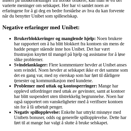
Basert på tilbakemeldinger fra norske brukere, kan man se en del
varierte meninger om selskapet. Her har vi samlet noen av
erfaringene for å gi deg en bedre forståelse av hva du kan forvente
når du benytter Unibet som spilleselskap.
Negative erfaringer med Unibet:
Brukerblokkeringer og manglende hjelp:
Noen brukere
har rapportert om å ha blitt blokkert fra kontoen sin mens de
hadde penger stående inne hos Unibet. Det har vært
frustrasjon knyttet til mangel på hjelp og assistanse for å løse
slike problemer.
Svindelanklager:
Flere kommentarer hevder at Unibet anses
som svindel. Noen hevder at selskapet ikke er det samme som
det en gang var, med ny eierskap som har ført til dårligere
tjenester og kommunikasjon med kundene.
Problemer med uttak og kontosperringer:
Mange har
opplevd utfordringer med uttak av gevinster, samt at kontoer
har blitt suspendert uten tilstrekkelig begrunnelse. Noen har
også rapportert om vanskeligheter med å verifisere kontoen
sin for å få utbetalt penger.
Negativ spillopplevelse:
Enkelte har uttrykt misnøye med
Unibets bonuser, odds og generelle spillopplevelse. Dette har
ført til at mange har valgt å slutte å bruke selskapet.