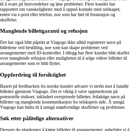
til å svare på henvendelser og løse problemer. Flere kunder har
rapportert om vanskeligheter med å oppnå kontakt med selskapet,
enten via e-post eller telefon, noe som har ført til frustrasjon og
skuffelse.
Manglende billettgaranti og refusjon
Det har også blitt påpekt at Viagogo ikke alltid registrerer navn på
billettene ved bestilling, noe som kan skape problemer ved
arrangementer med ID-kontroller. I tillegg har flere kunder blitt skuffet
over manglende refusjon eller muligheten til å selge videre billetter til
arrangementer som er blitt flyttet.
Oppfordring til forsiktighet
Basert på feedbacken fra norske kunder advarer vi sterkt mot å handle
billetter gjennom Viagogo. Det er viktig å være oppmerksom på
potensielle risikoer, inkludert overprisede billetter, feilaktige navn på
billetter og manglende kommunikasjon fra selskapets side. Å unngå
Viagogo kan bidra til å unngå unødvendige skuffelser og problemer.
Søk etter pålitelige alternativer
Dersom du planlegger å kjøpe billetter til arrangementer, anbefaler vi å