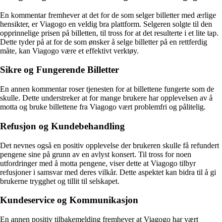
En kommentar fremhever at det for de som selger billetter med ærlige
hensikter, er Viagogo en veldig bra plattform. Selgeren solgte til den
opprinnelige prisen på billetten, til tross for at det resulterte i et lite tap.
Dette tyder på at for de som ønsker å selge billetter på en rettferdig
måte, kan Viagogo være et effektivt verktøy.
Sikre og Fungerende Billetter
En annen kommentar roser tjenesten for at billettene fungerte som de
skulle. Dette understreker at for mange brukere har opplevelsen av å
motta og bruke billettene fra Viagogo vært problemfri og pålitelig.
Refusjon og Kundebehandling
Det nevnes også en positiv opplevelse der brukeren skulle få refundert
pengene sine på grunn av en avlyst konsert. Til tross for noen
utfordringer med å motta pengene, viser dette at Viagogo tilbyr
refusjoner i samsvar med deres vilkår. Dette aspektet kan bidra til å gi
brukerne trygghet og tillit til selskapet.
Kundeservice og Kommunikasjon
En annen positiv tilbakemelding fremhever at Viagogo har vært