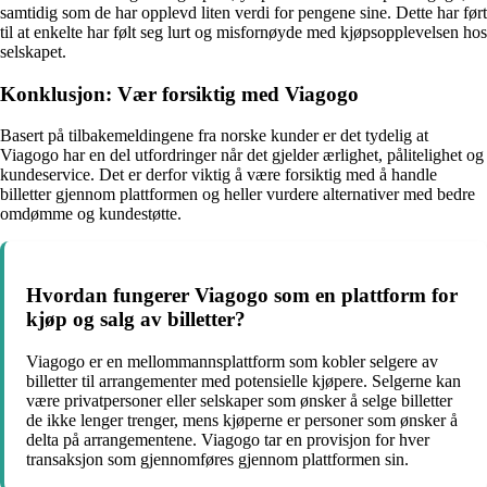
samtidig som de har opplevd liten verdi for pengene sine. Dette har ført
til at enkelte har følt seg lurt og misfornøyde med kjøpsopplevelsen hos
selskapet.
Konklusjon: Vær forsiktig med Viagogo
Basert på tilbakemeldingene fra norske kunder er det tydelig at
Viagogo har en del utfordringer når det gjelder ærlighet, pålitelighet og
kundeservice. Det er derfor viktig å være forsiktig med å handle
billetter gjennom plattformen og heller vurdere alternativer med bedre
omdømme og kundestøtte.
Hvordan fungerer Viagogo som en plattform for
kjøp og salg av billetter?
Viagogo er en mellommannsplattform som kobler selgere av
billetter til arrangementer med potensielle kjøpere. Selgerne kan
være privatpersoner eller selskaper som ønsker å selge billetter
de ikke lenger trenger, mens kjøperne er personer som ønsker å
delta på arrangementene. Viagogo tar en provisjon for hver
transaksjon som gjennomføres gjennom plattformen sin.