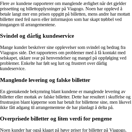
Flere av kundene rapporterer om manglende ærlighet når det gjelder
prissetting og billettopplysninger på Viagogo. Noen har opplevd å
betale langt mer enn prisen oppgitt på billetten, mens andre har mottatt
billetter med feil navn eller informasjon som har skapt trøbbel ved
inngangen til arrangementene.
Svindel og dårlig kundeservice
Mange kunder beskriver sine opplevelser som svindel og bedrag fra
Viagogos side. Det rapporteres om problemer med å få kontakt med
selskapet, uklare svar på henvendelser og mangel på oppfølging ved
problemer. Enkelte har følt seg lurt og frustrert over dårlig
kundeservice.
Manglende levering og falske billetter
En gjentakende bekymring blant kundene er manglende levering av
billetter eller mottak av falske billetter. Dette har resultert i skuffelse og
frustrasjon blant kjøperne som har betalt for billettene sine, men likevel
ikke fått adgang til arrangementene de har planlagt å delta på.
Overprisede billetter og liten verdi for pengene
Noen kunder har også klaget på høye priser for billetter på Viagogo,