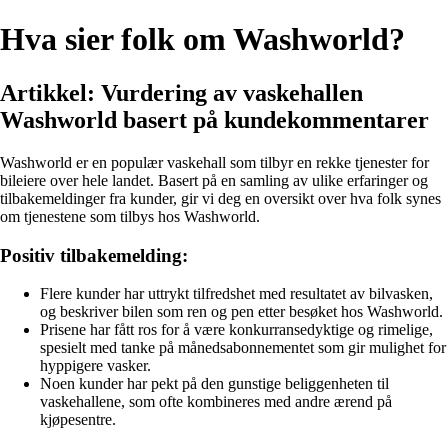
Hva sier folk om Washworld?
Artikkel: Vurdering av vaskehallen
Washworld basert på kundekommentarer
Washworld er en populær vaskehall som tilbyr en rekke tjenester for
bileiere over hele landet. Basert på en samling av ulike erfaringer og
tilbakemeldinger fra kunder, gir vi deg en oversikt over hva folk synes
om tjenestene som tilbys hos Washworld.
Positiv tilbakemelding:
Flere kunder har uttrykt tilfredshet med resultatet av bilvasken,
og beskriver bilen som ren og pen etter besøket hos Washworld.
Prisene har fått ros for å være konkurransedyktige og rimelige,
spesielt med tanke på månedsabonnementet som gir mulighet for
hyppigere vasker.
Noen kunder har pekt på den gunstige beliggenheten til
vaskehallene, som ofte kombineres med andre ærend på
kjøpesentre.