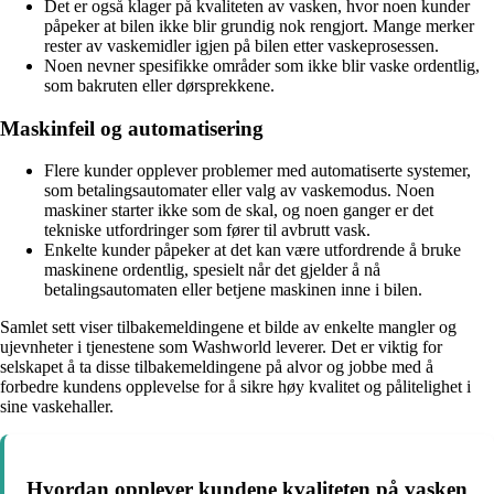
Det er også klager på kvaliteten av vasken, hvor noen kunder
påpeker at bilen ikke blir grundig nok rengjort. Mange merker
rester av vaskemidler igjen på bilen etter vaskeprosessen.
Noen nevner spesifikke områder som ikke blir vaske ordentlig,
som bakruten eller dørsprekkene.
Maskinfeil og automatisering
Flere kunder opplever problemer med automatiserte systemer,
som betalingsautomater eller valg av vaskemodus. Noen
maskiner starter ikke som de skal, og noen ganger er det
tekniske utfordringer som fører til avbrutt vask.
Enkelte kunder påpeker at det kan være utfordrende å bruke
maskinene ordentlig, spesielt når det gjelder å nå
betalingsautomaten eller betjene maskinen inne i bilen.
Samlet sett viser tilbakemeldingene et bilde av enkelte mangler og
ujevnheter i tjenestene som Washworld leverer. Det er viktig for
selskapet å ta disse tilbakemeldingene på alvor og jobbe med å
forbedre kundens opplevelse for å sikre høy kvalitet og pålitelighet i
sine vaskehaller.
Hvordan opplever kundene kvaliteten på vasken