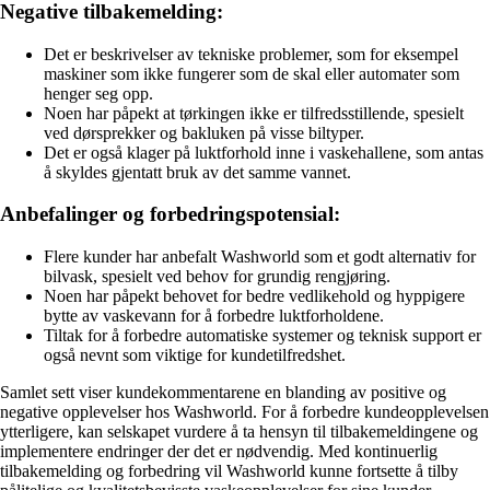
Negative tilbakemelding:
Det er beskrivelser av tekniske problemer, som for eksempel
maskiner som ikke fungerer som de skal eller automater som
henger seg opp.
Noen har påpekt at tørkingen ikke er tilfredsstillende, spesielt
ved dørsprekker og bakluken på visse biltyper.
Det er også klager på luktforhold inne i vaskehallene, som antas
å skyldes gjentatt bruk av det samme vannet.
Anbefalinger og forbedringspotensial:
Flere kunder har anbefalt Washworld som et godt alternativ for
bilvask, spesielt ved behov for grundig rengjøring.
Noen har påpekt behovet for bedre vedlikehold og hyppigere
bytte av vaskevann for å forbedre luktforholdene.
Tiltak for å forbedre automatiske systemer og teknisk support er
også nevnt som viktige for kundetilfredshet.
Samlet sett viser kundekommentarene en blanding av positive og
negative opplevelser hos Washworld. For å forbedre kundeopplevelsen
ytterligere, kan selskapet vurdere å ta hensyn til tilbakemeldingene og
implementere endringer der det er nødvendig. Med kontinuerlig
tilbakemelding og forbedring vil Washworld kunne fortsette å tilby