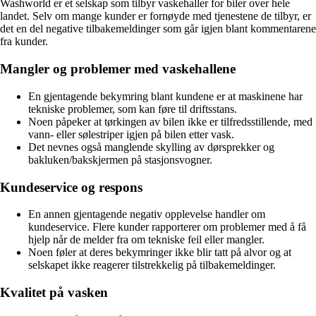
Washworld er et selskap som tilbyr vaskehaller for biler over hele
landet. Selv om mange kunder er fornøyde med tjenestene de tilbyr, er
det en del negative tilbakemeldinger som går igjen blant kommentarene
fra kunder.
Mangler og problemer med vaskehallene
En gjentagende bekymring blant kundene er at maskinene har
tekniske problemer, som kan føre til driftsstans.
Noen påpeker at tørkingen av bilen ikke er tilfredsstillende, med
vann- eller sølestriper igjen på bilen etter vask.
Det nevnes også manglende skylling av dørsprekker og
bakluken/bakskjermen på stasjonsvogner.
Kundeservice og respons
En annen gjentagende negativ opplevelse handler om
kundeservice. Flere kunder rapporterer om problemer med å få
hjelp når de melder fra om tekniske feil eller mangler.
Noen føler at deres bekymringer ikke blir tatt på alvor og at
selskapet ikke reagerer tilstrekkelig på tilbakemeldinger.
Kvalitet på vasken