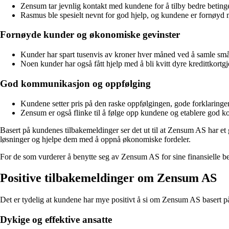
Zensum tar jevnlig kontakt med kundene for å tilby bedre betingel
Rasmus ble spesielt nevnt for god hjelp, og kundene er fornøyd
Fornøyde kunder og økonomiske gevinster
Kunder har spart tusenvis av kroner hver måned ved å samle små l
Noen kunder har også fått hjelp med å bli kvitt dyre kredittkort
God kommunikasjon og oppfølging
Kundene setter pris på den raske oppfølgingen, gode forklaring
Zensum er også flinke til å følge opp kundene og etablere god
Basert på kundenes tilbakemeldinger ser det ut til at Zensum AS har et 
løsninger og hjelpe dem med å oppnå økonomiske fordeler.
For de som vurderer å benytte seg av Zensum AS for sine finansielle be
Positive tilbakemeldinger om Zensum AS
Det er tydelig at kundene har mye positivt å si om Zensum AS basert p
Dykige og effektive ansatte