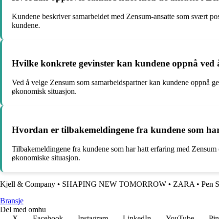
Kundene beskriver samarbeidet med Zensum-ansatte som svært positivt
kundene.
Hvilke konkrete gevinster kan kundene oppnå ved
Ved å velge Zensum som samarbeidspartner kan kundene oppnå gevinst
økonomisk situasjon.
Hvordan er tilbakemeldingene fra kundene som ha
Tilbakemeldingene fra kundene som har hatt erfaring med Zensum er
økonomiske situasjon.
Kjell & Company
•
SHAPING NEW TOMORROW
•
ZARA
•
Pen S
Bransje
Del med omhu
X
Facebook
Instagram
LinkedIn
YouTube
Pin