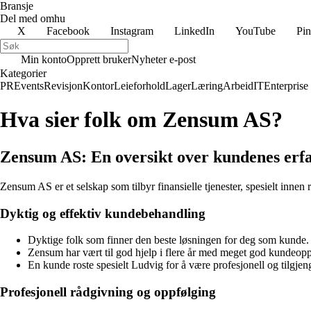
Bransje
Del med omhu
X
Facebook
Instagram
LinkedIn
YouTube
Pin
Min konto
Opprett bruker
Nyheter e-post
Kategorier
PR
Events
Revisjon
Kontor
Leieforhold
Lager
Læring
Arbeid
IT
Enterprise
Hva sier folk om Zensum AS?
Zensum AS: En oversikt over kundenes erf
Zensum AS er et selskap som tilbyr finansielle tjenester, spesielt innen
Dyktig og effektiv kundebehandling
Dyktige folk som finner den beste løsningen for deg som kunde. 
Zensum har vært til god hjelp i flere år med meget god kundeopp
En kunde roste spesielt Ludvig for å være profesjonell og tilgjen
Profesjonell rådgivning og oppfølging