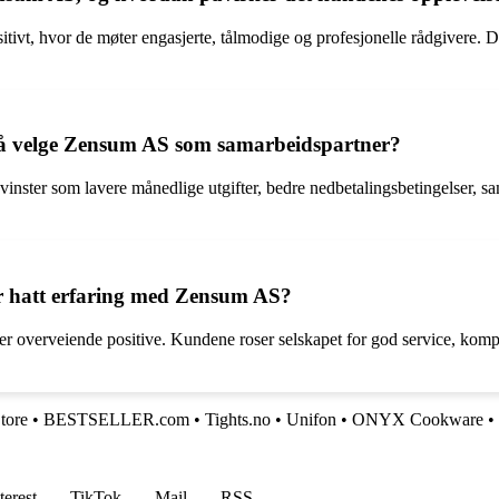
, hvor de møter engasjerte, tålmodige og profesjonelle rådgivere. Dette
 å velge Zensum AS som samarbeidspartner?
er som lavere månedlige utgifter, bedre nedbetalingsbetingelser, samlin
r hatt erfaring med Zensum AS?
 overveiende positive. Kundene roser selskapet for god service, kompe
tore
•
BESTSELLER.com
•
Tights.no
•
Unifon
•
ONYX Cookware
•
terest
TikTok
Mail
RSS