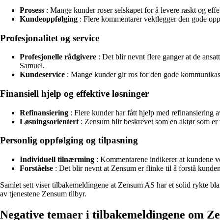
Prosess
: Mange kunder roser selskapet for å levere raskt og effe
Kundeoppfølging
: Flere kommentarer vektlegger den gode oppfø
Profesjonalitet og service
Profesjonelle rådgivere
: Det blir nevnt flere ganger at de ans
Samuel.
Kundeservice
: Mange kunder gir ros for den gode kommunikasjo
Finansiell hjelp og effektive løsninger
Refinansiering
: Flere kunder har fått hjelp med refinansiering a
Løsningsorientert
: Zensum blir beskrevet som en aktør som er vi
Personlig oppfølging og tilpasning
Individuell tilnærming
: Kommentarene indikerer at kundene verds
Forståelse
: Det blir nevnt at Zensum er flinke til å forstå kunden
Samlet sett viser tilbakemeldingene at Zensum AS har et solid rykte bl
av tjenestene Zensum tilbyr.
Negative temaer i tilbakemeldingene om 