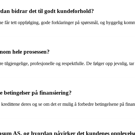
an bidrar det til godt kundeforhold?
r tett oppfølging, gode forklaringer på spørsmål, og hyggelig kommunika
nom hele prosessen?
tilgjengelige, profesjonelle og respektfulle. De følger opp jevnlig, ta
 betingelser på finansiering?
ittene deres og se om det er mulig å forbedre betingelsene på finansi
nsum AS, og hvordan påvirker det kundenes opplevels