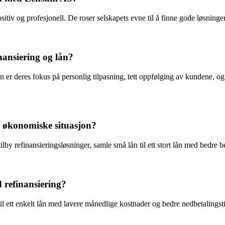
v og profesjonell. De roser selskapets evne til å finne gode løsninger
nansiering og lån?
n er deres fokus på personlig tilpasning, tett oppfølging av kundene, o
 økonomiske situasjon?
by refinansieringsløsninger, samle små lån til ett stort lån med bedre b
 refinansiering?
il ett enkelt lån med lavere månedlige kostnader og bedre nedbetalingstid