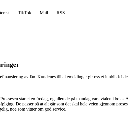
terest
TikTok
Mail
RSS
aringer
 refinansiering av lån. Kundenes tilbakemeldinger gir oss et innblikk i d
Prossesen startet en fredag, og allerede på mandag var avtalen i boks. 
følging. De passer på at alt går som det skal hele veien gjennom proses
gelig, noe som vitner om god service.