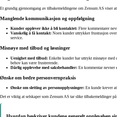
Et grundig gjennomgang av tilbakemeldingene om Zensum AS viser at sel
Manglende kommunikasjon og oppfølgning
Kunder opplever ikke å bli kontaktet:
Flere kommentarer nevne
Vanskelig å få kontakt:
Noen kunder uttrykker frustrasjon over 
service.
Misnøye med tilbud og løsninger
Uenighet med tilbud:
Enkelte kunder har uttrykt misnøye med de 
behov kan være frustrerende.
Dårlig opplevelse med saksbehandler:
En kommentar nevner en
Ønske om bedre personvernpraksis
Ønske om sletting av personopplysninger:
En kunde krever at 
Det er viktig at selskaper som Zensum AS tar slike tilbakemeldinger p
Hvordan beskriver kundene generelt opplevelsen 