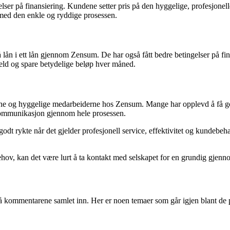
ser på finansiering. Kundene setter pris på den hyggelige, profesjonelle
 med den enkle og ryddige prosessen.
ån i ett lån gjennom Zensum. De har også fått bedre betingelser på fin
gjeld og spare betydelige beløp hver måned.
ene og hyggelige medarbeiderne hos Zensum. Mange har opplevd å få god
 kommunikasjon gjennom hele prosessen.
godt rykte når det gjelder profesjonell service, effektivitet og kundebe
hov, kan det være lurt å ta kontakt med selskapet for en grundig gjenn
å kommentarene samlet inn. Her er noen temaer som går igjen blant de 