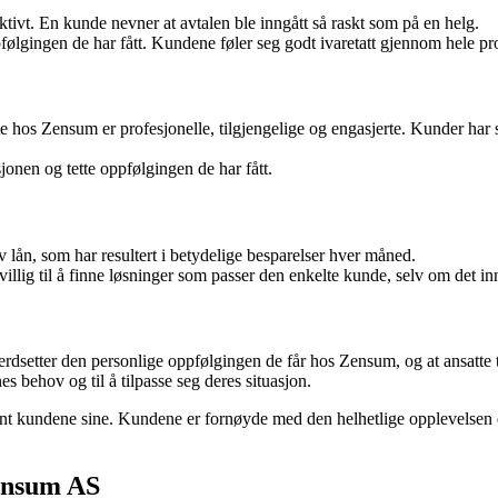
ktivt. En kunde nevner at avtalen ble inngått så raskt som på en helg.
lgingen de har fått. Kundene føler seg godt ivaretatt gjennom hele pr
atte hos Zensum er profesjonelle, tilgjengelige og engasjerte. Kunder h
nen og tette oppfølgingen de har fått.
v lån, som har resultert i betydelige besparelser hver måned.
llig til å finne løsninger som passer den enkelte kunde, selv om det inne
etter den personlige oppfølgingen de får hos Zensum, og at ansatte tar s
es behov og til å tilpasse seg deres situasjon.
ant kundene sine. Kundene er fornøyde med den helhetlige opplevelsen d
Zensum AS