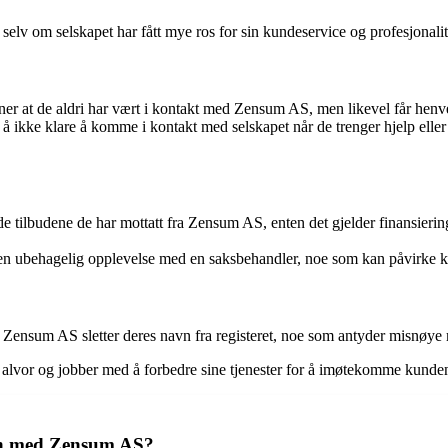
v om selskapet har fått mye ros for sin kundeservice og profesjonalite
r at de aldri har vært i kontakt med Zensum AS, men likevel får henven
å ikke klare å komme i kontakt med selskapet når de trenger hjelp eller
tilbudene de har mottatt fra Zensum AS, enten det gjelder finansiering,
 ubehagelig opplevelse med en saksbehandler, noe som kan påvirke ku
Zensum AS sletter deres navn fra registeret, noe som antyder misnøye 
å alvor og jobber med å forbedre sine tjenester for å imøtekomme kunde
sin med Zensum AS?