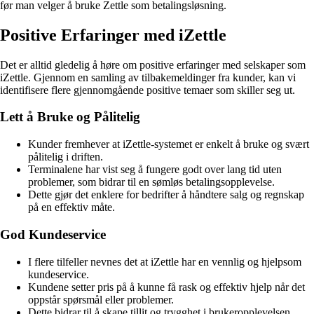
før man velger å bruke Zettle som betalingsløsning.
Positive Erfaringer med iZettle
Det er alltid gledelig å høre om positive erfaringer med selskaper som
iZettle. Gjennom en samling av tilbakemeldinger fra kunder, kan vi
identifisere flere gjennomgående positive temaer som skiller seg ut.
Lett å Bruke og Pålitelig
Kunder fremhever at iZettle-systemet er enkelt å bruke og svært
pålitelig i driften.
Terminalene har vist seg å fungere godt over lang tid uten
problemer, som bidrar til en sømløs betalingsopplevelse.
Dette gjør det enklere for bedrifter å håndtere salg og regnskap
på en effektiv måte.
God Kundeservice
I flere tilfeller nevnes det at iZettle har en vennlig og hjelpsom
kundeservice.
Kundene setter pris på å kunne få rask og effektiv hjelp når det
oppstår spørsmål eller problemer.
Dette bidrar til å skape tillit og trygghet i brukeropplevelsen.