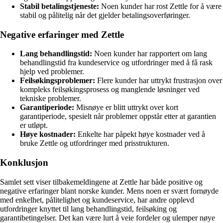
Stabil betalingstjeneste:
Noen kunder har rost Zettle for å være
stabil og pålitelig når det gjelder betalingsoverføringer.
Negative erfaringer med Zettle
Lang behandlingstid:
Noen kunder har rapportert om lang
behandlingstid fra kundeservice og utfordringer med å få rask
hjelp ved problemer.
Feilsøkingsproblemer:
Flere kunder har uttrykt frustrasjon over
kompleks feilsøkingsprosess og manglende løsninger ved
tekniske problemer.
Garantiperiode:
Misnøye er blitt uttrykt over kort
garantiperiode, spesielt når problemer oppstår etter at garantien
er utløpt.
Høye kostnader:
Enkelte har påpekt høye kostnader ved å
bruke Zettle og utfordringer med prisstrukturen.
Konklusjon
Samlet sett viser tilbakemeldingene at Zettle har både positive og
negative erfaringer blant norske kunder. Mens noen er svært fornøyde
med enkelhet, pålitelighet og kundeservice, har andre opplevd
utfordringer knyttet til lang behandlingstid, feilsøking og
garantibetingelser. Det kan være lurt å veie fordeler og ulemper nøye