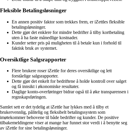
Fleksible Betalingsløsninger
En annen positiv faktor som trekkes frem, er iZettles fleksible
betalingsløsninger.
Dette gjør det enklere for mindre bedrifter å tilby kortbetaling
uten å ha faste månedlige kostnader.
Kunder setter pris på muligheten til å betale kun i forhold til
faktisk bruk av systemet.
Oversiktlige Salgsrapporter
Flere brukere roser iZettle for deres oversiktlige og lett
forståelige salgsrapporter.
Dette gjør det enkelt for bedriftene å holde kontroll over salget
og få innsikt i økonomiske resultater.
Daglige konto-overføringer bidrar også til å øke transparensen i
regnskapsføringen.
Samlet sett er det tydelig at iZettle har lykkes med å tilby et
brukervennlig, pålitelig og fleksibelt betalingssystem som
imøtekommer behovene til både bedrifter og kunder. De positive
tilbakemeldingene viser at mange har funnet stor verdi i å benytte seg
av iZettle for sine betalingsløsninger.