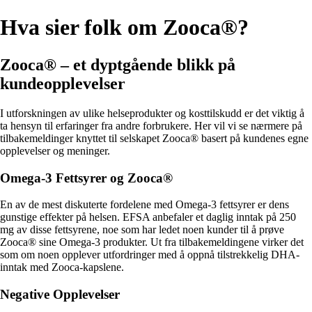
Hva sier folk om Zooca®?
Zooca® – et dyptgående blikk på
kundeopplevelser
I utforskningen av ulike helseprodukter og kosttilskudd er det viktig å
ta hensyn til erfaringer fra andre forbrukere. Her vil vi se nærmere på
tilbakemeldinger knyttet til selskapet Zooca® basert på kundenes egne
opplevelser og meninger.
Omega-3 Fettsyrer og Zooca®
En av de mest diskuterte fordelene med Omega-3 fettsyrer er dens
gunstige effekter på helsen. EFSA anbefaler et daglig inntak på 250
mg av disse fettsyrene, noe som har ledet noen kunder til å prøve
Zooca® sine Omega-3 produkter. Ut fra tilbakemeldingene virker det
som om noen opplever utfordringer med å oppnå tilstrekkelig DHA-
inntak med Zooca-kapslene.
Negative Opplevelser