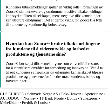
Kundenes tilbakemeldinger spiller en viktig rolle i formingen av
Zooca® sin merkevare og omdømme. Positive tilbakemeldinger
kan styrke tilliten til selskapet, mens negative tilbakemeldinger
kan utfordre omdømmet. Det er derfor viktig for Zooca® å lytte
til kundene og kontinuerlig forbedre seg.
Hvordan kan Zooca® bruke tilbakemeldingene
fra kundene til å videreutvikle og forbedre
produktene og tjenestene sine?
Zooca® bør se på tilbakemeldingene som en verdifull ressurs
for å identifisere områder for forbedring og innovasjon. Ved å ta
til seg kundenes synspunkter og erfaringer kan selskapet tilpasse
produktene og tjenestene for å bedre møte kundenes behov og
forventninger.
GLS EUROPE
•
Selfmade Norge AS
•
Poki-Heaven
•
Apotekia.no
•
AUTODOC – Norway
•
TF Bank Norge
•
Bohus
•
Yunexpress
•
Møbel24.no
•
Fredrik & Louisa
•