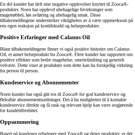
En del kunder har delt sine negative opplevelser knyttet til Zooca®-
produkter. Noen har opplevd ubehagelige bivirkninger som
magetrøbbel, løs avføring og ubehagelig smak. Disse
tilbakemeldingene understreker viktigheten av å være oppmerksom på
ens egen reaksjon på kosttilskudd og helseprodukter.
Positive Erfaringer med Calanus Oil
Blant tilbakemeldingene finner vi også positive historier om Calanus
Oil, et annet helseprodukt fra Zooca®. Flere kunder har rapportert om
positive effekter som bedre magehelse, smertelindring og generelt
velvære. Dette viser at produkter som dette kan ha forskjellig virkning
fra person til person.
Kundeservice og Abonnementer
Noen kunder har også gitt ros til Zooca® for god kundeservice og
fleksible abonnementsordninger. Det å ha muligheten til å kontakte
kundeservice direkte og få rask og relevant hjelp kan være avgjørende
for kundetilfredshet.
Oppsummering
Basert på kundenes erfaringer med Zooca® og deres produkter, er det