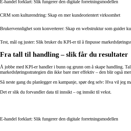
E-handel forklart: Slik fungerer den digitale forretningsmodellen
CRM som kulturendring: Skap en mer kundeorientert virksomhet
Brukervennlighet som konverterer: Skap en webstruktur som guider k
Test, mål og juster: Slik bruker du KPI-er til å finpusse markedsførings
Fra tall til handling – slik får du resultater
Å jobbe med KPI-er handler i bunn og grunn om å skape handling. Tall og
markedsføringsstrategien din ikke bare mer effektiv – den blir også me
Så neste gang du planlegger en kampanje, spør deg selv: Hva vil jeg m
Det er slik du forvandler data til innsikt – og innsikt til vekst.
E-handel forklart: Slik fungerer den digitale forretningsmodellen