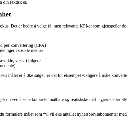
n din faktisk er.
mhet
 fokus. Det er bedre å velge få, men relevante KPI-er som gjenspeiler de
ad per konvertering (CPA)
 delinger i sosiale medier
t
evidde, vekst i følgere
nce rate)
 målet er å øke salget, er det for eksempel viktigere å måle konverter
gjør du ved å sette konkrete, målbare og realistiske mål – gjerne ette
an du formulere målet som “vi vil øke antallet nyhetsbrevsabonnenter me