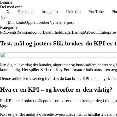
Bransje
Del med omhu
X
Facebook
Instagram
LinkedIn
YouTube
Pin
Min konto
Opprett bruker
Nyheter e-post
Kategorier
PR
Events
Revisjon
Kontor
Leieforhold
Lager
Læring
Arbeid
IT
Enterprise
Test, mål og juster: Slik bruker du KPI-er t
I en digital hverdag der kanaler, algoritmer og kundeadferd endrer seg f
kontinuerlig. Her spiller KPI-er – Key Performance Indicators – en avgjø
Denne artikkelen viser deg hvordan du kan bruke KPI-er strategisk for å
Hva er en KPI – og hvorfor er den viktig?
En KPI er et konkret målepunkt som viser om du beveger deg i riktig retn
kjøp.
KPI-er gjør det mulig å oversette overordnede mål til håndfaste data. I