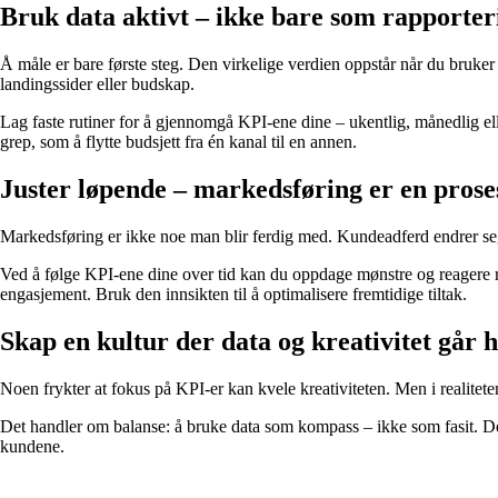
Bruk data aktivt – ikke bare som rapporter
Å måle er bare første steg. Den virkelige verdien oppstår når du bruker d
landingssider eller budskap.
Lag faste rutiner for å gjennomgå KPI-ene dine – ukentlig, månedlig eller
grep, som å flytte budsjett fra én kanal til en annen.
Juster løpende – markedsføring er en proses
Markedsføring er ikke noe man blir ferdig med. Kundeadferd endrer seg
Ved å følge KPI-ene dine over tid kan du oppdage mønstre og reagere ra
engasjement. Bruk den innsikten til å optimalisere fremtidige tiltak.
Skap en kultur der data og kreativitet går 
Noen frykter at fokus på KPI-er kan kvele kreativiteten. Men i realitete
Det handler om balanse: å bruke data som kompass – ikke som fasit. De
kundene.