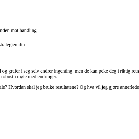
unden mot handling
strategien din
 grafer i seg selv endrer ingenting, men de kan peke deg i riktig retnin
r robust i møte med endringer.
åle? Hvordan skal jeg bruke resultatene? Og hva vil jeg gjøre annerled