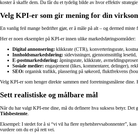
koster å skaffe dem. Da får du et tydelig bilde av hvor effektiv strategie
Velg KPI-er som gir mening for din virkso
En vanlig feil mange bedrifter gjør, er å måle på alt – og dermed miste
Her er noen eksempler på KPI-er innen ulike markedsføringsområder:
Digital annonsering:
klikkrate (CTR), konverteringsrate, kostn
Innholdsmarkedsføring:
sidevisninger, gjennomsnittlig lesetid,
E-postmarkedsføring:
åpningsrate, klikkrate, avmeldingsprosen
Sosiale medier:
engasjement (likes, kommentarer, delinger), rekk
SEO:
organisk trafikk, plassering på søkeord, fluktfrekvens (bou
Velg KPI-er som henger direkte sammen med forretningsmålene dine. Hvis
Sett realistiske og målbare mål
Når du har valgt KPI-ene dine, må du definere hva suksess betyr. Det 
Tidsbestemte
.
Eksempel: I stedet for å si “vi vil ha flere nyhetsbrevsabonnenter”, k
vurdere om du er på rett vei.