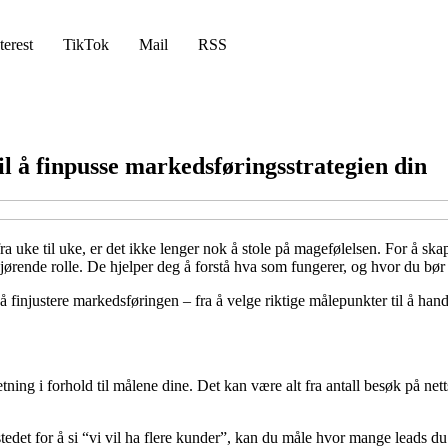
terest
TikTok
Mail
RSS
il å finpusse markedsføringsstrategien din
ra uke til uke, er det ikke lenger nok å stole på magefølelsen. For å ska
rende rolle. De hjelper deg å forstå hva som fungerer, og hvor du bør se
 finjustere markedsføringen – fra å velge riktige målepunkter til å hand
ing i forhold til målene dine. Det kan være alt fra antall besøk på netts
 stedet for å si “vi vil ha flere kunder”, kan du måle hvor mange leads 